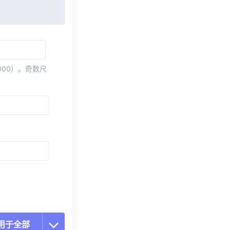
000）。奇数尺
用于全部
置所有选项