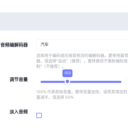
汽车
音频编解码器
选择用于编码或压缩音频流的编解码器。要使用最
器，请选择“自动”（推荐）。要转换但不重新编码音
制”（不推荐）。
100
调节音量
100% 代表原始音量。要将音量加倍，请将其增加到 
量减半，请选择 50%
淡入音频