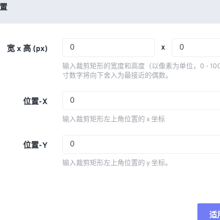
03
03
03
03
置
06
06
06
06
04
04
04
04
07
07
07
07
05
05
05
05
08
08
08
08
x
宽 x 高 (px)
06
06
06
06
09
09
09
09
输入裁剪矩形的宽度和高度（以像素为单位，0 - 10
07
07
07
07
寸数字将向下舍入为最接近的偶数。
10
10
10
10
08
08
08
08
11
11
11
11
位置-X
09
09
09
09
12
12
12
12
输入裁剪矩形左上角位置的 x 坐标
10
10
10
10
13
13
13
13
11
11
11
11
位置-Y
14
14
14
14
12
12
12
12
15
15
15
15
输入裁剪矩形左上角位置的 y 坐标。
13
13
13
13
16
16
16
16
14
14
14
14
17
17
17
17
15
15
15
15
18
18
18
18
适
重