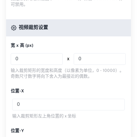
可禁用。
视频裁剪设置
宽 x 高 (px)
x
输入裁剪矩形的宽度和高度（以像素为单位，0 - 10000）。
奇数尺寸数字将向下舍入为最接近的偶数。
位置-X
输入裁剪矩形左上角位置的 x 坐标
位置-Y