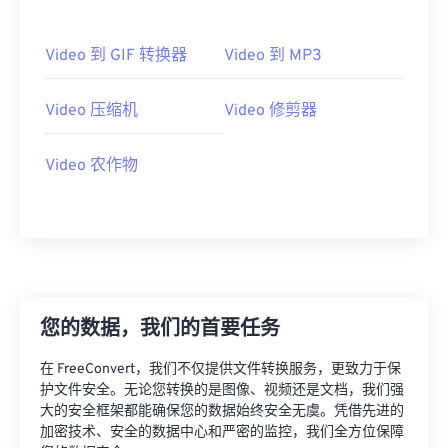
11
11
11
11
11
11
11
11
12
12
12
12
12
12
12
12
Video 到 GIF 转换器
Video 到 MP3
13
13
13
13
13
13
13
13
14
14
14
14
14
14
14
14
Video 压缩机
Video 修剪器
15
15
15
15
15
15
15
15
Video 农作物
16
16
16
16
16
16
16
16
17
17
17
17
17
17
17
17
18
18
18
18
18
18
18
18
19
19
19
19
19
19
19
19
20
20
20
20
20
20
20
20
您的数据，我们的首要任务
21
21
21
21
21
21
21
21
在 FreeConvert，我们不仅提供文件转换服务，更致力于保
22
22
22
22
22
22
22
22
护文件安全。无论您转换的是图像、视频还是文档，我们强
23
23
23
23
23
23
23
23
大的安全框架都能确保您的数据始终安全无虞。凭借先进的
加密技术、安全的数据中心和严密的监控，我们全方位保障
24
24
24
24
24
24