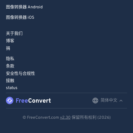
90
90
图像转换器 Android
91
91
图像转换器 iOS
92
92
93
93
关于我们
94
94
博客
捐
95
95
隐私
96
96
条款
97
97
安全性与合规性
接触
98
98
status
99
99
简体中文
English
Deutsch
© FreeConvert.com
v2.30
保留所有权利 (2026)
Español