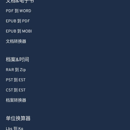
文档&电子书
64
64
PDF 到 WORD
65
65
EPUB 到 PDF
66
66
EPUB 到 MOBI
67
67
文档转换器
68
68
69
69
档案&时间
70
70
RAR 到 Zip
71
71
PST 到 EST
72
72
CST 到 EST
73
73
档案转换器
74
74
75
75
单位换算器
76
76
Lbs 到 Kg