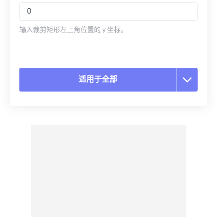
输入裁剪矩形左上角位置的 y 坐标。
适用于全部
重置所有选项
从预设应用
另存为预设