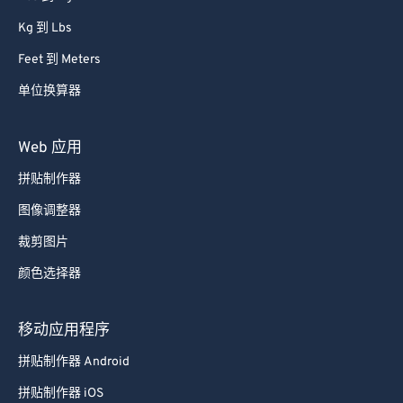
77
77
Kg 到 Lbs
78
78
Feet 到 Meters
79
79
单位换算器
80
80
81
81
Web 应用
82
82
拼贴制作器
83
83
图像调整器
84
84
裁剪图片
85
85
颜色选择器
86
86
87
87
移动应用程序
88
88
拼贴制作器 Android
89
89
拼贴制作器 iOS