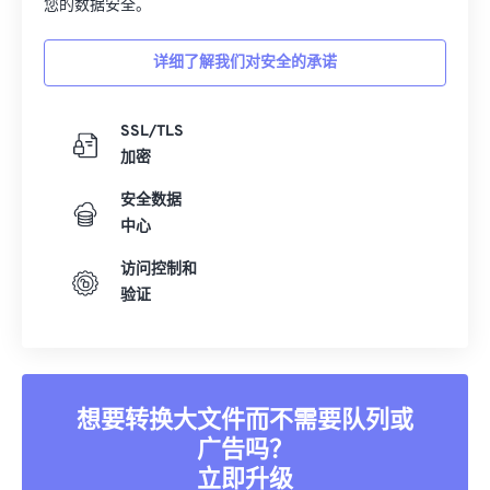
您的数据安全。
25
25
25
25
25
25
详细了解我们对安全的承诺
26
26
26
26
26
26
27
27
27
27
27
27
SSL/TLS
28
28
28
28
28
28
加密
29
29
29
29
29
29
安全数据
30
30
30
30
30
30
中心
31
31
31
31
31
31
访问控制和
32
32
32
32
32
32
验证
33
33
33
33
33
33
34
34
34
34
34
34
35
35
35
35
35
35
想要转换大文件而不需要队列或
36
36
36
36
36
36
广告吗？
立即升级
37
37
37
37
37
37