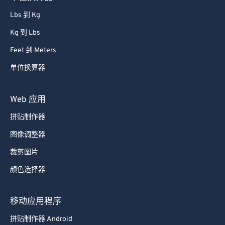
67
67
Lbs 到 Kg
68
68
Kg 到 Lbs
69
69
Feet 到 Meters
70
70
单位换算器
71
71
72
72
Web 应用
73
73
拼贴制作器
74
74
图像调整器
75
75
裁剪图片
76
76
颜色选择器
77
77
78
78
移动应用程序
79
79
拼贴制作器 Android