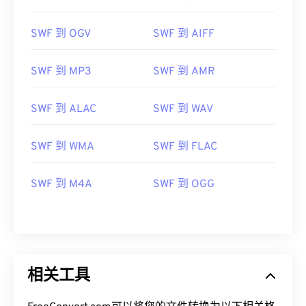
SWF 到 OGV
SWF 到 AIFF
SWF 到 MP3
SWF 到 AMR
SWF 到 ALAC
SWF 到 WAV
SWF 到 WMA
SWF 到 FLAC
SWF 到 M4A
SWF 到 OGG
00
00
00
00
00
00
00
00
相关工具
00
00
00
00
00
00
00
00