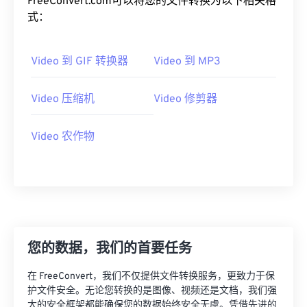
FreeConvert.com可以将您的文件转换为以下相关格
01
01
01
01
01
01
01
01
式：
02
02
02
02
02
02
02
02
03
03
03
03
03
03
03
03
Video 到 GIF 转换器
Video 到 MP3
04
04
04
04
04
04
04
04
05
05
05
05
05
05
05
05
Video 压缩机
Video 修剪器
06
06
06
06
06
06
06
06
Video 农作物
07
07
07
07
07
07
07
07
08
08
08
08
08
08
08
08
09
09
09
09
09
09
09
09
10
10
10
10
10
10
10
10
11
11
11
11
11
11
11
11
您的数据，我们的首要任务
12
12
12
12
12
12
12
12
在 FreeConvert，我们不仅提供文件转换服务，更致力于保
13
13
13
13
13
13
13
13
护文件安全。无论您转换的是图像、视频还是文档，我们强
大的安全框架都能确保您的数据始终安全无虞。凭借先进的