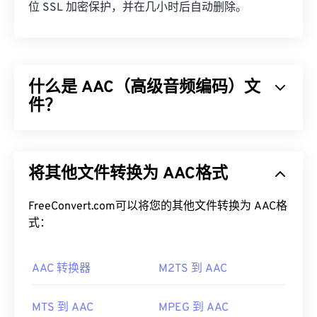
位 SSL 加密保护，并在几小时后自动删除。
什么是 AAC（高级音频编码）文
件？
高级音频编码 (AAC) 是一种通过
有损
压缩来减小文
件大小的数字音频文件格式。它主要用于数字电视、
将其他文件转换为 AAC格式
数字广播和互联网流媒体。它是
iOS
、
YouTube
、
任天堂
和
PlayStation
的标准音频格式。ISO/
IEC
将
AAC
FreeConvert.com可以将您的其他文件转换为 AAC格
编解码器
指定
为
MP3
的改进版本，因为它能够更
有效地压缩文件大小，同时提供与未压缩音频类似的
式：
音质。
AAC 转换器
M2TS 到 AAC
如何打开 AAC 文件？
为了获得最佳效果，请使用
VLC 媒体播放器
打开
MTS 到 AAC
MPEG 到 AAC