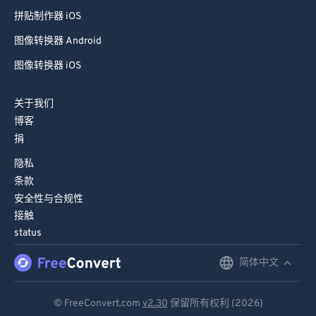
80
80
拼贴制作器 iOS
81
81
图像转换器 Android
82
82
图像转换器 iOS
83
83
84
84
关于我们
博客
85
85
捐
86
86
隐私
87
87
条款
88
88
安全性与合规性
接触
89
89
status
90
90
简体中文
English
91
91
92
92
Deutsch
© FreeConvert.com
v2.30
保留所有权利 (2026)
93
93