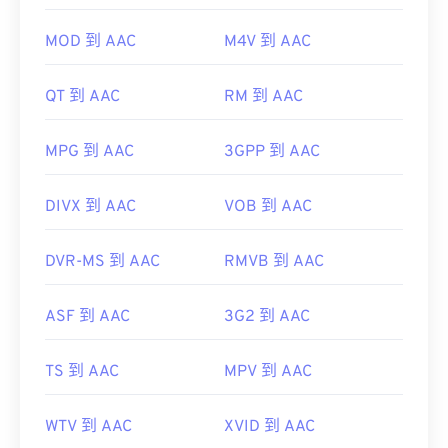
AAC 文件。此外，
iTunes
也会默认打开 AAC 文件。
不过，AAC 文件非常普遍，可以在许多其他程序和
MOD 到 AAC
M4V 到 AAC
软件中打开。
此外，由于 AAC 文件通常用作视频游戏的音频文
QT 到 AAC
RM 到 AAC
件，因此它们可以在大多数流行的游戏机上打开，例
如
Nintendo 3DS
和
Playstation 4
。
MPG 到 AAC
3GPP 到 AAC
开发者：
ISO/IEC MPEG 音频委员会
首次发行：
1997年
DIVX 到 AAC
VOB 到 AAC
有用的链接：
DVR-MS 到 AAC
RMVB 到 AAC
https://en.wikipedia.org/wiki/Advanced_Audio_Coding
https://www.iso.org/standard/43345.html?
ASF 到 AAC
3G2 到 AAC
browse=tc
TS 到 AAC
MPV 到 AAC
WTV 到 AAC
XVID 到 AAC