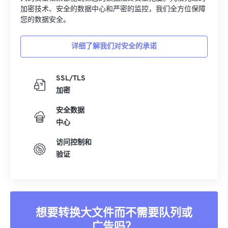
14
14
14
14
14
14
14
14
加密技术、安全的数据中心和严密的监控，我们全方位保障
15
15
15
15
15
15
15
15
您的数据安全。
16
16
16
16
16
16
16
16
详细了解我们对安全的承诺
17
17
17
17
17
17
17
17
18
18
18
18
18
18
18
18
SSL/TLS
19
19
19
19
19
19
19
19
加密
20
20
20
20
20
20
20
20
安全数据
21
21
21
21
21
21
21
21
中心
22
22
22
22
22
22
22
22
访问控制和
验证
23
23
23
23
23
23
23
23
24
24
24
24
24
24
25
25
25
25
25
25
26
26
26
26
26
26
想要转换大文件而不需要队列或
27
27
27
27
27
27
广告吗？