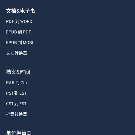
54
54
54
54
54
54
文档&电子书
55
55
55
55
55
55
PDF 到 WORD
56
56
56
56
56
56
EPUB 到 PDF
57
57
57
57
57
57
EPUB 到 MOBI
58
58
58
58
58
58
文档转换器
59
59
59
59
59
59
60
60
档案&时间
61
61
RAR 到 Zip
62
62
PST 到 EST
63
63
CST 到 EST
64
64
档案转换器
65
65
66
66
单位换算器