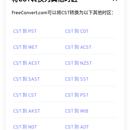
FreeConvert.com可以将CST转换为以下其他时区：
CST 到 PST
CST 到 CDT
CST 到 WET
CST 到 ACST
CST 到 AEST
CST 到 NZST
CST 到 SAST
CST 到 SST
CST 到 CST
CST 到 PST
CST 到 AKST
CST 到 WIB
CST 到 NDT
CST 到 ADT