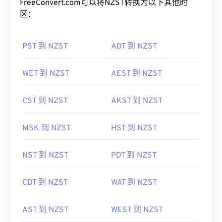
FreeConvert.com可以将NZST转换为以下其他时
区：
PST 到 NZST
ADT 到 NZST
WET 到 NZST
AEST 到 NZST
CST 到 NZST
AKST 到 NZST
MSK 到 NZST
HST 到 NZST
NST 到 NZST
PDT 到 NZST
CDT 到 NZST
WAT 到 NZST
AST 到 NZST
WEST 到 NZST