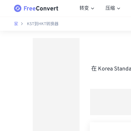
转变
压缩
家
KST到HKT转换器
在 Korea St