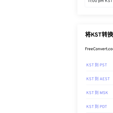
11:00 pm KST
将KST转
FreeConve
KST 到 PST
KST 到 AEST
KST 到 MSK
KST 到 PDT