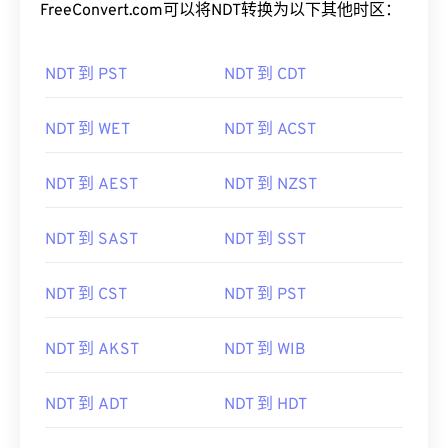
FreeConvert.com可以将NDT转换为以下其他时区：
NDT 到 PST
NDT 到 CDT
NDT 到 WET
NDT 到 ACST
NDT 到 AEST
NDT 到 NZST
NDT 到 SAST
NDT 到 SST
NDT 到 CST
NDT 到 PST
NDT 到 AKST
NDT 到 WIB
NDT 到 ADT
NDT 到 HDT