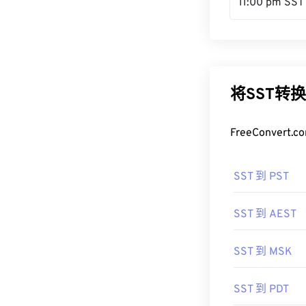
11:00 pm SST
将SST转
FreeConve
SST 到 PST
SST 到 AEST
SST 到 MSK
SST 到 PDT