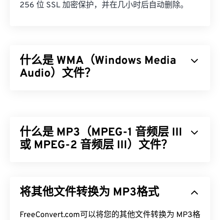
256 位 SSL 加密保护，并在几小时后自动删除。
什么是 WMA（Windows Media
Audio）文件？
微软最初开发了
Windows Media Audio (WMA)
文件格
式，以与 MP3 文件格式竞争。WMA 既是一种音频
编解码器，也是一种音频格式。自 1999 年诞生以
什么是 MP3（MPEG-1 音频层 III
来，WMA 不断发展，并推出了多个更新版本：
WMA Pro
或 MPEG-2 音频层 III）文件？
、
WMA Lossless
和
WMA Voice
。它是
Windows Media
的一个关键组件，但微软已停止了
Windows Media 的开发。
MPEG-1 音频层 III 或 MPEG-2 音频层 III (MP3) 是一
种数字音频编码格式，用于
将声音序列压缩
成非常小
如何打开 WMA 文件？
将其他文件转换为 MP3格式
的文件，以便进行数字存储和传输。MP3 文件是消
费者最常用的音频文件。由于体积小且质量高，
作为
Windows Media
的核心组件，
Windows Media
MP3
FreeConvert.com可以将您的其他文件转换为 MP3格
文件易于存储和共享，因此受众广泛。