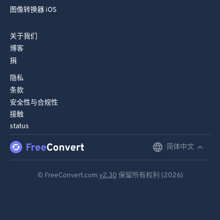
图像转换器 iOS
82
82
83
83
关于我们
84
84
博客
捐
85
85
隐私
86
86
条款
87
87
安全性与合规性
88
88
接触
status
89
89
90
90
简体中文
English
91
91
Deutsch
© FreeConvert.com
v2.30
保留所有权利 (2026)
92
92
Español
93
93
Français
94
94