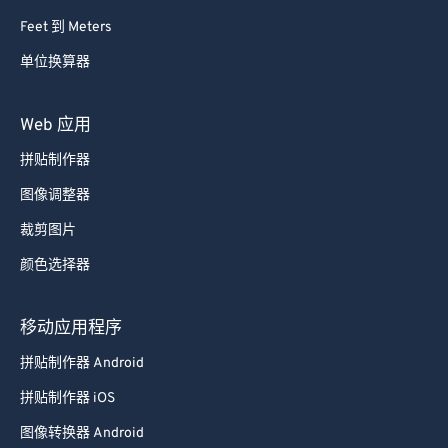
Feet 到 Meters
69
69
单位换算器
70
70
71
71
Web 应用
72
72
拼贴制作器
73
73
图像调整器
74
74
裁剪图片
75
75
颜色选择器
76
76
77
77
移动应用程序
78
78
拼贴制作器 Android
79
79
拼贴制作器 iOS
80
80
图像转换器 Android
81
81