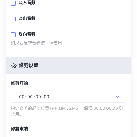
淡入音频
淡出音频
反向音频
如果要反转音频流，请启用
修剪设置
修剪开始
00
:
00
:
00
.
00
指定修剪的起始位置 (HH:MM:SS.MS)。保留 00:00:00.00 则
禁用。
修剪末端