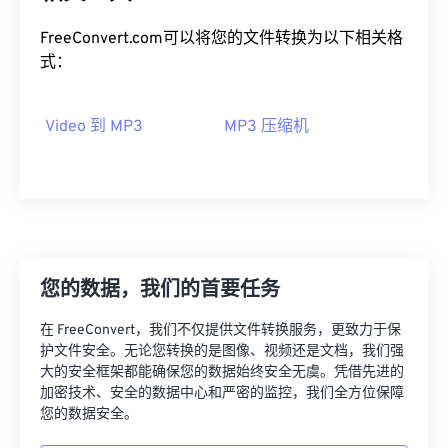
03
03
03
03
03
03
03
03
FreeConvert.com可以将您的文件转换为以下相关格
04
04
04
04
04
04
04
04
式：
05
05
05
05
05
05
05
05
Video 到 MP3
MP3 压缩机
06
06
06
06
06
06
06
06
07
07
07
07
07
07
07
07
08
08
08
08
08
08
08
08
09
09
09
09
09
09
09
09
10
10
10
10
10
10
10
10
您的数据，我们的首要任务
11
11
11
11
11
11
11
11
在 FreeConvert，我们不仅提供文件转换服务，更致力于保
12
12
12
12
12
12
12
12
护文件安全。无论您转换的是图像、视频还是文档，我们强
13
13
13
13
13
13
13
13
大的安全框架都能确保您的数据始终安全无虞。凭借先进的
加密技术、安全的数据中心和严密的监控，我们全方位保障
14
14
14
14
14
14
14
14
您的数据安全。
15
15
15
15
15
15
15
15