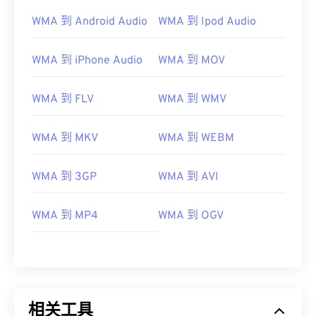
WMA 到 Android Audio
WMA 到 Ipod Audio
WMA 到 iPhone Audio
WMA 到 MOV
WMA 到 FLV
WMA 到 WMV
WMA 到 MKV
WMA 到 WEBM
WMA 到 3GP
WMA 到 AVI
00
00
00
00
00
00
00
00
WMA 到 MP4
WMA 到 OGV
00
00
00
00
00
00
00
00
01
01
01
01
01
01
01
01
相关工具
02
02
02
02
02
02
02
02