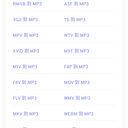
RMVB 到 MP3
ASF 到 MP3
https://en.wikipedia.org/wiki/MP3
https://mpeg.chiariglione.org/standards/mpeg-
3G2 到 MP3
TS 到 MP3
a/music-player-application-format.html
MPV 到 MP3
WTV 到 MP3
XVID 到 MP3
MXF 到 MP3
M1V 到 MP3
F4P 到 MP3
F4V 到 MP3
MOV 到 MP3
FLV 到 MP3
WMV 到 MP3
MKV 到 MP3
WEBM 到 MP3