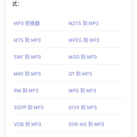
Player
支持 WMA 文件，并且通常是打开此类文件的
式：
默认程序。然而，由于
WMA
文件相对普及，许多其
如何打开 MP3 文件？
他播放器和程序也支持该文件类型。WMA 文件也经
常用于在线流媒体播放。
MP3 转换器
M2TS 到 MP3
由于 MP3 文件非常流行，大多数主流音频播放程序
都支持它们。只需点击文件即可在
iTunes
或
Windows
其他可以打开 WMA 文件的程序包括
VLC 媒体播放器
Media Player
中打开它，具体取决于您首选的平台。
MTS 到 MP3
MPEG 到 MP3
和
UltraMixer
。对于移动设备，请尝试
OverDrive
用户还可以
预览 MP3
文件。
Media Console
，它有适用于
Apple iOS
、
Google
Android
和
Windows Phone/Windows 10 Mobile 的
版
另一个可以打开 MP3 文件的程序是
VLC 媒体播放
SWF 到 MP3
MOD 到 MP3
本。
器
。请记住，另外两种文件类型也使用 MP3 扩展
名。它们是
Masterpoint 绿点数据
（已过时）和
开发者：
微软
M4V 到 MP3
QT 到 MP3
TeslaCrypt 3.0 勒索软件加密文件（勒索软件加密文
首次发行：
1999年
件）。TeslaCrypt 3.0 勒索软件加密文件
是一种要求
RM 到 MP3
MPG 到 MP3
以比特币支付赎金的恶意软件，但幸运的是，它现已
有用的链接：
停用，不再构成威胁。
https://en.wikipedia.org/wiki/Windows_Media_Audio
3GPP 到 MP3
DIVX 到 MP3
制定者：
ISO
/
IEC
，
运动图像专家组
https://docs.microsoft.com/en-
首次发行：
1993年
us/windows/desktop/medfound/windows-media-
VOB 到 MP3
DVR-MS 到 MP3
codecs
有用的链接：