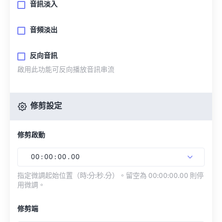
音訊淡入
音頻淡出
反向音訊
啟用此功能可反向播放音訊串流
修剪設定
修剪啟動
00
:
00
:
00
.
00
指定微調起始位置（時:分:秒.分）。留空為 00:00:00.00 則停
用微調。
修剪端