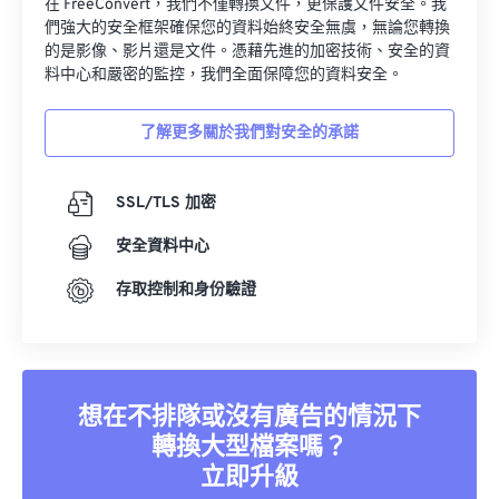
在 FreeConvert，我們不僅轉換文件，更保護文件安全。我
01
01
01
01
01
01
01
01
們強大的安全框架確保您的資料始終安全無虞，無論您轉換
02
02
02
02
02
02
02
02
的是影像、影片還是文件。憑藉先進的加密技術、安全的資
料中心和嚴密的監控，我們全面保障您的資料安全。
03
03
03
03
03
03
03
03
04
04
04
04
04
04
04
04
了解更多關於我們對安全的承諾
05
05
05
05
05
05
05
05
06
06
06
06
06
06
06
06
SSL/TLS 加密
07
07
07
07
07
07
07
07
安全資料中心
08
08
08
08
08
08
08
08
存取控制和身份驗證
09
09
09
09
09
09
09
09
10
10
10
10
10
10
10
10
11
11
11
11
11
11
11
11
想在不排隊或沒有廣告的情況下
12
12
12
12
12
12
12
12
轉換大型檔案嗎？
13
13
13
13
13
13
13
13
立即升級