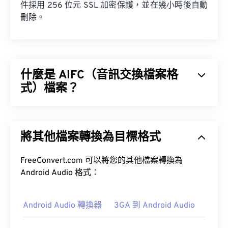
件採用 256 位元 SSL 加密保護，並在幾小時後自動
刪除。
什麼是 AIFC（音訊交換檔案格
式）檔案？
音訊交換檔案格式 (AIFC) 是 AIFF 的壓縮版本。
AIFC 的主要用途是儲存 CD 品質的音訊以及樂器資
將其他檔案轉換為目標格式
訊。有時 AIFC 和 AIFF 的檔案副檔名看起來可以互
換，但以「C」結尾的副檔名才是正確的。
FreeConvert.com 可以將您的其他檔案轉換為
Android Audio 格式：
如何開啟 AIFC 檔案？
Android Audio 轉換器
3GA 到 Android Audio
開啟 AIFC 檔案的最佳程式是
iTunes
。