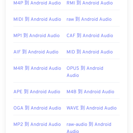
VLC 媒體播放器
M4P 到 Android Audio
RMI 到 Android Audio
MIDI 到 Android Audio
raw 到 Android Audio
在 Windows 系統上，
QuickTime
和
Apple Inc.
MP1 到 Android Audio
CAF 到 Android Audio
首次發布：
1988
AIF 到 Android Audio
MID 到 Android Audio
實用連結：
https://en.wikipedia.org/wiki/Audio_Interchange_File_F
M4R 到 Android Audio
OPUS 到 Android
https://www.file-extension.info/format/aifc
Audio
APE 到 Android Audio
M4B 到 Android Audio
OGA 到 Android Audio
WAVE 到 Android Audio
MP2 到 Android Audio
raw-audio 到 Android
Audio