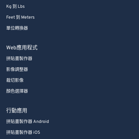
54
54
54
54
54
54
Kg 到 Lbs
55
55
55
55
55
55
Feet 到 Meters
56
56
56
56
56
56
單位轉換器
57
57
57
57
57
57
Web應用程式
58
58
58
58
58
58
拼貼畫製作器
59
59
59
59
59
59
影像調整器
60
60
61
61
裁切影像
62
62
顏色選擇器
63
63
行動應用
64
64
拼貼畫製作器 Android
65
65
拼貼畫製作器 iOS
66
66