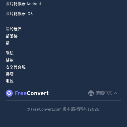
圖片轉換器 Android
67
67
68
68
圖片轉換器 iOS
69
69
關於我們
70
70
部落格
71
71
捐
72
72
隱私
條款
73
73
安全與合規
74
74
接觸
地位
75
75
76
76
繁體中文
English
77
77
Deutsch
© FreeConvert.com 版本 版權所有 (2026)
78
78
Español
79
79