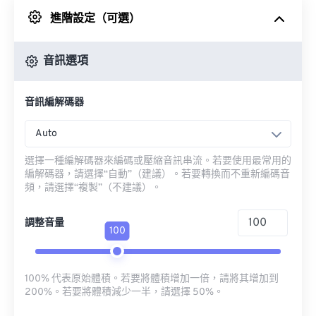
進階設定（可選）
來自 Google 雲端硬碟
音訊選項
來自 OneDrive
音訊編解碼器
來自網址
Auto
選擇一種編解碼器來編碼或壓縮音訊串流。若要使用最常用的
編解碼器，請選擇“自動”（建議）。若要轉換而不重新編碼音
頻，請選擇“複製”（不建議）。
調整音量
100
100% 代表原始體積。若要將體積增加一倍，請將其增加到
200%。若要將體積減少一半，請選擇 50%。