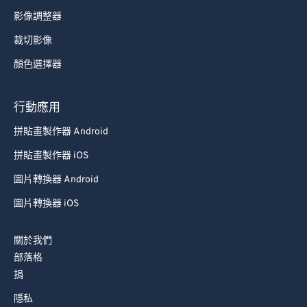
影像調整器
58
58
58
58
58
58
裁切影像
59
59
59
59
59
59
顏色選擇器
60
60
61
61
行動應用
62
62
拼貼畫製作器 Android
63
63
拼貼畫製作器 iOS
64
64
圖片轉換器 Android
65
65
圖片轉換器 iOS
66
66
67
67
關於我們
68
68
部落格
捐
69
69
70
70
隱私