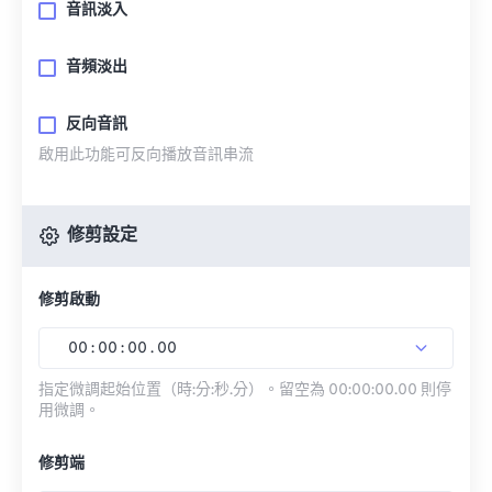
音訊淡入
音頻淡出
反向音訊
啟用此功能可反向播放音訊串流
修剪設定
修剪啟動
00
:
00
:
00
.
00
指定微調起始位置（時:分:秒.分）。留空為 00:00:00.00 則停
用微調。
修剪端