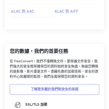
ALAC 到 AAC
ALAC 到 AIFF
您的數據，我們的首要任務
00
00
00
00
00
00
00
00
在 FreeConvert，我們不僅轉換文件，更保護文件安全。我
們強大的安全框架確保您的資料始終安全無虞，無論您轉換
的是影像、影片還是文件。憑藉先進的加密技術、安全的資
00
00
00
00
00
00
00
00
料中心和嚴密的監控，我們全面保障您的資料安全。
01
01
01
01
01
01
01
01
02
02
02
02
02
02
02
02
了解更多關於我們對安全的承諾
03
03
03
03
03
03
03
03
SSL/TLS 加密
04
04
04
04
04
04
04
04