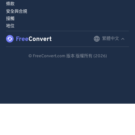
條款
71
71
安全與合規
72
72
接觸
地位
73
73
74
74
繁體中文
English
75
75
Deutsch
© FreeConvert.com 版本 版權所有 (2026)
76
76
Español
77
77
Français
78
78
Português
79
79
80
80
Italiano
81
81
Dutch
82
82
日本語
83
83