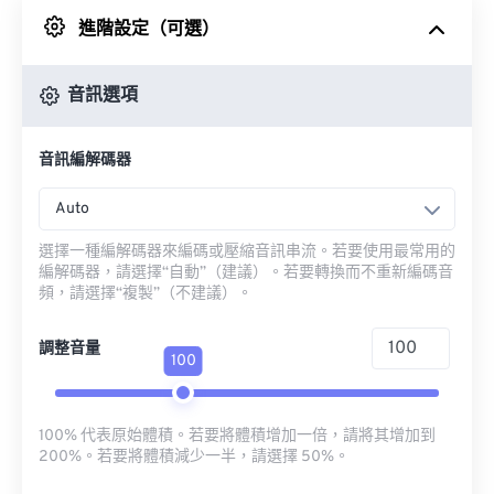
進階設定（可選）
來自 Google 雲端硬碟
音訊選項
來自 OneDrive
音訊編解碼器
來自網址
Auto
選擇一種編解碼器來編碼或壓縮音訊串流。若要使用最常用的
編解碼器，請選擇“自動”（建議）。若要轉換而不重新編碼音
頻，請選擇“複製”（不建議）。
調整音量
100
100% 代表原始體積。若要將體積增加一倍，請將其增加到
200%。若要將體積減少一半，請選擇 50%。