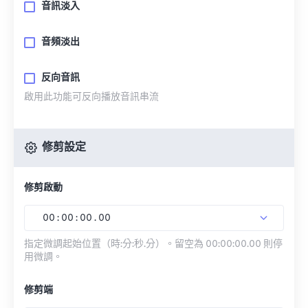
音訊淡入
音頻淡出
反向音訊
啟用此功能可反向播放音訊串流
修剪設定
修剪啟動
00
:
00
:
00
.
00
指定微調起始位置（時:分:秒.分）。留空為 00:00:00.00 則停
用微調。
修剪端