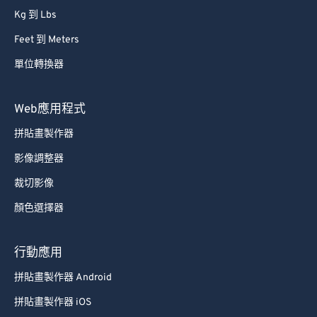
54
54
54
54
54
54
Kg 到 Lbs
55
55
55
55
55
55
Feet 到 Meters
56
56
56
56
56
56
單位轉換器
57
57
57
57
57
57
Web應用程式
58
58
58
58
58
58
拼貼畫製作器
59
59
59
59
59
59
影像調整器
60
60
61
61
裁切影像
62
62
顏色選擇器
63
63
行動應用
64
64
拼貼畫製作器 Android
65
65
拼貼畫製作器 iOS
66
66