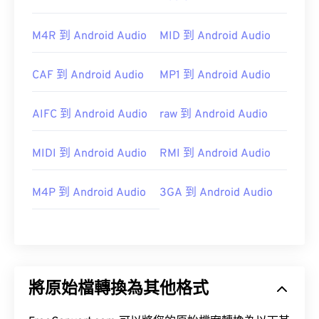
https://www.lifewire.com/aiff-aif-aifc-files-
2619569
M4R 到 Android Audio
MID 到 Android Audio
CAF 到 Android Audio
MP1 到 Android Audio
AIFC 到 Android Audio
raw 到 Android Audio
MIDI 到 Android Audio
RMI 到 Android Audio
M4P 到 Android Audio
3GA 到 Android Audio
將原始檔轉換為其他格式