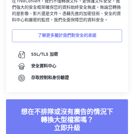
在 FreeConvert，我們不僅轉換文件，更保護文件安全。我
01
01
01
01
01
01
01
01
們強大的安全框架確保您的資料始終安全無虞，無論您轉換
02
02
02
02
02
02
02
02
的是影像、影片還是文件。憑藉先進的加密技術、安全的資
料中心和嚴密的監控，我們全面保障您的資料安全。
03
03
03
03
03
03
03
03
04
04
04
04
04
04
04
04
了解更多關於我們對安全的承諾
05
05
05
05
05
05
05
05
06
06
06
06
06
06
06
06
SSL/TLS 加密
07
07
07
07
07
07
07
07
安全資料中心
08
08
08
08
08
08
08
08
存取控制和身份驗證
09
09
09
09
09
09
09
09
10
10
10
10
10
10
10
10
11
11
11
11
11
11
11
11
想在不排隊或沒有廣告的情況下
12
12
12
12
12
12
12
12
轉換大型檔案嗎？
13
13
13
13
13
13
13
13
立即升級