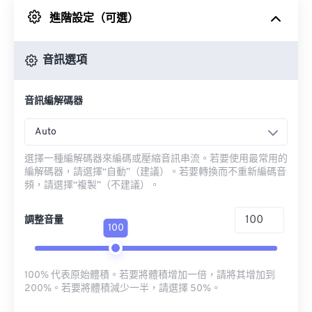
進階設定（可選）
來自 Google 雲端硬碟
音訊選項
來自 OneDrive
音訊編解碼器
來自網址
Auto
選擇一種編解碼器來編碼或壓縮音訊串流。若要使用最常用的
編解碼器，請選擇“自動”（建議）。若要轉換而不重新編碼音
頻，請選擇“複製”（不建議）。
調整音量
100
100% 代表原始體積。若要將體積增加一倍，請將其增加到
200%。若要將體積減少一半，請選擇 50%。