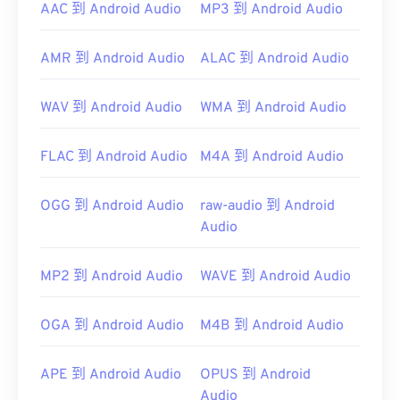
AAC 到 Android Audio
MP3 到 Android Audio
預設情況下，AIFF 檔案會在
Windows Media Player
或
iTunes
中開啟，具體取決於作業系統。
AMR 到 Android Audio
ALAC 到 Android Audio
WAV 到 Android Audio
WMA 到 Android Audio
請注意，如果您使用的是 Android 或非 Apple 設
FLAC 到 Android Audio
M4A 到 Android Audio
備，則需要將 AIFF 檔案轉換為 MP3 檔案才能開
啟。
OGG 到 Android Audio
raw-audio 到 Android
Audio
MP2 到 Android Audio
WAVE 到 Android Audio
開發者：
蘋果
首次發布：
1988
OGA 到 Android Audio
M4B 到 Android Audio
實用連結：
https://en.wikipedia.org/wiki/Audio_Interchange_File_F
APE 到 Android Audio
OPUS 到 Android
Audio