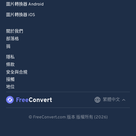
圖片轉換器 Android
67
67
68
68
圖片轉換器 iOS
69
69
關於我們
70
70
部落格
71
71
捐
72
72
隱私
條款
73
73
安全與合規
74
74
接觸
地位
75
75
76
76
繁體中文
English
77
77
Deutsch
© FreeConvert.com 版本 版權所有 (2026)
78
78
Español
79
79