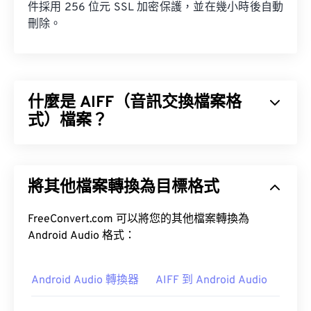
件採用 256 位元 SSL 加密保護，並在幾小時後自動
刪除。
什麼是 AIFF（音訊交換檔案格
式）檔案？
蘋果
開發了音訊交換檔案格式 (AIFF)，用於儲存高
品質的數位音訊（波形）資料。許多專業人士都在使
將其他檔案轉換為目標格式
用它，尤其是蘋果平台的用戶。它是
無損
，這意味著
不會損失原始音訊的品質或數據，但也意味著 AIFF
檔案會佔用更多空間。 AIFF 可以定位
FreeConvert.com 可以將您的其他檔案轉換為
循環點數據
和
音符，這對音樂家來說非常有用。
Android Audio 格式：
Android Audio 轉換器
AIFF 到 Android Audio
如何開啟 AIFF 檔案？