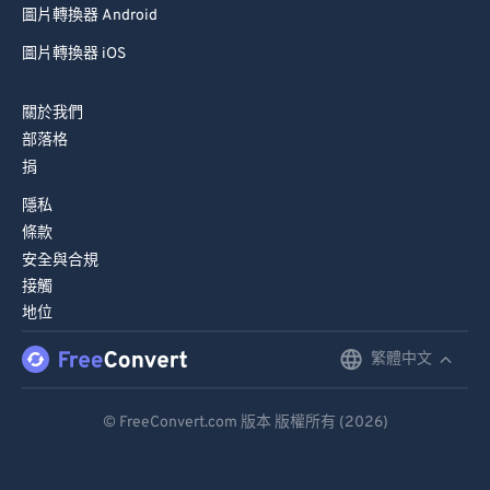
圖片轉換器 Android
67
67
68
68
圖片轉換器 iOS
69
69
關於我們
70
70
部落格
71
71
捐
72
72
隱私
條款
73
73
安全與合規
74
74
接觸
地位
75
75
76
76
繁體中文
English
77
77
Deutsch
© FreeConvert.com 版本 版權所有 (2026)
78
78
Español
79
79