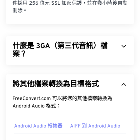
件採用 256 位元 SSL 加密保護，並在幾小時後自動
刪除。
什麼是 3GA（第三代音訊）檔
案？
第三代音訊 (3GA) 檔案格式是 3GPP 多媒體容器的
音訊串流部分，專為 3G 通用行動通訊系統 (UMTS)
將其他檔案轉換為目標格式
行動網路設計。由於 3GA 檔案經過高度壓縮且主要
針對窄頻訊號，因此不適合用於音樂檔案。
FreeConvert.com 可以將您的其他檔案轉換為
Android Audio 格式：
如何開啟 3GA 檔案？
Android Audio 轉換器
AIFF 到 Android Audio
預設情況下，3GA 檔案會在
VLC 媒體播放器
和
Mac
版書 Quick 開啟。