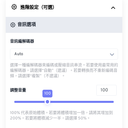
進階設定（可選）
來自 Google 雲端硬碟
音訊選項
來自 OneDrive
音訊編解碼器
來自網址
Auto
選擇一種編解碼器來編碼或壓縮音訊串流。若要使用最常用的
編解碼器，請選擇“自動”（建議）。若要轉換而不重新編碼音
頻，請選擇“複製”（不建議）。
調整音量
100
100% 代表原始體積。若要將體積增加一倍，請將其增加到
200%。若要將體積減少一半，請選擇 50%。