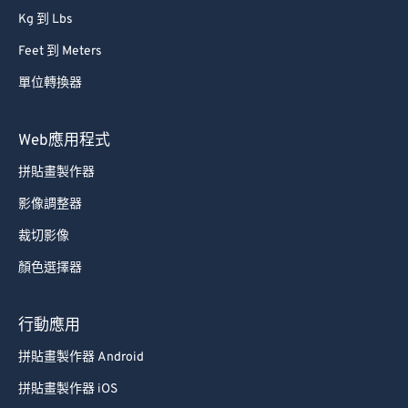
54
54
54
54
54
54
Kg 到 Lbs
55
55
55
55
55
55
Feet 到 Meters
56
56
56
56
56
56
單位轉換器
57
57
57
57
57
57
Web應用程式
58
58
58
58
58
58
拼貼畫製作器
59
59
59
59
59
59
影像調整器
60
60
61
61
裁切影像
62
62
顏色選擇器
63
63
行動應用
64
64
拼貼畫製作器 Android
65
65
拼貼畫製作器 iOS
66
66