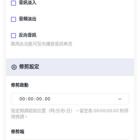
音訊淡入
音頻淡出
反向音訊
啟用此功能可反向播放音訊串流
修剪設定
修剪啟動
00
:
00
:
00
.
00
指定微調起始位置（時:分:秒.分）。留空為 00:00:00.00 則停
用微調。
修剪端