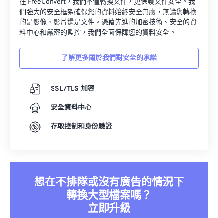
在 FreeConvert，我們不僅轉換文件，更保護文件安全。我
01
01
01
01
01
01
01
01
們強大的安全框架確保您的資料始終安全無虞，無論您轉換
02
02
02
02
02
02
02
02
的是影像、影片還是文件。憑藉先進的加密技術、安全的資
料中心和嚴密的監控，我們全面保障您的資料安全。
03
03
03
03
03
03
03
03
04
04
04
04
04
04
04
04
了解更多關於我們對安全的承諾
05
05
05
05
05
05
05
05
06
06
06
06
06
06
06
06
SSL/TLS 加密
07
07
07
07
07
07
07
07
安全資料中心
08
08
08
08
08
08
08
08
存取控制和身份驗證
09
09
09
09
09
09
09
09
10
10
10
10
10
10
10
10
11
11
11
11
11
11
11
11
想在不排隊或沒有廣告的情況下
12
12
12
12
12
12
12
12
轉換大型檔案嗎？
13
13
13
13
13
13
13
13
立即升級