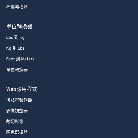
存檔轉換器
61
61
62
62
單位轉換器
63
63
Lbs 到 Kg
64
64
Kg 到 Lbs
65
65
Feet 到 Meters
66
66
單位轉換器
67
67
68
68
Web應用程式
69
69
拼貼畫製作器
70
70
影像調整器
71
71
裁切影像
72
72
顏色選擇器
73
73