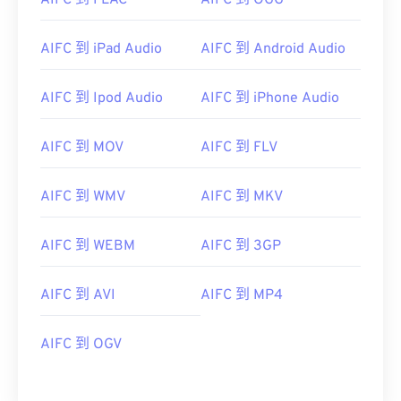
AIFC 到 FLAC
AIFC 到 OGG
AIFC 到 iPad Audio
AIFC 到 Android Audio
AIFC 到 Ipod Audio
AIFC 到 iPhone Audio
00
00
00
00
00
00
00
00
AIFC 到 MOV
AIFC 到 FLV
00
00
00
00
00
00
00
00
AIFC 到 WMV
AIFC 到 MKV
01
01
01
01
01
01
01
01
02
02
02
02
02
02
02
02
AIFC 到 WEBM
AIFC 到 3GP
03
03
03
03
03
03
03
03
04
04
04
04
04
04
04
04
AIFC 到 AVI
AIFC 到 MP4
05
05
05
05
05
05
05
05
AIFC 到 OGV
06
06
06
06
06
06
06
06
07
07
07
07
07
07
07
07