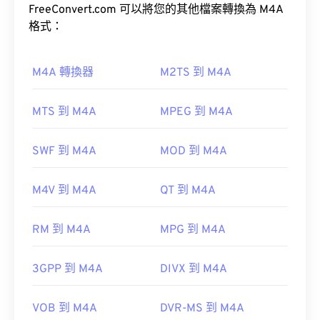
M4A 檔案體積較小，同時音質也優於與其最相似的
VLC 媒體播放器
FreeConvert.com 可以將您的其他檔案轉換為 M4A
MP3 檔案（請參閱《音訊編碼格式比較》）。
格式：
如何開啟 M4A 檔案？
M4A 轉換器
M2TS 到 M4A
在 Windows 系統上，
QuickTime
和
Apple Inc.
大多數常用的音訊播放程式都可以開啟 M4A 文件，
首次發布：
1988
MTS 到 M4A
MPEG 到 M4A
包括 iTunes、QuickTime 和…
實用連結：
href="https://support.microsoft.com/en-
gb/windows/windows-media-player-d10303a5-
SWF 到 M4A
MOD 到 M4A
https://en.wikipedia.org/wiki/Audio_Interchange_File_F
896c-2ce2-53d4-5bd5b9fd88bank"Windowsa"對
https://www.file-extension.info/format/aifc
於蘋果用戶，iTunes 是開啟 M4A 檔案的預設程式。
M4V 到 M4A
QT 到 M4A
對於 Windows 用戶，預設程式是 Windows Media
Player。使用者也可以透過選取檔案並按空白鍵來預
RM 到 M4A
MPG 到 M4A
覽 M4A 檔案。
3GPP 到 M4A
DIVX 到 M4A
此外，M4A 檔案可在
VLC 媒體播放器
、
VLC
Premiere Pro
、
、
Winamp
以及許多其他程式中開
VOB 到 M4A
DVR-MS 到 M4A
啟。