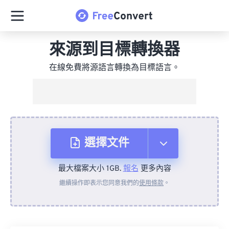
來源到目標轉換器
在線免費將源語言轉換為目標語言。
選擇文件
最大檔案大小 1GB.
報名
更多內容
來自裝置
繼續操作即表示您同意我們的
使用條款
。
來自 Dropbox