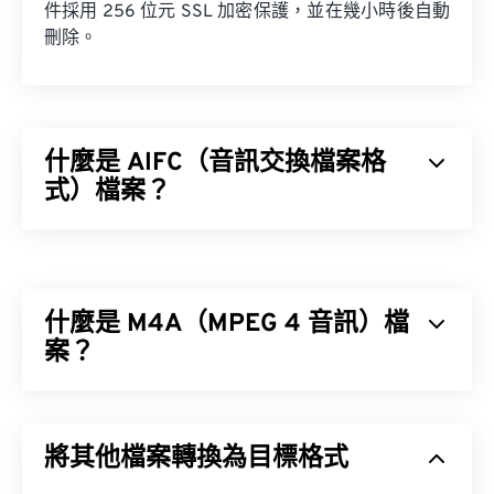
件採用 256 位元 SSL 加密保護，並在幾小時後自動
刪除。
什麼是 AIFC（音訊交換檔案格
式）檔案？
音訊交換檔案格式 (AIFC) 是 AIFF 的壓縮版本。
AIFC 的主要用途是儲存 CD 品質的音訊以及樂器資
訊。有時 AIFC 和 AIFF 的檔案副檔名看起來可以互
什麼是 M4A（MPEG 4 音訊）檔
換，但以「C」結尾的副檔名才是正確的。
案？
MPEG 4 音訊 (M4A) 使用兩種編碼器-解碼器演算法
如何開啟 AIFC 檔案？
之一來壓縮和編碼音訊檔案：
高級音訊編碼 (AAC)
將其他檔案轉換為目標格式
或
AppleALA 無損解碼器。
開啟 AIFC 檔案的最佳程式是
iTunes
。