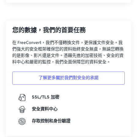
08
08
08
08
08
08
08
08
09
09
09
09
09
09
09
09
10
10
10
10
10
10
10
10
您的數據，我們的首要任務
11
11
11
11
11
11
11
11
在 FreeConvert，我們不僅轉換文件，更保護文件安全。我
12
12
12
12
12
12
12
12
們強大的安全框架確保您的資料始終安全無虞，無論您轉換
的是影像、影片還是文件。憑藉先進的加密技術、安全的資
13
13
13
13
13
13
13
13
料中心和嚴密的監控，我們全面保障您的資料安全。
14
14
14
14
14
14
14
14
15
15
15
15
15
15
15
15
了解更多關於我們對安全的承諾
16
16
16
16
16
16
16
16
SSL/TLS 加密
17
17
17
17
17
17
17
17
18
18
18
18
18
18
18
18
安全資料中心
19
19
19
19
19
19
19
19
存取控制和身份驗證
20
20
20
20
20
20
20
20