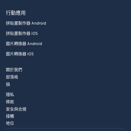
74
74
行動應用
75
75
拼貼畫製作器 Android
76
76
拼貼畫製作器 iOS
77
77
圖片轉換器 Android
78
78
圖片轉換器 iOS
79
79
80
80
關於我們
81
81
部落格
捐
82
82
隱私
83
83
條款
84
84
安全與合規
85
85
接觸
地位
86
86