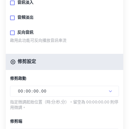
音訊淡入
音頻淡出
反向音訊
啟用此功能可反向播放音訊串流
修剪設定
修剪啟動
00
:
00
:
00
.
00
指定微調起始位置（時:分:秒.分）。留空為 00:00:00.00 則停
用微調。
修剪端