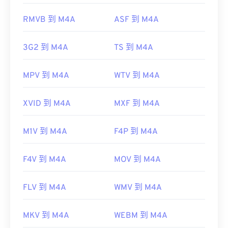
RMVB 到 M4A
ASF 到 M4A
開發者：
ISO
/
IEC
、
初始發布：
2001
3G2 到 M4A
TS 到 M4A
實用連結：
https://en.wikipedia.org/wiki/MPEG-4_Part_14
MPV 到 M4A
WTV 到 M4A
https://www.loc.gov/preservation/digital/formats/fdd/
XVID 到 M4A
MXF 到 M4A
M1V 到 M4A
F4P 到 M4A
F4V 到 M4A
MOV 到 M4A
FLV 到 M4A
WMV 到 M4A
MKV 到 M4A
WEBM 到 M4A