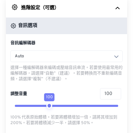
進階設定（可選）
來自 Google 雲端硬碟
音訊選項
來自 OneDrive
音訊編解碼器
來自網址
Auto
選擇一種編解碼器來編碼或壓縮音訊串流。若要使用最常用的
編解碼器，請選擇“自動”（建議）。若要轉換而不重新編碼音
頻，請選擇“複製”（不建議）。
調整音量
100
100% 代表原始體積。若要將體積增加一倍，請將其增加到
200%。若要將體積減少一半，請選擇 50%。