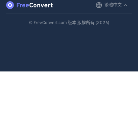
87
87
繁體中文
English
88
88
Deutsch
© FreeConvert.com 版本 版權所有 (2026)
89
89
Español
90
90
Français
91
91
Português
92
92
93
93
Italiano
94
94
Dutch
95
95
日本語
96
96
简体中文
97
97
繁體中文
98
98
99
99
한국어