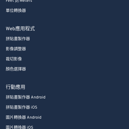
Feet 到 Meters
55
55
55
55
55
55
單位轉換器
56
56
56
56
56
56
57
57
57
57
57
57
Web應用程式
58
58
58
58
58
58
拼貼畫製作器
59
59
59
59
59
59
影像調整器
60
60
裁切影像
61
61
顏色選擇器
62
62
63
63
行動應用
64
64
拼貼畫製作器 Android
65
65
拼貼畫製作器 iOS
66
66
圖片轉換器 Android
67
67
圖片轉換器 iOS