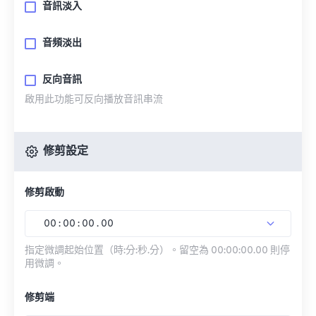
音訊淡入
音頻淡出
反向音訊
啟用此功能可反向播放音訊串流
修剪設定
修剪啟動
00
:
00
:
00
.
00
指定微調起始位置（時:分:秒.分）。留空為 00:00:00.00 則停
用微調。
修剪端