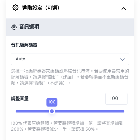
進階設定（可選）
來自 Google 雲端硬碟
音訊選項
來自 OneDrive
音訊編解碼器
來自網址
Auto
選擇一種編解碼器來編碼或壓縮音訊串流。若要使用最常用的
編解碼器，請選擇“自動”（建議）。若要轉換而不重新編碼音
頻，請選擇“複製”（不建議）。
調整音量
100
100% 代表原始體積。若要將體積增加一倍，請將其增加到
200%。若要將體積減少一半，請選擇 50%。