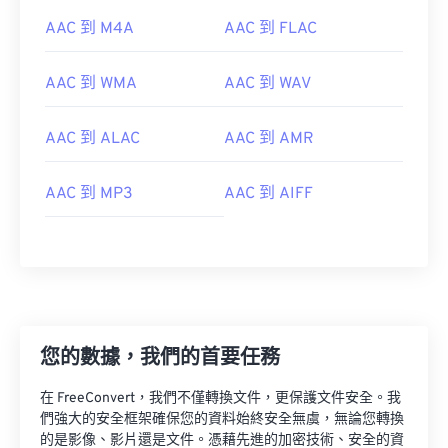
AAC 到 M4A
AAC 到 FLAC
AAC 到 WMA
AAC 到 WAV
AAC 到 ALAC
AAC 到 AMR
AAC 到 MP3
AAC 到 AIFF
00
00
00
00
00
00
00
00
您的數據，我們的首要任務
00
00
00
00
00
00
00
00
在 FreeConvert，我們不僅轉換文件，更保護文件安全。我
們強大的安全框架確保您的資料始終安全無虞，無論您轉換
01
01
01
01
01
01
01
01
的是影像、影片還是文件。憑藉先進的加密技術、安全的資