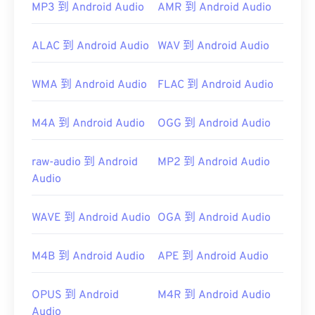
MP3 到 Android Audio
AMR 到 Android Audio
此外，由於 AAC 文件通常用作視頻遊戲的音頻文
ALAC 到 Android Audio
WAV 到 Android Audio
件，因此它們可以在大多數流行的遊戲機上打開，例
如
Nintendo 3DS
和
Playstation 4
WMA 到 Android Audio
FLAC 到 Android Audio
M4A 到 Android Audio
OGG 到 Android Audio
開發機構：
ISO/IEC MPEG 音訊委員會
首次發布：
1997
raw-audio 到 Android
MP2 到 Android Audio
實用連結：
Audio
https://en.wikipedia.org/wiki/Advanced_Audio_Coding
WAVE 到 Android Audio
OGA 到 Android Audio
https://www.iso.org/standard/43345.html?
browse=tc
M4B 到 Android Audio
APE 到 Android Audio
OPUS 到 Android
M4R 到 Android Audio
Audio