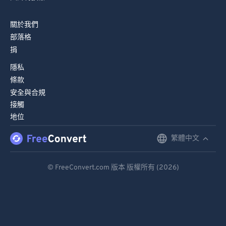
68
68
69
69
關於我們
部落格
70
70
捐
71
71
隱私
72
72
條款
73
73
安全與合規
接觸
74
74
地位
75
75
繁體中文
English
76
76
Deutsch
77
77
© FreeConvert.com 版本 版權所有 (2026)
78
78
Español
79
79
Français
80
80
Português