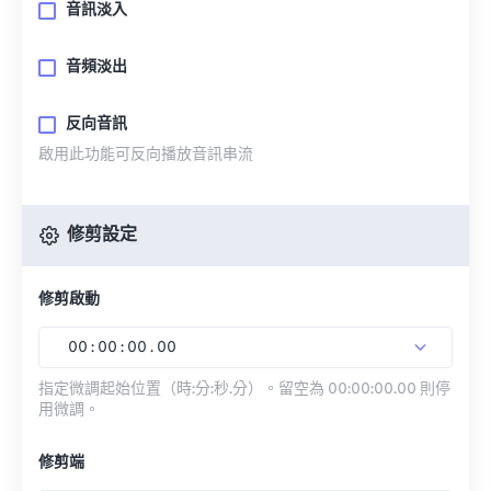
音訊淡入
音頻淡出
反向音訊
啟用此功能可反向播放音訊串流
修剪設定
修剪啟動
00
:
00
:
00
.
00
指定微調起始位置（時:分:秒.分）。留空為 00:00:00.00 則停
用微調。
修剪端