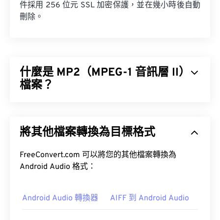
件採用 256 位元 SSL 加密保護，並在幾小時後自動
刪除。
什麼是 MP2（MPEG-1 音訊層 II）
檔案？
MPEG-1 音訊層 II (MP2) 是一種免費、開源且未申請
專利的音訊編碼標準。 MP2 的常見用途包括數位音
將其他檔案轉換為目標格式
訊廣播 (DAB)、數位視訊廣播 (DVB) 和數位多功能光
碟 (DVD)。
FreeConvert.com 可以將您的其他檔案轉換為
Android Audio 格式：
Android Audio 轉換器
AIFF 到 Android Audio
如何開啟 MP2 檔案？