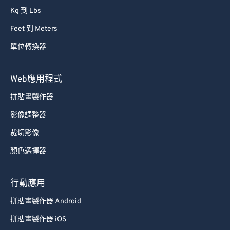
54
54
54
54
54
54
Kg 到 Lbs
55
55
55
55
55
55
Feet 到 Meters
56
56
56
56
56
56
單位轉換器
57
57
57
57
57
57
Web應用程式
58
58
58
58
58
58
拼貼畫製作器
59
59
59
59
59
59
影像調整器
60
60
61
61
裁切影像
62
62
顏色選擇器
63
63
行動應用
64
64
拼貼畫製作器 Android
65
65
拼貼畫製作器 iOS
66
66