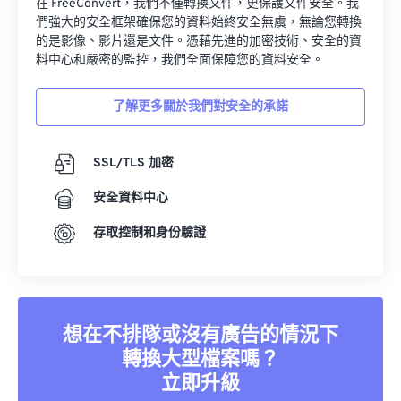
在 FreeConvert，我們不僅轉換文件，更保護文件安全。我
01
01
01
01
01
01
01
01
們強大的安全框架確保您的資料始終安全無虞，無論您轉換
02
02
02
02
02
02
02
02
的是影像、影片還是文件。憑藉先進的加密技術、安全的資
料中心和嚴密的監控，我們全面保障您的資料安全。
03
03
03
03
03
03
03
03
04
04
04
04
04
04
04
04
了解更多關於我們對安全的承諾
05
05
05
05
05
05
05
05
06
06
06
06
06
06
06
06
SSL/TLS 加密
07
07
07
07
07
07
07
07
安全資料中心
08
08
08
08
08
08
08
08
存取控制和身份驗證
09
09
09
09
09
09
09
09
10
10
10
10
10
10
10
10
11
11
11
11
11
11
11
11
想在不排隊或沒有廣告的情況下
12
12
12
12
12
12
12
12
轉換大型檔案嗎？
13
13
13
13
13
13
13
13
立即升級