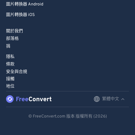
圖片轉換器 Android
67
67
68
68
圖片轉換器 iOS
69
69
關於我們
70
70
部落格
71
71
捐
72
72
隱私
條款
73
73
安全與合規
74
74
接觸
地位
75
75
76
76
繁體中文
English
77
77
Deutsch
© FreeConvert.com 版本 版權所有 (2026)
78
78
Español
79
79