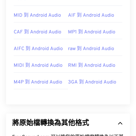
https://en.wikipedia.org/wiki/MPEG-
MID 到 Android Audio
AIF 到 Android Audio
1_Audio_Layer_II
https://mpeg.chiariglione.org/standards/mpeg-
CAF 到 Android Audio
MP1 到 Android Audio
1/audio
AIFC 到 Android Audio
raw 到 Android Audio
MIDI 到 Android Audio
RMI 到 Android Audio
M4P 到 Android Audio
3GA 到 Android Audio
將原始檔轉換為其他格式