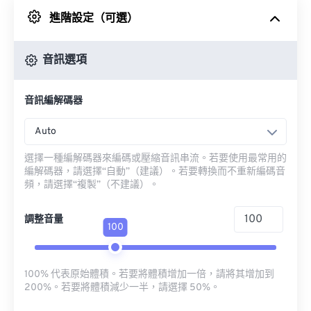
進階設定（可選）
來自 Google 雲端硬碟
音訊選項
來自 OneDrive
音訊編解碼器
來自網址
Auto
選擇一種編解碼器來編碼或壓縮音訊串流。若要使用最常用的
編解碼器，請選擇“自動”（建議）。若要轉換而不重新編碼音
頻，請選擇“複製”（不建議）。
調整音量
100
100% 代表原始體積。若要將體積增加一倍，請將其增加到
200%。若要將體積減少一半，請選擇 50%。