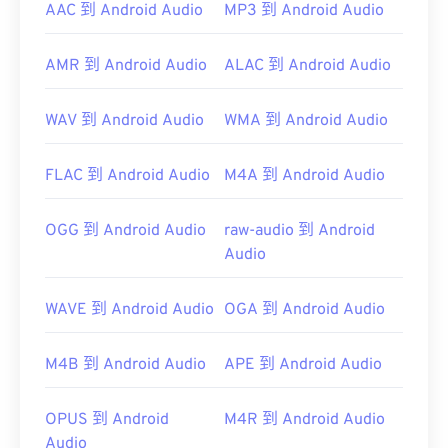
AAC 到 Android Audio
MP3 到 Android Audio
開啟 MP2 檔案的最佳媒體播放器是
VLC 媒體播放
器
。
AMR 到 Android Audio
ALAC 到 Android Audio
WAV 到 Android Audio
WMA 到 Android Audio
在 Windows 系統上，不錯的選擇包括：
Windows
Media Player
FLAC 到 Android Audio
、
KMPlayer
、
M4A 到 Android Audio
Adobe Media Encoder
、
Cyberlink
Power
、
、
、
、
、
、
、
、
、
、
、
、
、
、
、
、
、
、
、
、
、
、
OGG 到 Android Audio
raw-audio 到 Android
jetAudio。
Audio
Winamp
Helium Music Manager
iTunes
WAVE 到 Android Audio
OGA 到 Android Audio
M4B 到 Android Audio
APE 到 Android Audio
開發者：
ISO
/
IEC
，
動態影像專家小組
初始發布：
1993
OPUS 到 Android
M4R 到 Android Audio
實用連結：
Audio