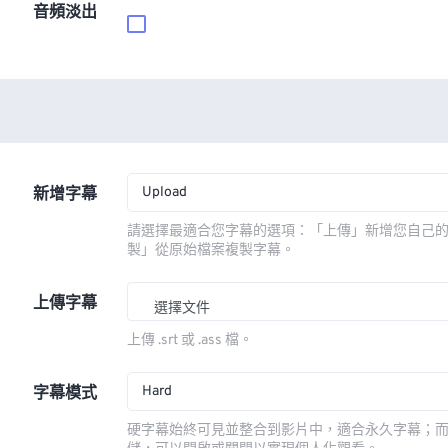
音頻淡出
Upload
新增字幕
請選擇最適合您字幕的選項：「上傳」新增您自己
製」從原始檔案複製字幕。
上傳字幕
選擇文件
上傳 .srt 或 .ass 檔。
Hard
字幕模式
硬字幕始終可見並整合到影片中，適合永久字幕；