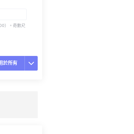
00）。奇數尺
用於所有
置所有選項
用預設
存為預設