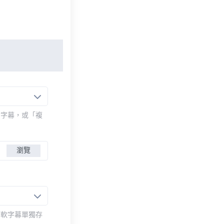
的字幕，或「複
瀏覽
而軟字幕單獨存