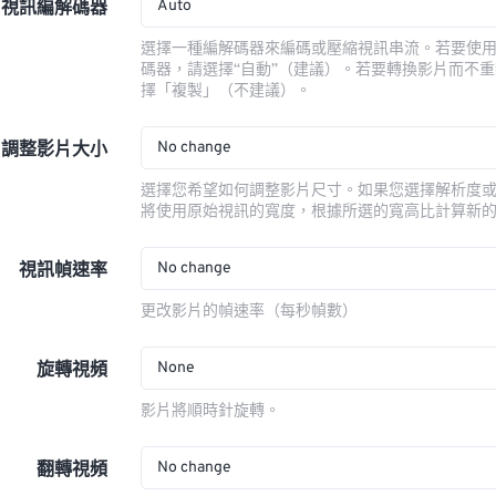
Auto
視訊編解碼器
選擇一種編解碼器來編碼或壓縮視訊串流。若要使
碼器，請選擇“自動”（建議）。若要轉換影片而不
擇「複製」（不建議）。
No change
調整影片大小
選擇您希望如何調整影片尺寸。如果您選擇解析度
將使用原始視訊的寬度，根據所選的寬高比計算新
No change
視訊幀速率
更改影片的幀速率（每秒幀數）
None
旋轉視頻
影片將順時針旋轉。
No change
翻轉視頻