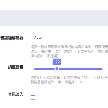
Auto
音訊編解碼器
選擇一種編解碼器來編碼或壓縮音訊串流。若要使
碼器，請選擇“自動”（建議）。若要轉換而不重新
擇“複製”（不建議）。
100
調整音量
100% 代表原始體積。若要將體積增加一倍，請將其增
若要將體積減少一半，請選擇 50%。
音訊淡入