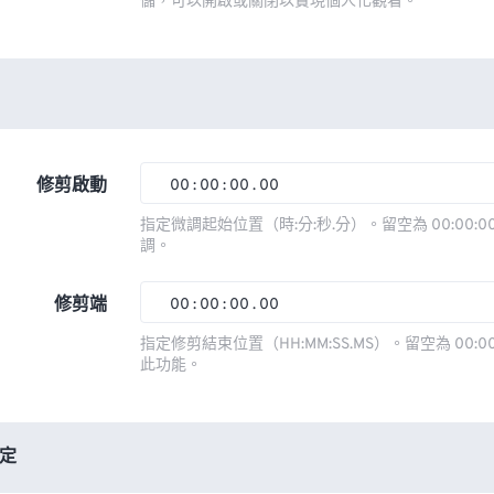
儲，可以開啟或關閉以實現個人化觀看。
修剪啟動
00
:
00
:
00
.
00
00
00
00
00
指定微調起始位置（時:分:秒.分）。留空為 00:00:00
調。
01
01
01
01
02
02
02
02
修剪端
00
:
00
:
00
.
00
03
03
03
03
00
00
00
00
指定修剪結束位置（HH:MM:SS.MS）。留空為 00:00
此功能。
04
04
04
04
01
01
01
01
05
05
05
05
02
02
02
02
06
06
06
06
03
03
03
03
定
07
07
07
07
04
04
04
04