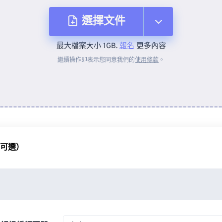
選擇文件
最大檔案大小 1GB.
報名
更多內容
來自裝置
繼續操作即表示您同意我們的
使用條款
。
來自 Dropbox
來自 Google 雲端硬碟
（可選）
來自 OneDrive
來自網址