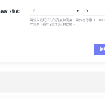
08
08
08
08
05
05
05
05
x
x 高度（像素）
09
09
09
09
06
06
06
06
請輸入裁切矩形的寬度和高度，單位為像素（0-100
10
10
10
10
07
07
07
07
寸將向下取整到最接近的偶數。
11
11
11
11
08
08
08
08
12
12
12
12
09
09
09
09
13
13
13
13
10
10
10
10
適
重
14
14
14
14
11
11
11
11
應
15
15
15
15
12
12
12
12
16
16
16
16
13
13
13
13
另
17
17
17
17
14
14
14
14
18
18
18
18
15
15
15
15
19
19
19
19
16
16
16
16
20
20
20
20
17
17
17
17