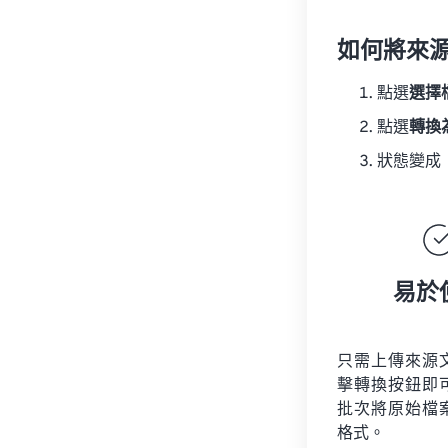
如何將來
點選
選擇
點選
轉換
狀態變成
易於
只需上傳來源
擊轉換按鈕即
批次將原始檔
格式。