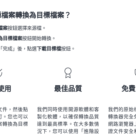
21
21
21
21
18
18
18
18
源檔案轉換為目標檔案？
22
22
22
22
19
19
19
19
23
23
23
23
檔案
按鈕選擇來源檔。
20
20
20
20
24
24
24
為目標檔案
按鈕開始轉換。
21
21
21
21
25
25
25
「完成」後，點選
下載目標檔
按鈕。
22
22
22
22
26
26
26
23
23
23
23
27
27
27
24
24
24
28
28
28
25
25
25
使用
最佳品質
免費
29
29
29
26
26
26
30
30
30
27
27
27
31
31
31
文件，然後點
我們同時使用開源軟體和客
我們的原始
28
28
28
可。您也可以
製化軟體，以確保轉換品質
轉換器完全
32
32
32
29
29
29
案轉換為目標
達到最高標準。在大多數情
網路瀏覽器
33
33
33
況下，您可以使用「進階設
證文件安全
30
30
30