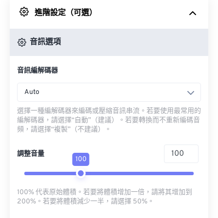
進階設定（可選）
來自 Google 雲端硬碟
音訊選項
來自 OneDrive
音訊編解碼器
來自網址
Auto
選擇一種編解碼器來編碼或壓縮音訊串流。若要使用最常用的
編解碼器，請選擇“自動”（建議）。若要轉換而不重新編碼音
頻，請選擇“複製”（不建議）。
調整音量
100
100% 代表原始體積。若要將體積增加一倍，請將其增加到
200%。若要將體積減少一半，請選擇 50%。