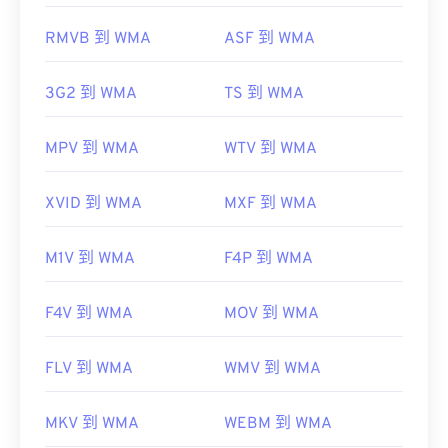
Console
Apple iOS
Google Android
RMVB 到 WMA
ASF 到 WMA
https://en.wikipedia.org/wiki/Windows_Media_Audio
https://docs.microsoft.com/en-
3G2 到 WMA
TS 到 WMA
us/windows/desktop/medfound/windows-media-
codecs
MPV 到 WMA
WTV 到 WMA
XVID 到 WMA
MXF 到 WMA
M1V 到 WMA
F4P 到 WMA
F4V 到 WMA
MOV 到 WMA
FLV 到 WMA
WMV 到 WMA
MKV 到 WMA
WEBM 到 WMA