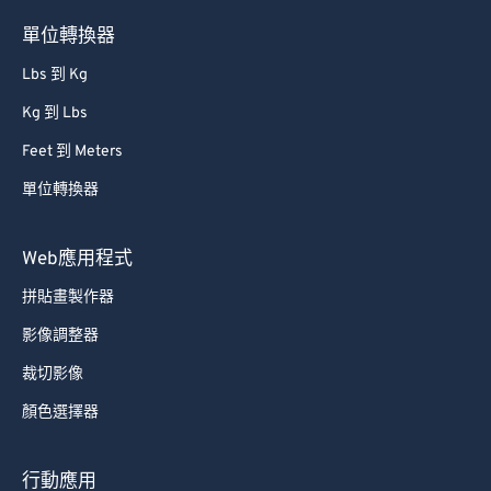
62
62
單位轉換器
63
63
Lbs 到 Kg
64
64
Kg 到 Lbs
65
65
Feet 到 Meters
66
66
單位轉換器
67
67
68
68
Web應用程式
69
69
拼貼畫製作器
70
70
影像調整器
71
71
裁切影像
72
72
顏色選擇器
73
73
74
74
行動應用