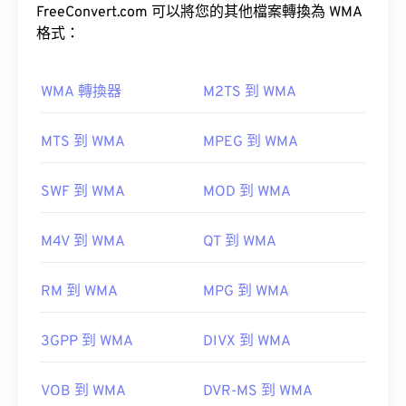
Pro
FreeConvert.com 可以將您的其他檔案轉換為 WMA
、
WMA Voice
。
預設情況下，AIFF 檔案會在
Windows Media Player
格式：
或
iTunes
中開啟，具體取決於作業系統。
Windows Media
VLC 媒體播放
器
Audacity
Winamp
Android
WMA 轉換器
M2TS 到 WMA
如何開啟WMA檔案？
MTS 到 WMA
MPEG 到 WMA
作為
Windows Media
的關鍵元件，
Windows Media
SWF 到 WMA
MOD 到 WMA
Player
支援WMA文件，並且通常是開啟這些檔案的
開發者：
蘋果
預設程式。然而，由於WMA檔案相對普及，許多其
首次發布：
1988
M4V 到 WMA
QT 到 WMA
他播放器和程式也支援這種檔案類型。
實用連結：
WMA
RM 到 WMA
MPG 到 WMA
https://en.wikipedia.org/wiki/Audio_Interchange_File_F
https://www.lifewire.com/aiff-aif-aifc-files-
其他可以開啟 WMA 檔案的程式包括
VLC 媒體播放
3GPP 到 WMA
DIVX 到 WMA
2619569
器
和
UltraMixer
。
OverDrive Media
VOB 到 WMA
DVR-MS 到 WMA