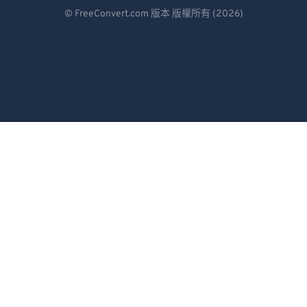
Deutsch
88
88
© FreeConvert.com 版本 版權所有 (2026)
Español
89
89
90
90
Français
91
91
Português
92
92
Italiano
93
93
Dutch
94
94
日本語
95
95
96
96
简体中文
97
97
繁體中文
98
98
한국어
99
99
Svenska