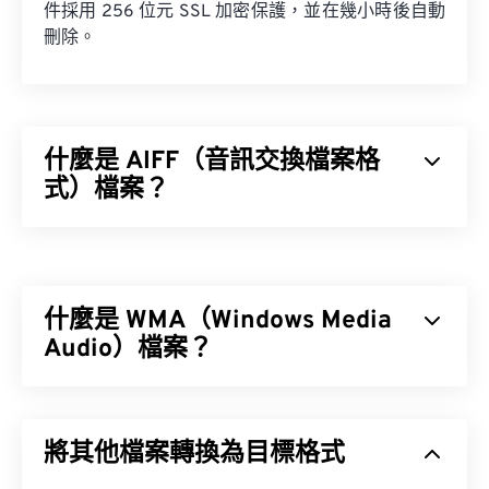
件採用 256 位元 SSL 加密保護，並在幾小時後自動
刪除。
什麼是 AIFF（音訊交換檔案格
式）檔案？
蘋果
開發了音訊交換檔案格式 (AIFF)，用於儲存高
品質的數位音訊（波形）資料。許多專業人士都在使
用它，尤其是蘋果平台的用戶。它是
無損
，這意味著
什麼是 WMA（Windows Media
不會損失原始音訊的品質或數據，但也意味著 AIFF
檔案會佔用更多空間。 AIFF 可以定位
Audio）檔案？
循環點數據
和
音符，這對音樂家來說非常有用。
微軟最初開發
Windows Media Audio (WMA)
檔案格式
是為了與 MP3 檔案格式競爭。 WMA 既是一種音訊
將其他檔案轉換為目標格式
編解碼器，也是一種音訊格式。自 1999 年誕生以
如何開啟 AIFF 檔案？
來，WMA 不斷發展，推出了多個更新版本：
WMA