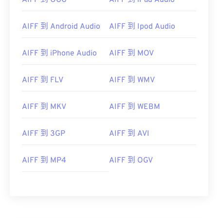
AIFF 到 OGG
AIFF 到 iPad Audio
AIFF 到 Android Audio
AIFF 到 Ipod Audio
00
00
00
00
00
00
00
00
AIFF 到 iPhone Audio
AIFF 到 MOV
00
00
00
00
00
00
00
00
AIFF 到 FLV
AIFF 到 WMV
01
01
01
01
01
01
01
01
AIFF 到 MKV
AIFF 到 WEBM
02
02
02
02
02
02
02
02
03
03
03
03
03
03
03
03
AIFF 到 3GP
AIFF 到 AVI
04
04
04
04
04
04
04
04
05
05
05
05
05
05
05
05
AIFF 到 MP4
AIFF 到 OGV
06
06
06
06
06
06
06
06
07
07
07
07
07
07
07
07
08
08
08
08
08
08
08
08