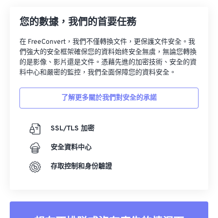
09
09
09
09
09
09
09
09
您的數據，我們的首要任務
10
10
10
10
10
10
10
10
11
11
11
11
11
11
11
11
在 FreeConvert，我們不僅轉換文件，更保護文件安全。我
們強大的安全框架確保您的資料始終安全無虞，無論您轉換
12
12
12
12
12
12
12
12
的是影像、影片還是文件。憑藉先進的加密技術、安全的資
料中心和嚴密的監控，我們全面保障您的資料安全。
13
13
13
13
13
13
13
13
14
14
14
14
14
14
14
14
了解更多關於我們對安全的承諾
15
15
15
15
15
15
15
15
16
16
16
16
16
16
16
16
SSL/TLS 加密
17
17
17
17
17
17
17
17
安全資料中心
18
18
18
18
18
18
18
18
存取控制和身份驗證
19
19
19
19
19
19
19
19
20
20
20
20
20
20
20
20
21
21
21
21
21
21
21
21