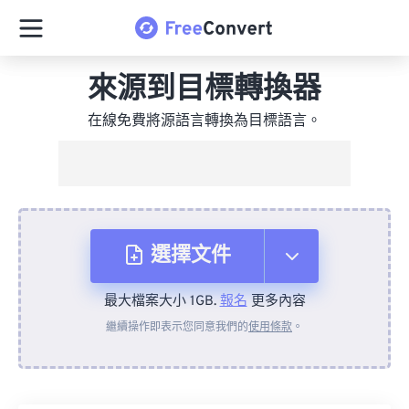
來源到目標轉換器
在線免費將源語言轉換為目標語言。
選擇文件
最大檔案大小 1GB.
報名
更多內容
來自裝置
繼續操作即表示您同意我們的
使用條款
。
來自 Dropbox