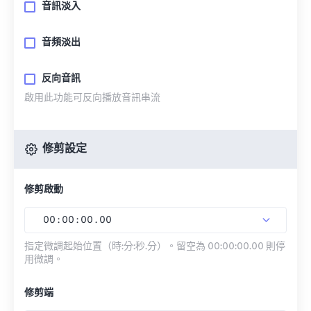
音訊淡入
音頻淡出
反向音訊
啟用此功能可反向播放音訊串流
修剪設定
修剪啟動
00
:
00
:
00
.
00
指定微調起始位置（時:分:秒.分）。留空為 00:00:00.00 則停
用微調。
修剪端