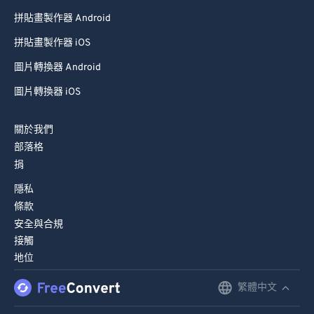
75
75
拼貼畫製作器 Android
76
76
拼貼畫製作器 iOS
77
77
圖片轉換器 Android
78
78
圖片轉換器 iOS
79
79
關於我們
80
80
部落格
81
81
捐
82
82
隱私
83
83
條款
安全與合規
84
84
接觸
85
85
地位
86
86
繁體中文
English
87
87