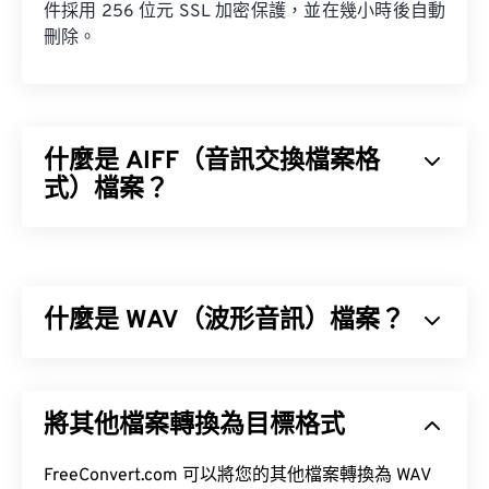
件採用 256 位元 SSL 加密保護，並在幾小時後自動
刪除。
什麼是 AIFF（音訊交換檔案格
式）檔案？
蘋果
開發了音訊交換檔案格式 (AIFF)，用於儲存高
品質的數位音訊（波形）資料。許多專業人士都在使
用它，尤其是蘋果平台的用戶。它是
無損
，這意味著
什麼是 WAV（波形音訊）檔案？
不會損失原始音訊的品質或數據，但也意味著 AIFF
檔案會佔用更多空間。 AIFF 可以定位
循環點數據
和
音符，這對音樂家來說非常有用。
波形音訊 (WAV) 是最受歡迎的無損音訊檔案數位音
訊格式。 WAV 是 IBM 和 Windows 對
資源交換檔案
將其他檔案轉換為目標格式
格式 (RIFF)
進行迭代的成果。 WAV 檔案比
M4A
和
MP3
檔案大得多，因此不太適合在便攜式播放器等
如何開啟 AIFF 檔案？
消費級設備上使用。
FreeConvert.com 可以將您的其他檔案轉換為 WAV