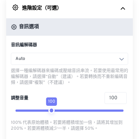
進階設定（可選）
來自 Google 雲端硬碟
音訊選項
來自 OneDrive
音訊編解碼器
來自網址
Auto
選擇一種編解碼器來編碼或壓縮音訊串流。若要使用最常用的
編解碼器，請選擇“自動”（建議）。若要轉換而不重新編碼音
頻，請選擇“複製”（不建議）。
調整音量
100
100% 代表原始體積。若要將體積增加一倍，請將其增加到
200%。若要將體積減少一半，請選擇 50%。