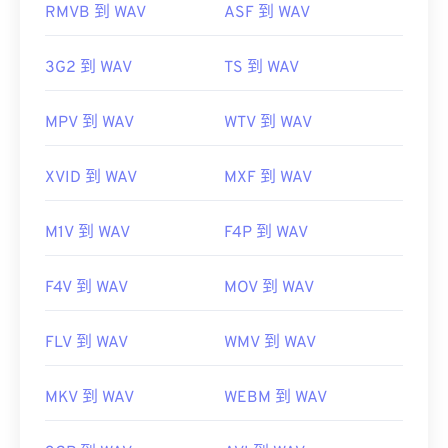
RMVB 到 WAV
ASF 到 WAV
https://en.wikipedia.org/wiki/WAV
https://www.techopedia.com/definition/12636/wavefor
3G2 到 WAV
TS 到 WAV
audio-wav
MPV 到 WAV
WTV 到 WAV
XVID 到 WAV
MXF 到 WAV
M1V 到 WAV
F4P 到 WAV
F4V 到 WAV
MOV 到 WAV
FLV 到 WAV
WMV 到 WAV
MKV 到 WAV
WEBM 到 WAV