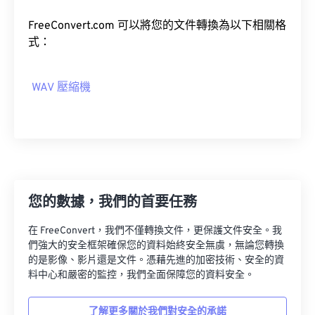
04
04
04
04
04
04
04
04
05
05
05
05
05
05
05
05
FreeConvert.com 可以將您的文件轉換為以下相關格
式：
06
06
06
06
06
06
06
06
07
07
07
07
07
07
07
07
WAV 壓縮機
08
08
08
08
08
08
08
08
09
09
09
09
09
09
09
09
10
10
10
10
10
10
10
10
11
11
11
11
11
11
11
11
12
12
12
12
12
12
12
12
您的數據，我們的首要任務
13
13
13
13
13
13
13
13
在 FreeConvert，我們不僅轉換文件，更保護文件安全。我
14
14
14
14
14
14
14
14
們強大的安全框架確保您的資料始終安全無虞，無論您轉換
的是影像、影片還是文件。憑藉先進的加密技術、安全的資
15
15
15
15
15
15
15
15
料中心和嚴密的監控，我們全面保障您的資料安全。
16
16
16
16
16
16
16
16
17
17
17
17
17
17
17
17
了解更多關於我們對安全的承諾