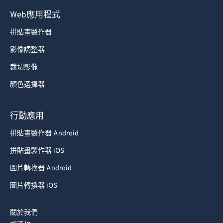
70
70
Web應用程式
71
71
拼貼畫製作器
72
72
影像調整器
73
73
裁切影像
74
74
顏色選擇器
75
75
76
76
行動應用
77
77
拼貼畫製作器 Android
78
78
拼貼畫製作器 iOS
79
79
圖片轉換器 Android
80
80
圖片轉換器 iOS
81
81
82
82
關於我們
83
83