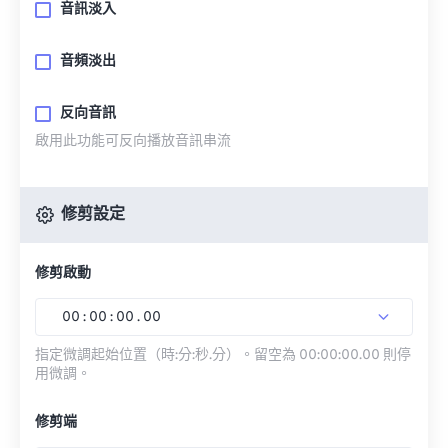
音訊淡入
音頻淡出
反向音訊
啟用此功能可反向播放音訊串流
修剪設定
修剪啟動
00
:
00
:
00
.
00
指定微調起始位置（時:分:秒.分）。留空為 00:00:00.00 則停
用微調。
修剪端