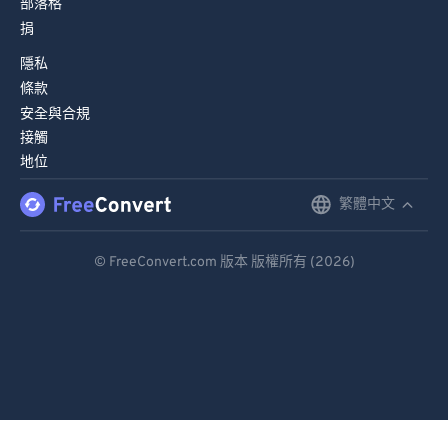
部落格
捐
84
84
隱私
85
85
條款
86
86
安全與合規
87
87
接觸
地位
88
88
89
89
繁體中文
English
90
90
Deutsch
© FreeConvert.com 版本 版權所有 (2026)
91
91
Español
92
92
Français
93
93
Português
94
94
95
95
Italiano
96
96