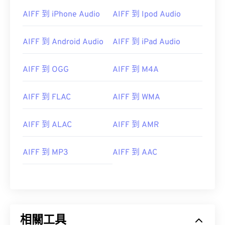
AIFF 到 iPhone Audio
AIFF 到 Ipod Audio
AIFF 到 Android Audio
AIFF 到 iPad Audio
AIFF 到 OGG
AIFF 到 M4A
AIFF 到 FLAC
AIFF 到 WMA
00
00
00
00
00
00
00
00
AIFF 到 ALAC
AIFF 到 AMR
AIFF 到 MP3
AIFF 到 AAC
00
00
00
00
00
00
00
00
01
01
01
01
01
01
01
01
02
02
02
02
02
02
02
02
03
03
03
03
03
03
03
03
相關工具