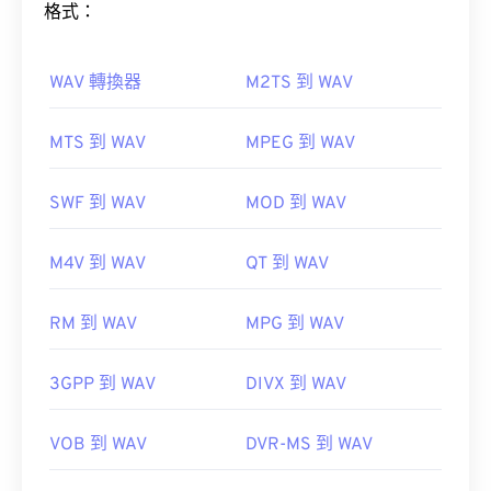
格式：
預設情況下，AIFF 檔案會在
Windows Media Player
或
iTunes
中開啟，具體取決於作業系統。
VLC 媒體播放
WAV 轉換器
M2TS 到 WAV
器
Audacity
Winamp
Android
如何開啟 WAV 檔案？
MTS 到 WAV
MPEG 到 WAV
開啟 WAV 檔案的預設播放器是
Windows Media
Player
。
SWF 到 WAV
MOD 到 WAV
iTunes
VLC 媒體播放器
WAV
開發者：
蘋果
M4V 到 WAV
QT 到 WAV
UltraMixer
首次發布：
1988
實用連結：
RM 到 WAV
MPG 到 WAV
Elmedia Player
https://en.wikipedia.org/wiki/Audio_Interchange_File_F
3GPP 到 WAV
DIVX 到 WAV
https://www.lifewire.com/aiff-aif-aifc-files-
開發者：
Microsoft
，
IBIB
2619569
VOB 到 WAV
DVR-MS 到 WAV
初始發布：
1991
實用連結：