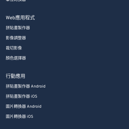
84
84
85
85
Web應用程式
86
86
拼貼畫製作器
87
87
影像調整器
88
88
裁切影像
89
89
顏色選擇器
90
90
91
91
行動應用
92
92
拼貼畫製作器 Android
93
93
拼貼畫製作器 iOS
94
94
圖片轉換器 Android
95
95
圖片轉換器 iOS
96
96