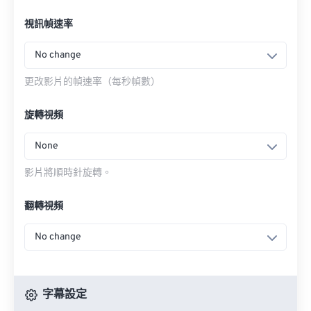
視訊幀速率
No change
更改影片的幀速率（每秒幀數）
旋轉視頻
None
影片將順時針旋轉。
翻轉視頻
No change
字幕設定