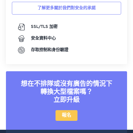
31
31
31
31
31
31
了解更多關於我們對安全的承諾
32
32
32
32
32
32
33
33
33
33
33
33
SSL/TLS 加密
34
34
34
34
34
34
安全資料中心
35
35
35
35
35
35
存取控制和身份驗證
36
36
36
36
36
36
37
37
37
37
37
37
38
38
38
38
38
38
想在不排隊或沒有廣告的情況下
39
39
39
39
39
39
轉換大型檔案嗎？
40
40
40
40
40
40
立即升級
41
41
41
41
41
41
42
42
42
42
42
42
報名
43
43
43
43
43
43