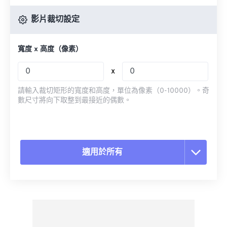
影片裁切設定
寬度 x 高度（像素）
x
請輸入裁切矩形的寬度和高度，單位為像素（0-10000）。奇
數尺寸將向下取整到最接近的偶數。
適用於所有
重置所有選項
應用預設
另存為預設