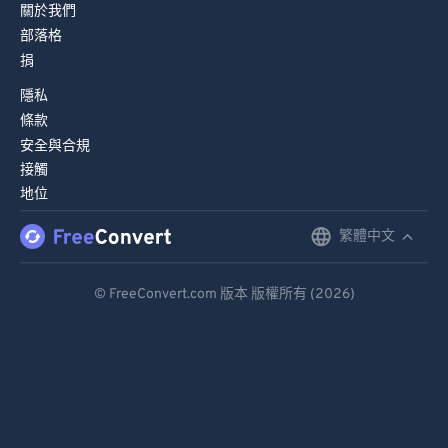
關於我們
97
97
部落格
98
98
捐
99
99
隱私
條款
安全與合規
接觸
地位
繁體中文
English
Deutsch
© FreeConvert.com 版本 版權所有 (2026)
Español
Français
Português
Italiano