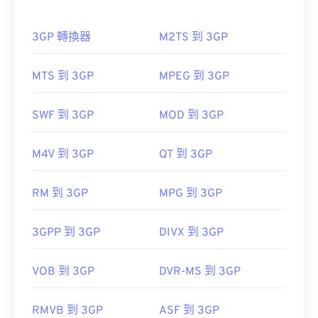
3GP 轉換器
M2TS 到 3GP
如何開啟 3GP 檔案？
MTS 到 3GP
MPEG 到 3GP
開啟 3GP 檔案的最佳應用程式是 Apple 的
QuickTime
。雖然 3GP 是為行動裝置設計的，但這
SWF 到 3GP
MOD 到 3GP
種檔案格式在大多數作業系統上都可以輕鬆打開，包
括 Linux、Mac 和 Windows。
M4V 到 3GP
QT 到 3GP
3GP 是一種靈活的檔案格式，支援透過 3GPP
RM 到 3GP
MPG 到 3GP
Timed Text
新增字幕。它不支援互動式選單，但相
容於提供此類支援的免費第三方工具。
3GPP 到 3GP
DIVX 到 3GP
AutoGK
將
VOB 到 3GP
DVR-MS 到 3GP
由以下機構開發：
第三代合作夥伴計畫 (3GPP)
RMVB 到 3GP
ASF 到 3GP