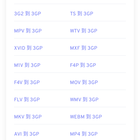
初始版本：
1997
3G2 到 3GP
TS 到 3GP
實用連結：
https://en.wikipedia.org/wiki/3GP_and_3G2
MPV 到 3GP
WTV 到 3GP
https://www.3gpp.org/
XVID 到 3GP
MXF 到 3GP
M1V 到 3GP
F4P 到 3GP
F4V 到 3GP
MOV 到 3GP
FLV 到 3GP
WMV 到 3GP
MKV 到 3GP
WEBM 到 3GP
AVI 到 3GP
MP4 到 3GP