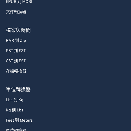
EPUB 到 MOBI
71
71
文件轉換器
72
72
73
73
檔案與時間
74
74
RAR 到 Zip
75
75
PST 到 EST
76
76
CST 到 EST
77
77
存檔轉換器
78
78
79
79
單位轉換器
80
80
Lbs 到 Kg
81
81
Kg 到 Lbs
82
82
Feet 到 Meters
83
83
單位轉換器