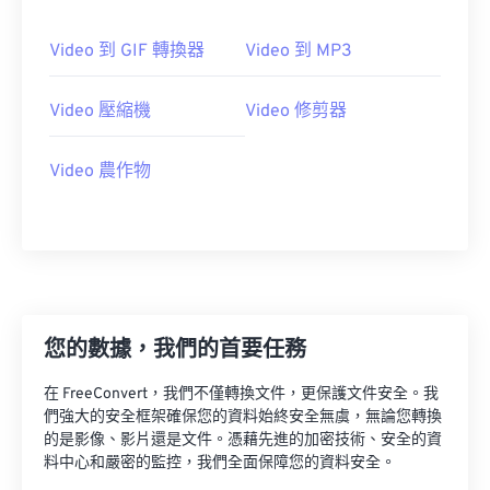
18
18
18
18
18
18
18
18
Video 到 GIF 轉換器
Video 到 MP3
19
19
19
19
19
19
19
19
20
20
20
20
20
20
20
20
Video 壓縮機
Video 修剪器
21
21
21
21
21
21
21
21
22
22
22
22
22
22
22
22
Video 農作物
23
23
23
23
23
23
23
23
24
24
24
24
24
24
25
25
25
25
25
25
26
26
26
26
26
26
您的數據，我們的首要任務
27
27
27
27
27
27
28
28
28
28
28
28
在 FreeConvert，我們不僅轉換文件，更保護文件安全。我
們強大的安全框架確保您的資料始終安全無虞，無論您轉換
29
29
29
29
29
29
的是影像、影片還是文件。憑藉先進的加密技術、安全的資
30
30
30
30
30
30
料中心和嚴密的監控，我們全面保障您的資料安全。