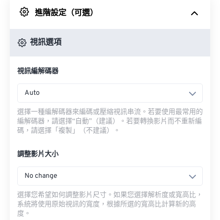
進階設定（可選）
來自 Google 雲端硬碟
視訊選項
來自 OneDrive
視訊編解碼器
來自網址
Auto
選擇一種編解碼器來編碼或壓縮視訊串流。若要使用最常用的
編解碼器，請選擇“自動”（建議）。若要轉換影片而不重新編
碼，請選擇「複製」（不建議）。
調整影片大小
No change
選擇您希望如何調整影片尺寸。如果您選擇解析度或寬高比，
系統將使用原始視訊的寬度，根據所選的寬高比計算新的高
度。