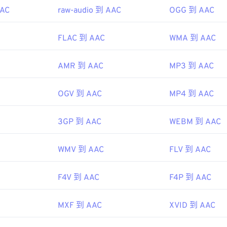
AAC
raw-audio 到 AAC
OGG 到 AAC
48
48
48
45
45
45
49
49
49
46
46
46
FLAC 到 AAC
WMA 到 AAC
50
50
50
47
47
47
51
51
51
AMR 到 AAC
MP3 到 AAC
48
48
48
52
52
52
49
49
49
OGV 到 AAC
MP4 到 AAC
53
53
53
50
50
50
54
54
54
51
51
51
3GP 到 AAC
WEBM 到 AAC
55
55
55
52
52
52
WMV 到 AAC
FLV 到 AAC
56
56
56
53
53
53
57
57
57
54
54
54
F4V 到 AAC
F4P 到 AAC
58
58
58
55
55
55
59
59
59
56
56
56
MXF 到 AAC
XVID 到 AAC
60
57
57
57