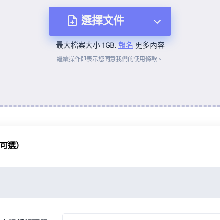
選擇文件
最大檔案大小 1GB.
報名
更多內容
來自裝置
繼續操作即表示您同意我們的
使用條款
。
來自 Dropbox
來自 Google 雲端硬碟
（可選）
來自 OneDrive
來自網址