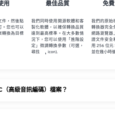
21
21
21
21
18
18
18
18
使用
最佳品質
免費
22
22
22
22
19
19
19
19
23
23
23
23
20
20
20
20
文件，然後點
我們同時使用開源軟體和客
我們的原始
24
24
24
可。您也可以
製化軟體，以確保轉換品質
轉換器完全
21
21
21
21
案轉換為目標
達到最高標準。在大多數情
網路瀏覽器
25
25
25
22
22
22
22
況下，您可以使用「進階設
證文件安全
26
26
26
定」微調轉換參數（可選，
23
23
23
23
用 256 位元
並在幾小時
尋找
icon).
27
27
27
24
24
24
28
28
28
25
25
25
29
29
29
26
26
26
30
30
30
27
27
27
31
31
31
AC（高級音訊編碼）檔案？
28
28
28
32
32
32
29
29
29
(AAC) 是一種數位音訊檔案格式，它透過有損壓縮來減少檔案大
33
33
33
30
30
30
廣播和網路串流媒體。它是 iOS、YouTube、任天堂和 PlaySt
34
34
34