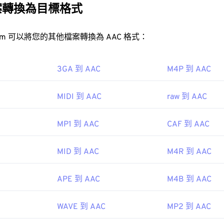
31
31
31
案轉換為目標格式
35
35
35
32
32
32
36
36
36
33
33
33
FreeConvert.com 可以將您的其他檔案轉換為 AAC 格式：
37
37
37
34
34
34
38
38
38
35
35
35
3GA 到 AAC
M4P 到 AAC
39
39
39
36
36
36
AC 文件通常用作視頻遊戲的音頻文件，因此它們可以在大多數流
MIDI 到 AAC
raw 到 AAC
40
40
40
ndo 3DS
和
Playstation 4
37
37
37
41
41
41
38
38
38
MP1 到 AAC
CAF 到 AAC
42
42
42
O/IEC MPEG 音訊委員會
39
39
39
43
43
43
MID 到 AAC
M4R 到 AAC
7
40
40
40
44
44
44
41
41
41
APE 到 AAC
M4B 到 AAC
45
45
45
ipedia.org/wiki/Advanced_Audio_Coding
42
42
42
46
46
46
so.org/standard/43345.html?browse=tc
43
43
43
WAVE 到 AAC
MP2 到 AAC
47
47
47
44
44
44