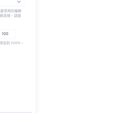
用最常用的編解
編碼音頻，請選
加到 200%。