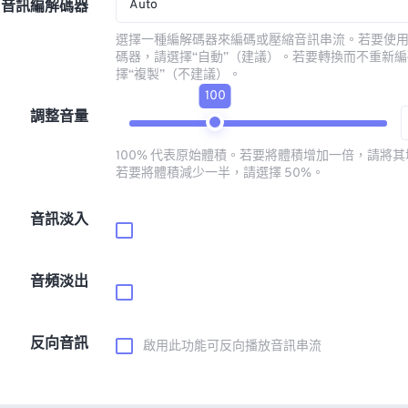
Auto
音訊編解碼器
選擇一種編解碼器來編碼或壓縮音訊串流。若要使
碼器，請選擇“自動”（建議）。若要轉換而不重新
擇“複製”（不建議）。
100
調整音量
100% 代表原始體積。若要將體積增加一倍，請將其增
若要將體積減少一半，請選擇 50%。
音訊淡入
音頻淡出
反向音訊
啟用此功能可反向播放音訊串流