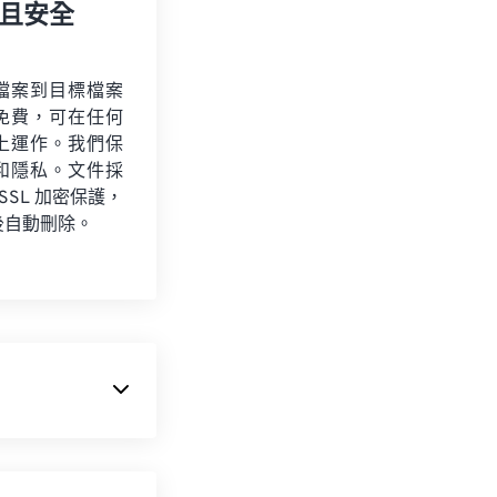
且安全
檔案到目標檔案
免費，可在任何
上運作。我們保
和隱私。文件採
 SSL 加密保護，
後自動刪除。
小。其主要用途
ation 的標準