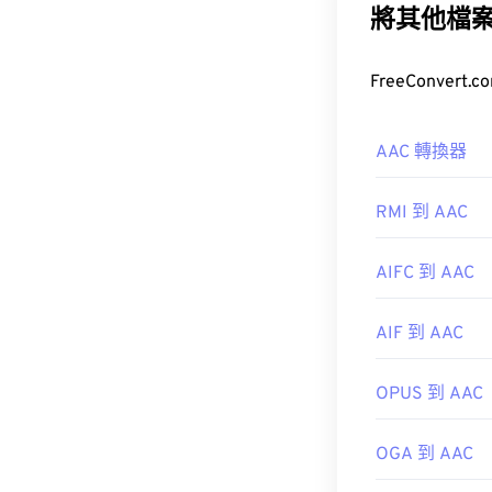
音訊格式。
將其他檔
AAC 轉換器
此外，由於 A
RMI 到 AAC
開，例如
Ninte
AIFC 到 AAC
開發機構：
IS
AIF 到 AAC
首次發布：
199
實用連結：
OPUS 到 AAC
https://en.wik
https://www.i
OGA 到 AAC