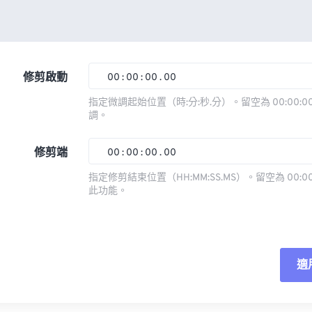
修剪啟動
00
:
00
:
00
.
00
指定微調起始位置（時:分:秒.分）。留空為 00:00:00
調。
00
00
00
00
01
01
01
01
修剪端
00
:
00
:
00
.
00
02
02
02
02
指定修剪結束位置（HH:MM:SS.MS）。留空為 00:00
此功能。
03
03
03
03
00
00
00
00
04
04
04
04
01
01
01
01
05
05
05
05
02
02
02
02
適
06
06
06
06
03
03
03
03
07
07
07
07
04
04
04
04
重