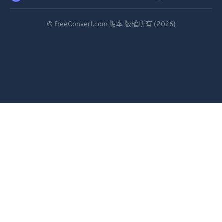
Deutsch
© FreeConvert.com 版本 版權所有 (2026)
Español
Français
Português
Italiano
Dutch
日本語
简体中文
繁體中文
한국어
Svenska