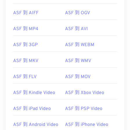
ASF 到 AIFF
ASF 到 OGV
00
00
00
00
00
00
00
00
ASF 到 MP4
ASF 到 AVI
00
00
00
00
00
00
00
00
ASF 到 3GP
ASF 到 WEBM
01
01
01
01
01
01
01
01
ASF 到 MKV
ASF 到 WMV
02
02
02
02
02
02
02
02
03
03
03
03
03
03
03
03
ASF 到 FLV
ASF 到 MOV
04
04
04
04
04
04
04
04
05
05
05
05
05
05
05
05
ASF 到 Kindle Video
ASF 到 Xbox Video
06
06
06
06
06
06
06
06
ASF 到 iPad Video
ASF 到 PSP Video
07
07
07
07
07
07
07
07
08
08
08
08
08
08
08
08
ASF 到 Android Video
ASF 到 iPhone Video