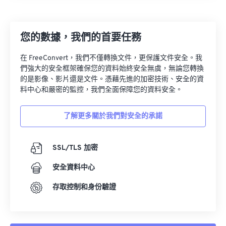
23
23
23
23
23
23
23
23
24
24
24
24
24
24
您的數據，我們的首要任務
25
25
25
25
25
25
在 FreeConvert，我們不僅轉換文件，更保護文件安全。我
26
26
26
26
26
26
們強大的安全框架確保您的資料始終安全無虞，無論您轉換
的是影像、影片還是文件。憑藉先進的加密技術、安全的資
27
27
27
27
27
27
料中心和嚴密的監控，我們全面保障您的資料安全。
28
28
28
28
28
28
了解更多關於我們對安全的承諾
29
29
29
29
29
29
30
30
30
30
30
30
SSL/TLS 加密
31
31
31
31
31
31
安全資料中心
32
32
32
32
32
32
33
33
33
33
33
33
存取控制和身份驗證
34
34
34
34
34
34
35
35
35
35
35
35