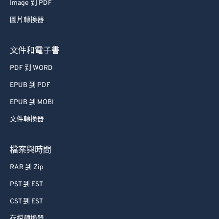
Image 到 PDF
62
62
圖片轉換器
63
63
64
64
文件和電子書
65
65
PDF 到 WORD
66
66
EPUB 到 PDF
67
67
EPUB 到 MOBI
68
68
文件轉換器
69
69
70
70
檔案與時間
71
71
RAR 到 Zip
72
72
PST 到 EST
73
73
CST 到 EST
74
74
存檔轉換器