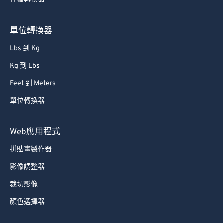
75
75
76
76
單位轉換器
77
77
Lbs 到 Kg
78
78
Kg 到 Lbs
79
79
Feet 到 Meters
80
80
單位轉換器
81
81
82
82
Web應用程式
83
83
拼貼畫製作器
84
84
影像調整器
85
85
裁切影像
86
86
顏色選擇器
87
87
88
88