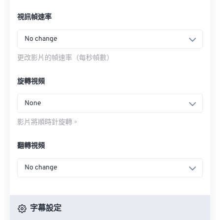
視訊幀速率
No change
更改影片的幀速率（每秒幀數）
旋轉視頻
None
影片將順時針旋轉。
翻轉視頻
No change
字幕設定