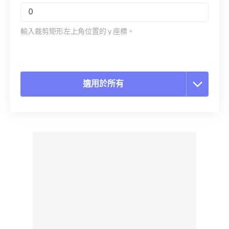
輸入裁剪矩形左上角位置的 y 座標。
適用於所有
重置所有選項
應用預設
另存為預設