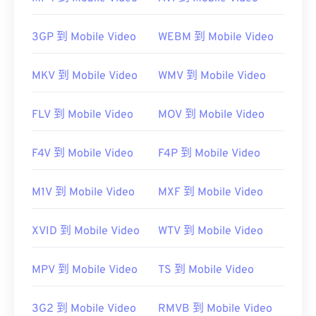
VLC 媒體播放器
WMA
WMV
3GP 到 Mobile Video
WEBM 到 Mobile Video
MKV 到 Mobile Video
WMV 到 Mobile Video
開發者：
Microsoft
初始發布：
FLV 到 Mobile Video
1995
MOV 到 Mobile Video
實用連結：
F4V 到 Mobile Video
F4P 到 Mobile Video
https://en.wikipedia.org/wiki/Advanced_Systems_Form
https://docs.microsoft.com/en-
M1V 到 Mobile Video
MXF 到 Mobile Video
us/windows/desktop/wmformat/overview-of-the-
asf-pformat
XVID 到 Mobile Video
WTV 到 Mobile Video
MPV 到 Mobile Video
TS 到 Mobile Video
3G2 到 Mobile Video
RMVB 到 Mobile Video