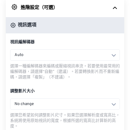
進階設定（可選）
來自 Google 雲端硬碟
視訊選項
來自 OneDrive
視訊編解碼器
來自網址
Auto
選擇一種編解碼器來編碼或壓縮視訊串流。若要使用最常用的
編解碼器，請選擇“自動”（建議）。若要轉換影片而不重新編
碼，請選擇「複製」（不建議）。
調整影片大小
No change
選擇您希望如何調整影片尺寸。如果您選擇解析度或寬高比，
系統將使用原始視訊的寬度，根據所選的寬高比計算新的高
度。