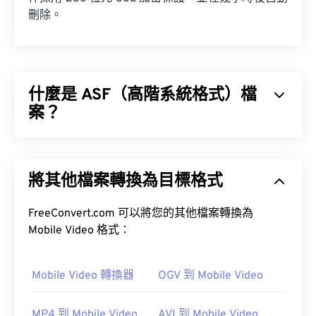
刪除。
什麼是 ASF（高階系統格式）檔
案？
高級系統格式 (ASF) 是微軟的
專有
產品，用於儲存
Windows 多媒體內容。微軟將其設計為串流媒體格
將其他檔案轉換為目標格式
式，並使其獨立於系統和協定。它支援章節、字幕、
元數據標籤、串流媒體播放器和硬體播放器，但不支
援選單。
FreeConvert.com 可以將您的其他檔案轉換為
Mobile Video 格式：
如何開啟 ASF 檔案？
Mobile Video 轉換器
OGV 到 Mobile Video
最好用
Windows Media Player
開啟 ASF 檔案。
MP4 到 Mobile Video
AVI 到 Mobile Video