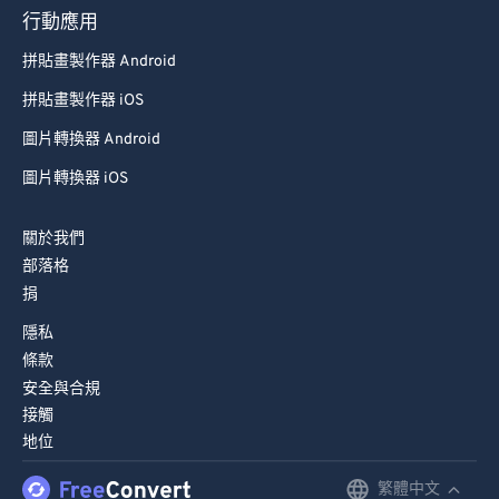
行動應用
89
89
拼貼畫製作器 Android
90
90
拼貼畫製作器 iOS
91
91
圖片轉換器 Android
92
92
圖片轉換器 iOS
93
93
94
94
關於我們
95
95
部落格
捐
96
96
隱私
97
97
條款
98
98
安全與合規
99
99
接觸
地位
繁體中文
English