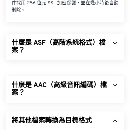
件採用 256 位元 SSL 加密保護，並在幾小時後自動
刪除。
什麼是 ASF（高階系統格式）檔
案？
高級系統格式 (ASF) 是微軟的
專有
產品，用於儲存
Windows 多媒體內容。微軟將其設計為串流媒體格
式，並使其獨立於系統和協定。它支援章節、字幕、
什麼是 AAC（高級音訊編碼）檔
元數據標籤、串流媒體播放器和硬體播放器，但不支
援選單。
案？
進階音訊編碼 (AAC) 是一種數位音訊檔案格式，它
透過有損壓縮來減少檔案大小。其主要用途包括數位
如何開啟 ASF 檔案？
將其他檔案轉換為目標格式
電視、數位廣播和網路串流媒體。它是 iOS、
YouTube、任天堂和 PlayStation 的標準音訊格式。
最好用
Windows Media Player
開啟 ASF 檔案。