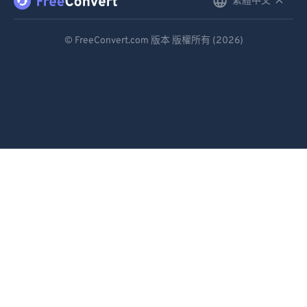
繁體中文
English
92
92
Deutsch
93
93
© FreeConvert.com 版本 版權所有 (2026)
94
94
Español
95
95
Français
96
96
Português
97
97
Italiano
98
98
Dutch
99
99
日本語
简体中文
繁體中文
한국어