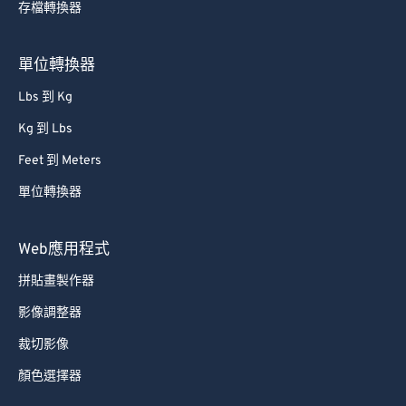
存檔轉換器
66
66
67
67
單位轉換器
68
68
Lbs 到 Kg
69
69
Kg 到 Lbs
70
70
Feet 到 Meters
71
71
單位轉換器
72
72
73
73
Web應用程式
74
74
拼貼畫製作器
75
75
影像調整器
76
76
裁切影像
77
77
顏色選擇器
78
78