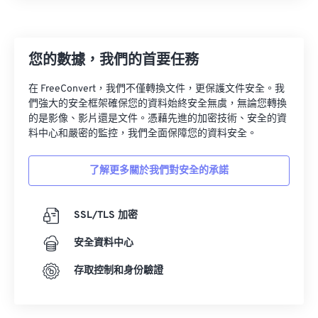
13
13
13
13
13
13
13
13
14
14
14
14
14
14
14
14
您的數據，我們的首要任務
15
15
15
15
15
15
15
15
16
16
16
16
16
16
16
16
在 FreeConvert，我們不僅轉換文件，更保護文件安全。我
們強大的安全框架確保您的資料始終安全無虞，無論您轉換
17
17
17
17
17
17
17
17
的是影像、影片還是文件。憑藉先進的加密技術、安全的資
18
18
18
18
18
18
18
18
料中心和嚴密的監控，我們全面保障您的資料安全。
19
19
19
19
19
19
19
19
了解更多關於我們對安全的承諾
20
20
20
20
20
20
20
20
21
21
21
21
21
21
21
21
SSL/TLS 加密
22
22
22
22
22
22
22
22
安全資料中心
23
23
23
23
23
23
23
23
存取控制和身份驗證
24
24
24
24
24
24
25
25
25
25
25
25