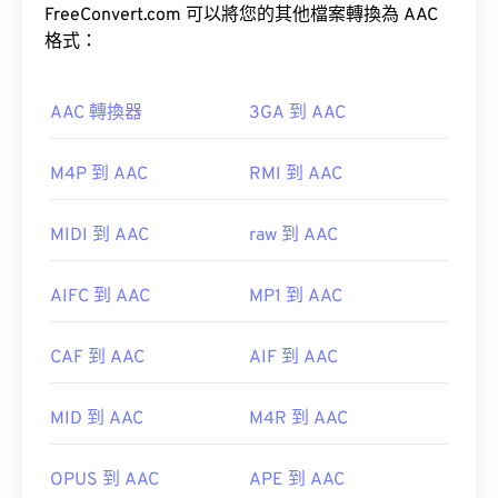
FreeConvert.com 可以將您的其他檔案轉換為 AAC
VLC 媒體播放器
格式：
WMA
WMV
AAC 轉換器
3GA 到 AAC
開發者：
Microsoft
M4P 到 AAC
RMI 到 AAC
初始發布：
1995
實用連結：
此外，由於 AAC 文件通常用作視頻遊戲的音頻文
MIDI 到 AAC
raw 到 AAC
件，因此它們可以在大多數流行的遊戲機上打開，例
https://en.wikipedia.org/wiki/Advanced_Systems_Form
如
Nintendo 3DS
和
Playstation 4
AIFC 到 AAC
MP1 到 AAC
https://docs.microsoft.com/en-
us/windows/desktop/wmformat/overview-of-the-
CAF 到 AAC
AIF 到 AAC
asf-pformat
開發機構：
ISO/IEC MPEG 音訊委員會
首次發布：
1997
MID 到 AAC
M4R 到 AAC
實用連結：
https://en.wikipedia.org/wiki/Advanced_Audio_Coding
OPUS 到 AAC
APE 到 AAC