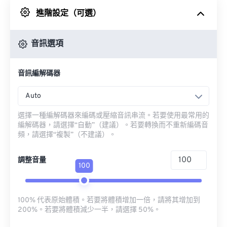
進階設定（可選）
來自 Google 雲端硬碟
音訊選項
來自 OneDrive
音訊編解碼器
來自網址
Auto
選擇一種編解碼器來編碼或壓縮音訊串流。若要使用最常用的
編解碼器，請選擇“自動”（建議）。若要轉換而不重新編碼音
頻，請選擇“複製”（不建議）。
調整音量
100
100% 代表原始體積。若要將體積增加一倍，請將其增加到
200%。若要將體積減少一半，請選擇 50%。