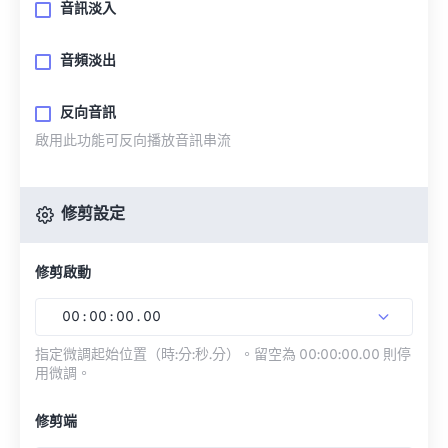
音訊淡入
音頻淡出
反向音訊
啟用此功能可反向播放音訊串流
修剪設定
修剪啟動
00
:
00
:
00
.
00
指定微調起始位置（時:分:秒.分）。留空為 00:00:00.00 則停
用微調。
修剪端