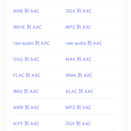
https://www.iso.org/standard/43345.html?
M4B 到 AAC
OGA 到 AAC
browse=tc
WAVE 到 AAC
MP2 到 AAC
raw-audio 到 AAC
raw-audio 到 AAC
OGG 到 AAC
M4A 到 AAC
FLAC 到 AAC
WMA 到 AAC
WAV 到 AAC
ALAC 到 AAC
AMR 到 AAC
MP3 到 AAC
AIFF 到 AAC
OGV 到 AAC