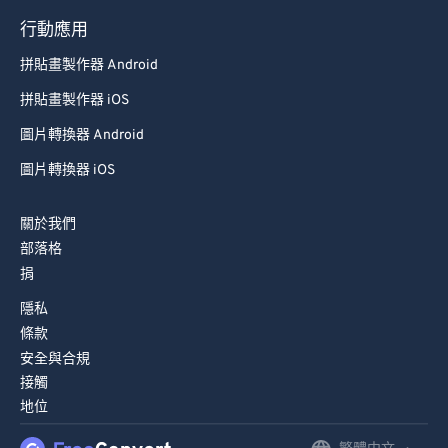
79
79
行動應用
80
80
拼貼畫製作器 Android
81
81
拼貼畫製作器 iOS
82
82
圖片轉換器 Android
83
83
圖片轉換器 iOS
84
84
85
85
關於我們
部落格
86
86
捐
87
87
隱私
88
88
條款
89
89
安全與合規
接觸
90
90
地位
91
91