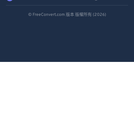
Deutsch
© FreeConvert.com 版本 版權所有 (2026)
Español
Français
Português
Italiano
Dutch
日本語
简体中文
繁體中文
한국어
Svenska