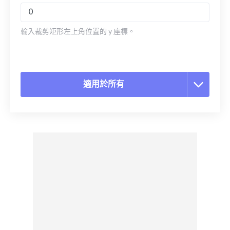
輸入裁剪矩形左上角位置的 y 座標。
適用於所有
重置所有選項
應用預設
另存為預設