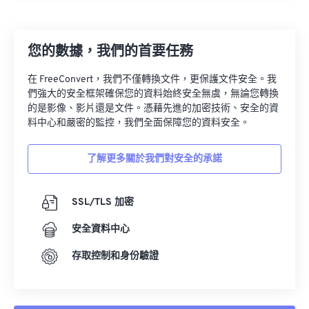
23
23
23
23
23
23
23
23
24
24
24
24
24
24
您的數據，我們的首要任務
25
25
25
25
25
25
在 FreeConvert，我們不僅轉換文件，更保護文件安全。我
26
26
26
26
26
26
們強大的安全框架確保您的資料始終安全無虞，無論您轉換
的是影像、影片還是文件。憑藉先進的加密技術、安全的資
27
27
27
27
27
27
料中心和嚴密的監控，我們全面保障您的資料安全。
28
28
28
28
28
28
了解更多關於我們對安全的承諾
29
29
29
29
29
29
30
30
30
30
30
30
SSL/TLS 加密
31
31
31
31
31
31
安全資料中心
32
32
32
32
32
32
33
33
33
33
33
33
存取控制和身份驗證
34
34
34
34
34
34
35
35
35
35
35
35