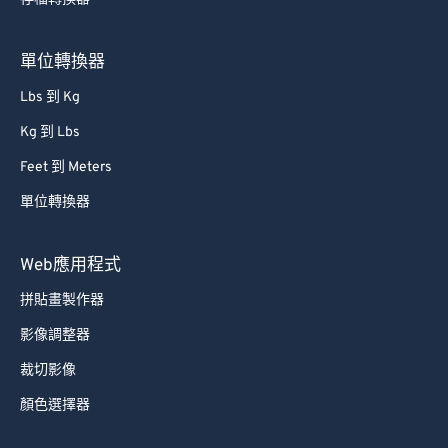
75
75
76
76
單位轉換器
77
77
Lbs 到 Kg
78
78
Kg 到 Lbs
79
79
Feet 到 Meters
80
80
單位轉換器
81
81
82
82
Web應用程式
83
83
拼貼畫製作器
84
84
影像調整器
85
85
裁切影像
86
86
顏色選擇器
87
87
88
88