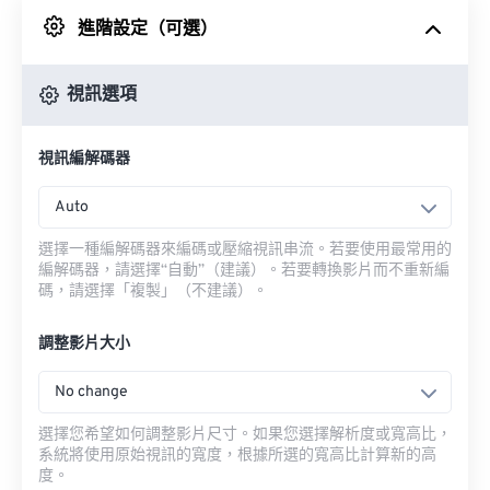
進階設定（可選）
來自 Google 雲端硬碟
視訊選項
來自 OneDrive
視訊編解碼器
來自網址
Auto
選擇一種編解碼器來編碼或壓縮視訊串流。若要使用最常用的
編解碼器，請選擇“自動”（建議）。若要轉換影片而不重新編
碼，請選擇「複製」（不建議）。
調整影片大小
No change
選擇您希望如何調整影片尺寸。如果您選擇解析度或寬高比，
系統將使用原始視訊的寬度，根據所選的寬高比計算新的高
度。