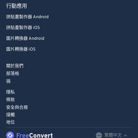
行動應用
89
89
拼貼畫製作器 Android
90
90
拼貼畫製作器 iOS
91
91
圖片轉換器 Android
92
92
圖片轉換器 iOS
93
93
94
94
關於我們
95
95
部落格
捐
96
96
隱私
97
97
條款
98
98
安全與合規
99
99
接觸
地位
繁體中文
English