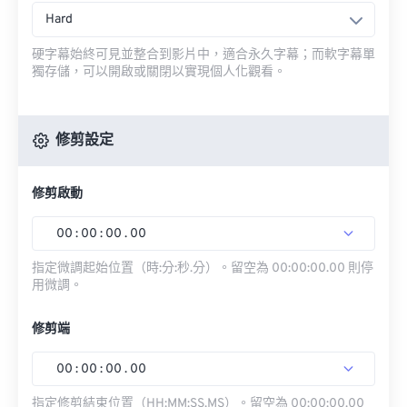
Hard
硬字幕始終可見並整合到影片中，適合永久字幕；而軟字幕單
獨存儲，可以開啟或關閉以實現個人化觀看。
修剪設定
修剪啟動
00
:
00
:
00
.
00
指定微調起始位置（時:分:秒.分）。留空為 00:00:00.00 則停
用微調。
修剪端
00
:
00
:
00
.
00
指定修剪結束位置（HH:MM:SS.MS）。留空為 00:00:00.00