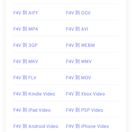
F4V 到 AIFF
F4V 到 OGV
00
00
00
00
00
00
00
00
F4V 到 MP4
F4V 到 AVI
00
00
00
00
00
00
00
00
F4V 到 3GP
F4V 到 WEBM
01
01
01
01
01
01
01
01
F4V 到 MKV
F4V 到 WMV
02
02
02
02
02
02
02
02
03
03
03
03
03
03
03
03
F4V 到 FLV
F4V 到 MOV
04
04
04
04
04
04
04
04
05
05
05
05
05
05
05
05
F4V 到 Kindle Video
F4V 到 Xbox Video
06
06
06
06
06
06
06
06
F4V 到 iPad Video
F4V 到 PSP Video
07
07
07
07
07
07
07
07
08
08
08
08
08
08
08
08
F4V 到 Android Video
F4V 到 iPhone Video