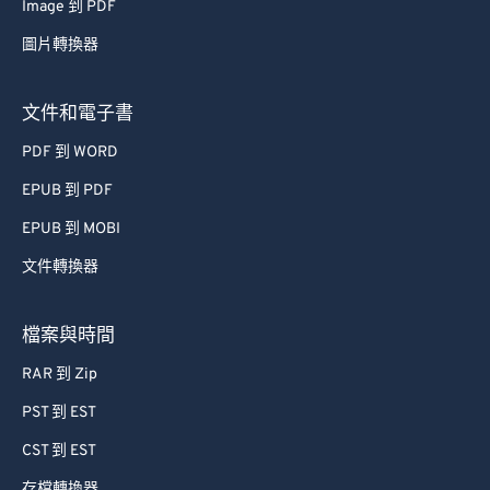
Image 到 PDF
62
62
圖片轉換器
63
63
64
64
文件和電子書
65
65
PDF 到 WORD
66
66
EPUB 到 PDF
67
67
EPUB 到 MOBI
68
68
文件轉換器
69
69
70
70
檔案與時間
71
71
RAR 到 Zip
72
72
PST 到 EST
73
73
CST 到 EST
74
74
存檔轉換器