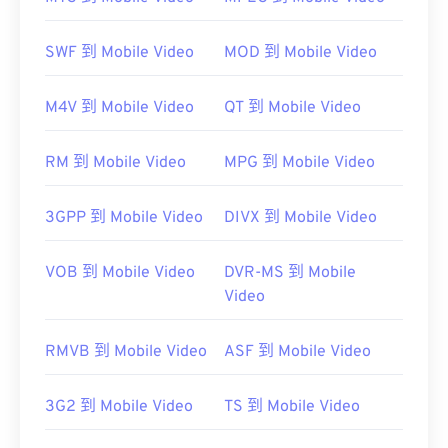
在大多數平台上，F4V 檔案預設使用
Adobe Flash
Player
開啟。在 Microsoft Windows 作業系統上，
SWF 到 Mobile Video
MOD 到 Mobile Video
Adobe AIR
可能是預設播放器。
M4V 到 Mobile Video
QT 到 Mobile Video
RM 到 Mobile Video
MPG 到 Mobile Video
請注意，Apple iOS 裝置不支援 Adobe Flash Player
外掛程式。
3GPP 到 Mobile Video
DIVX 到 Mobile Video
Puffin Web Browser
VOB 到 Mobile Video
DVR-MS 到 Mobile
Video
開發者：
Adobe
RMVB 到 Mobile Video
ASF 到 Mobile Video
初始發布：
2007
實用連結：
3G2 到 Mobile Video
TS 到 Mobile Video
https://en.wikipedia.org/wiki/Flash_Video