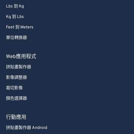
72
72
Lbs 到 Kg
73
73
Kg 到 Lbs
74
74
Feet 到 Meters
75
75
單位轉換器
76
76
77
77
Web應用程式
78
78
拼貼畫製作器
79
79
影像調整器
80
80
裁切影像
81
81
顏色選擇器
82
82
83
83
行動應用
84
84
拼貼畫製作器 Android