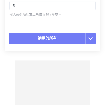
輸入裁剪矩形左上角位置的 y 座標。
適用於所有
重置所有選項
應用預設
另存為預設