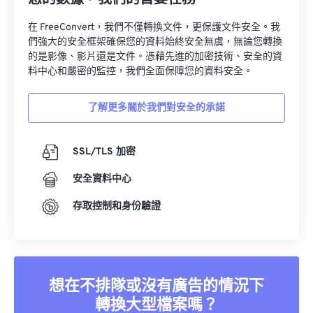
您的數據，我們的首要任務
19
19
19
19
19
19
19
19
20
20
20
20
20
20
20
20
在 FreeConvert，我們不僅轉換文件，更保護文件安全。我
們強大的安全框架確保您的資料始終安全無虞，無論您轉換
21
21
21
21
21
21
21
21
的是影像、影片還是文件。憑藉先進的加密技術、安全的資
料中心和嚴密的監控，我們全面保障您的資料安全。
22
22
22
22
22
22
22
22
23
23
23
23
23
23
23
23
了解更多關於我們對安全的承諾
24
24
24
24
24
24
25
25
25
25
25
25
SSL/TLS 加密
26
26
26
26
26
26
安全資料中心
27
27
27
27
27
27
存取控制和身份驗證
28
28
28
28
28
28
29
29
29
29
29
29
30
30
30
30
30
30
想在不排隊或沒有廣告的情況下
31
31
31
31
31
31
轉換大型檔案嗎？
32
32
32
32
32
32