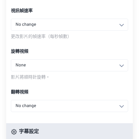
視訊幀速率
No change
更改影片的幀速率（每秒幀數）
旋轉視頻
None
影片將順時針旋轉。
翻轉視頻
No change
字幕設定