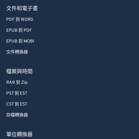
59
59
59
59
59
59
文件和電子書
60
60
PDF 到 WORD
61
61
EPUB 到 PDF
62
62
EPUB 到 MOBI
63
63
文件轉換器
64
64
65
65
檔案與時間
66
66
RAR 到 Zip
67
67
PST 到 EST
68
68
CST 到 EST
69
69
存檔轉換器
70
70
71
71
單位轉換器