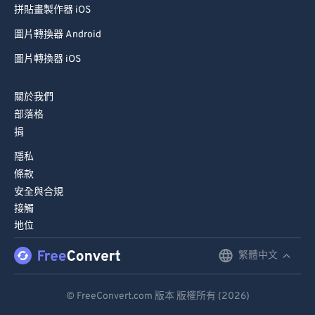
85
85
拼貼畫製作器 iOS
86
86
圖片轉換器 Android
87
87
圖片轉換器 iOS
88
88
關於我們
89
89
部落格
90
90
捐
91
91
隱私
92
92
條款
安全與合規
93
93
接觸
94
94
地位
95
95
繁體中文
English
96
96
Deutsch
97
97
© FreeConvert.com 版本 版權所有 (2026)
Español