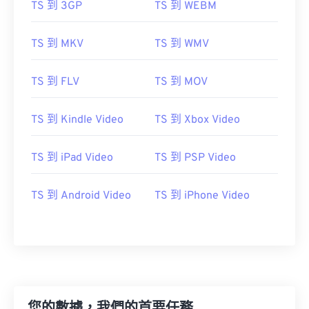
TS 到 3GP
TS 到 WEBM
06
06
06
06
06
06
06
06
07
07
07
07
07
07
07
07
TS 到 MKV
TS 到 WMV
08
08
08
08
08
08
08
08
09
09
09
09
09
09
09
09
TS 到 FLV
TS 到 MOV
10
10
10
10
10
10
10
10
TS 到 Kindle Video
TS 到 Xbox Video
11
11
11
11
11
11
11
11
12
12
12
12
12
12
12
12
TS 到 iPad Video
TS 到 PSP Video
13
13
13
13
13
13
13
13
14
14
14
14
14
14
14
14
TS 到 Android Video
TS 到 iPhone Video
15
15
15
15
15
15
15
15
16
16
16
16
16
16
16
16
17
17
17
17
17
17
17
17
18
18
18
18
18
18
18
18