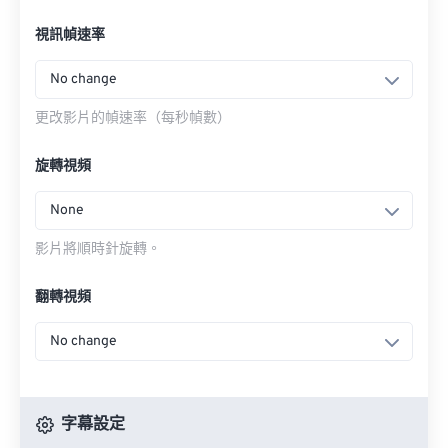
視訊幀速率
No change
更改影片的幀速率（每秒幀數）
旋轉視頻
None
影片將順時針旋轉。
翻轉視頻
No change
字幕設定