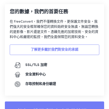
23
23
23
23
23
23
23
23
24
24
24
24
24
24
您的數據，我們的首要任務
25
25
25
25
25
25
在 FreeConvert，我們不僅轉換文件，更保護文件安全。我
們強大的安全框架確保您的資料始終安全無虞，無論您轉換
26
26
26
26
26
26
的是影像、影片還是文件。憑藉先進的加密技術、安全的資
27
27
27
27
27
27
料中心和嚴密的監控，我們全面保障您的資料安全。
28
28
28
28
28
28
了解更多關於我們對安全的承諾
29
29
29
29
29
29
30
30
30
30
30
30
SSL/TLS 加密
31
31
31
31
31
31
安全資料中心
32
32
32
32
32
32
存取控制和身份驗證
33
33
33
33
33
33
34
34
34
34
34
34
35
35
35
35
35
35