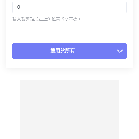
輸入裁剪矩形左上角位置的 y 座標。
適用於所有
重置所有選項
應用預設
另存為預設