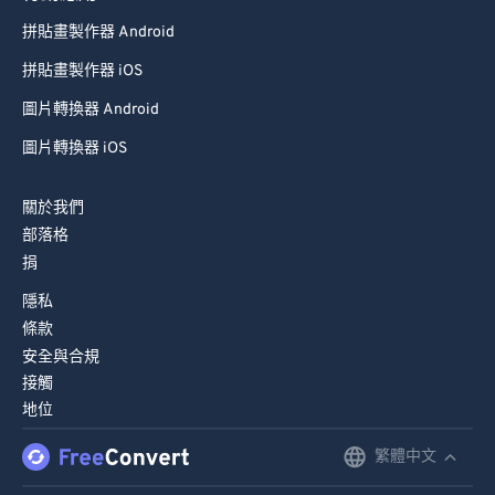
89
89
拼貼畫製作器 Android
90
90
拼貼畫製作器 iOS
91
91
圖片轉換器 Android
92
92
圖片轉換器 iOS
93
93
94
94
關於我們
部落格
95
95
捐
96
96
隱私
97
97
條款
98
98
安全與合規
接觸
99
99
地位
繁體中文
English