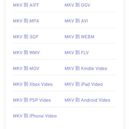
MKV 到 AIFF
MKV 到 OGV
00
00
00
00
00
00
00
00
MKV 到 MP4
MKV 到 AVI
00
00
00
00
00
00
00
00
MKV 到 3GP
MKV 到 WEBM
01
01
01
01
01
01
01
01
MKV 到 WMV
MKV 到 FLV
02
02
02
02
02
02
02
02
03
03
03
03
03
03
03
03
MKV 到 MOV
MKV 到 Kindle Video
04
04
04
04
04
04
04
04
MKV 到 Xbox Video
MKV 到 iPad Video
05
05
05
05
05
05
05
05
06
06
06
06
06
06
06
06
MKV 到 PSP Video
MKV 到 Android Video
07
07
07
07
07
07
07
07
08
08
08
08
08
08
08
08
MKV 到 iPhone Video
09
09
09
09
09
09
09
09