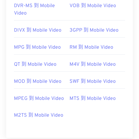
https://en.wikipedia.org/wiki/Matroska
DVR-MS 到 Mobile
VOB 到 Mobile Video
https://www.matroska.org/
Video
DIVX 到 Mobile Video
3GPP 到 Mobile Video
MPG 到 Mobile Video
RM 到 Mobile Video
QT 到 Mobile Video
M4V 到 Mobile Video
MOD 到 Mobile Video
SWF 到 Mobile Video
MPEG 到 Mobile Video
MTS 到 Mobile Video
M2TS 到 Mobile Video