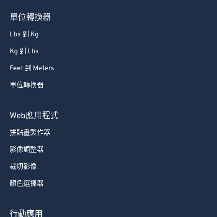
76
76
單位轉換器
77
77
Lbs 到 Kg
78
78
Kg 到 Lbs
79
79
Feet 到 Meters
80
80
單位轉換器
81
81
82
82
Web應用程式
83
83
拼貼畫製作器
84
84
影像調整器
85
85
裁切影像
86
86
顏色選擇器
87
87
88
88
行動應用