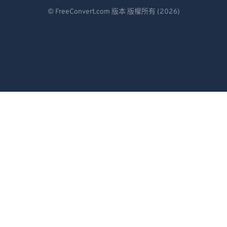
Deutsch
© FreeConvert.com 版本 版權所有 (2026)
Español
Français
Português
Italiano
Dutch
日本語
简体中文
繁體中文
한국어
Svenska