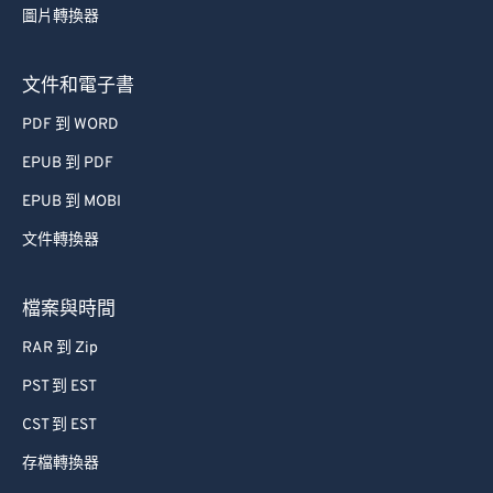
圖片轉換器
63
63
64
64
文件和電子書
65
65
PDF 到 WORD
66
66
EPUB 到 PDF
67
67
EPUB 到 MOBI
68
68
文件轉換器
69
69
70
70
檔案與時間
71
71
RAR 到 Zip
72
72
PST 到 EST
73
73
CST 到 EST
74
74
存檔轉換器
75
75