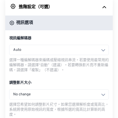
進階設定（可選）
來自 Google 雲端硬碟
視訊選項
來自 OneDrive
視訊編解碼器
來自網址
Auto
選擇一種編解碼器來編碼或壓縮視訊串流。若要使用最常用的
編解碼器，請選擇“自動”（建議）。若要轉換影片而不重新編
碼，請選擇「複製」（不建議）。
調整影片大小
No change
選擇您希望如何調整影片尺寸。如果您選擇解析度或寬高比，
系統將使用原始視訊的寬度，根據所選的寬高比計算新的高
度。