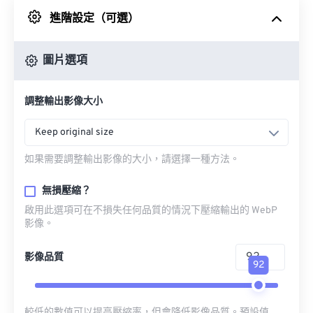
進階設定（可選）
來自 Google 雲端硬碟
圖片選項
來自 OneDrive
調整輸出影像大小
來自網址
Keep original size
如果需要調整輸出影像的大小，請選擇一種方法。
無損壓縮？
啟用此選項可在不損失任何品質的情況下壓縮輸出的 WebP
影像。
影像品質
92
較低的數值可以提高壓縮率，但會降低影像品質。預設值