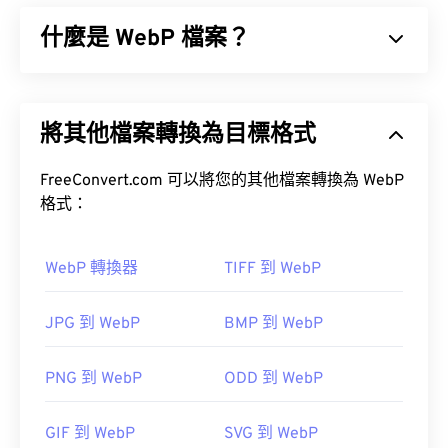
以控制影像檔案的處理方式，這是使用 SRW 文件類
什麼是 WebP 檔案？
型的一大優勢。
如何開啟 SRW 檔案？
WebP 是一種開源檔案類型，它使用
預測壓縮
技術來
建立非常適合網頁和行動應用程式的圖片。 WebP
在 Microsoft Windows (Windows) 和 macOS 系統
將其他檔案轉換為目標格式
圖片比
JPEG (JPG)
和
便攜式網路圖形 (PNG)
檔案小
中，開啟 RWL 檔案的預設程式是
Adobe Photoshop
30%，且視覺品質相近。 WebP 圖片在網頁和行動
Lightroom
。
應用程式上載入速度很快。
FreeConvert.com 可以將您的其他檔案轉換為 WebP
格式：
如何開啟 WebP 檔案？
Microsoft Camera Codec Pack
Adobe
Photoshop for Mac
WebP 轉換器
TIFF 到 WebP
開啟 WebP 檔案的預設程式是
Google Chrome
darktable
(Chrome)
，它可在各種平台上運作。
其他可嘗試的檢視器包括
Zoner Photo Studio
和
JPG 到 WebP
BMP 到 WebP
ArcSoft PhotoStudio
，它們與 Windows 系統相容。
PhotoScape X for Mac
PNG 到 WebP
ODD 到 WebP
您也可以嘗試使用 Pixelmator 和 Photopea。此外，
開發者：
三星
GIF 到 WebP
SVG 到 WebP
還可以試試 Corel PaintShop Pro。