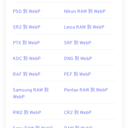
首次發布：
2010
IrfanView
Windows17"
Adobe Photoshop
PSD 到 WebP
Nikon RAW 到 WebP
開發者：
Google
SR2 到 WebP
Leica RAW 到 WebP
初始發布：
2010 年 9 月
實用連結：
PTX 到 WebP
SRF 到 WebP
Google 開發者關於 WebP 的文章
壓縮
KDC 到 WebP
DNG 到 WebP
相關 WebP 工具：
使用我們的
顏色選擇器
從 WebP 映像中擷取顏色
RAF 到 WebP
PEF 到 WebP
Samsung RAW 到
Pentax RAW 到 WebP
WebP
RW2 到 WebP
CR2 到 WebP