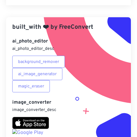
重置所有選項
應用預設
built_with
❤️
by
FreeConvert
另存為預設
ai_photo_editor
ai_photo_editor_desc
background_remover
ai_image_generator
magic_eraser
image_converter
image_converter_desc