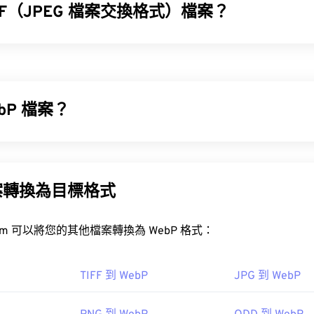
IF（JPEG 檔案交換格式）檔案？
格式 (JFIF) 是一種簡單的檔案類型，便於 JPEG 影像的交換。 J
、JPE、JIF 和 JFI。本質上，您可以將 JFIF 檔案重新命名為這
的壓縮和結構將保持不變。
bP 檔案？
FIF 檔案？
檔案的預設程式是
XnView MP
，它是免費的，並且可以跨平台使用。
種開源檔案類型，它使用
預測壓縮
技術來建立非常適合網頁和行動應
EG (JPG)
和
便攜式網路圖形 (PNG)
檔案小 30%，且視覺品質相近。
應用程式上載入速度很快。
案轉換為目標格式
Adobe Media Encoder
Nero Multimedia Suite
PhotoFiltre 
被認為是一種最小的檔案格式，但需要注意的是，擴展名為 JFIF 的檔案
ebP 檔案？
一的區別在於檔案副檔名的拼字。
FreeConvert.com 可以將您的其他檔案轉換為 WebP 格式：
檔案的預設程式是
Google Chrome (Chrome)
，它可在各種平台上運
 10 預設會將 JPG 檔案儲存為 JFIF 格式（
source
TIFF 到 WebP
JPG 到 WebP
e Microsystems
1
ixelmator 和 Photopea。此外，還可以試試 Corel PaintSho