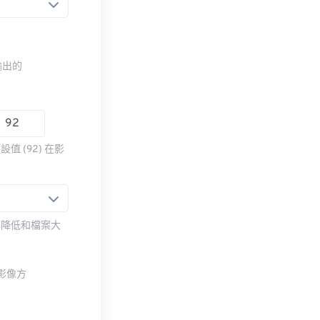
輸出的
 (92) 在影
質降低和檔案大
整影像方