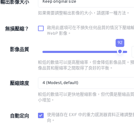
Keep original size
整輸出影像大小
如果需要調整輸出影像的大小，請選擇一種方法。
啟用此選項可在不損失任何品質的情況下壓縮
無損壓縮？
WebP 影像。
92
影像品質
較低的數值可以提高壓縮率，但會降低影像品質。預設值
像品質和壓縮率之間取得了良好的平衡。
4 (Modest, default)
壓縮速度
較低的數值可以更快地壓縮影像，但代價是壓縮品
小增加。
使用儲存在 EXIF 中的重力感測器資料正確調
自動定向
向。