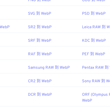
PNG 到 WebP
ODD 到 WebP
w
Windows17"
Adobe Photoshop
ipedia.org/wiki/JPEG_File_Interchange_Format
SVG 到 WebP
PSD 到 WebP
e
0 年 9 月
 WebP
SR2 到 WebP
Leica RAW 到 
關於 WebP 的文章
SRF 到 WebP
壓縮
KDC 到 WebP
具：
RAF 到 WebP
PEF 到 WebP
色選擇器
從 WebP 映像中擷取顏色
Samsung RAW 到 WebP
Pentax RAW 到
CR2 到 WebP
Sony RAW 到 W
DCR 到 WebP
ORF (Olympus 
WebP