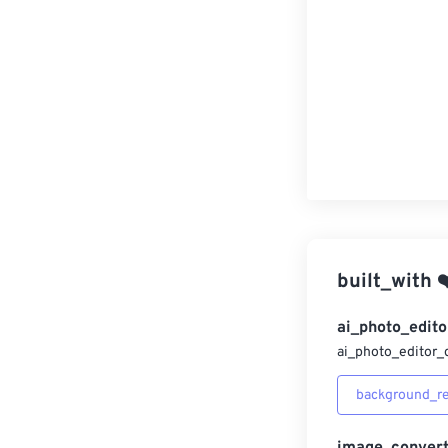
built_with
❤
ai_photo_edito
ai_photo_editor_
background_r