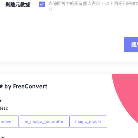
去除圖片中的所有個人資料、EXIF 資訊和評論
剝離元數據
寸
適
重
應
️
by
FreeConvert
另
r
desc
emover
ai_image_generator
magic_eraser