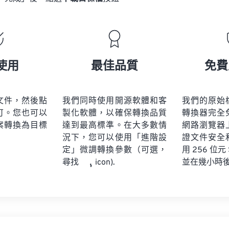
使用
最佳品質
免費
文件，然後點
我們同時使用開源軟體和客
我們的原始
可。您也可以
製化軟體，以確保轉換品質
轉換器完全
案轉換為目標
達到最高標準。在大多數情
網路瀏覽器
況下，您可以使用「進階設
證文件安全
定」微調轉換參數（可選，
用 256 位元
並在幾小時
尋找
icon).