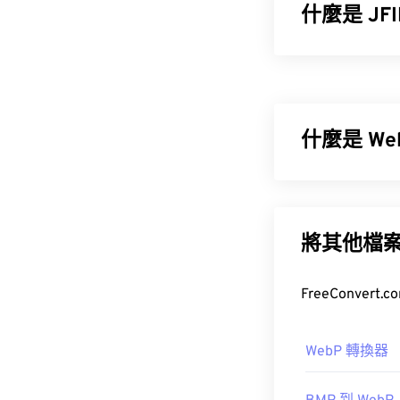
什麼是 JF
JPEG 檔案交換
JPG、JPEG
何一種，檔案
什麼是 We
如何開啟 J
開啟 JFIF 
WebP 是一
WebP 圖片比
JP
在網頁和行動
Premiere Pro
將其他檔
儘管 JFIF 
如何開啟 W
並無區別。唯
開啟 WebP 
有時，Windows
WebP 轉換器
開發商：
C-Cub
初始發布：
199
您也可以嘗試使用 P