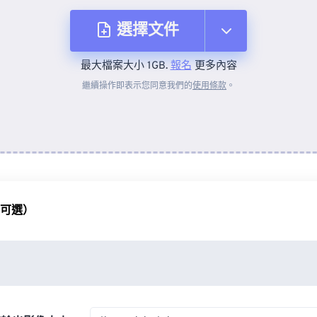
選擇文件
最大檔案大小 1GB.
報名
更多內容
來自裝置
繼續操作即表示您同意我們的
使用條款
。
來自 Dropbox
來自 Google 雲端硬碟
（可選）
來自 OneDrive
來自網址