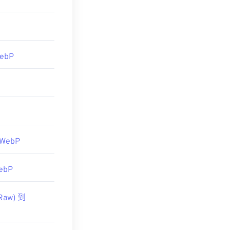
WebP
 WebP
ebP
Raw) 到