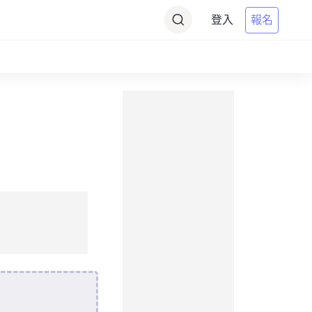
登入
報名