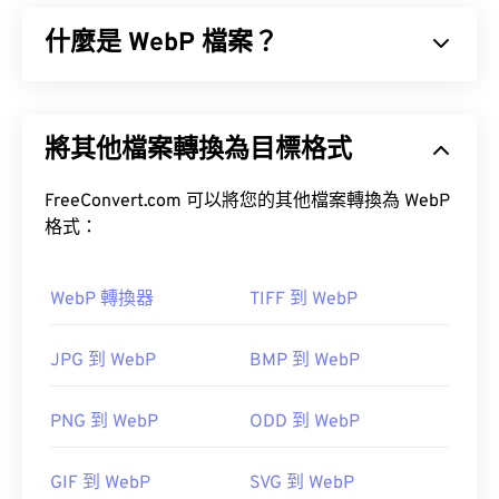
了一種便捷的方式來儲存和縮放顯示圖標所需的圖
什麼是 WebP 檔案？
像，以便 Windows 用戶可以將圖像與應用程式關聯
起來。
WebP 是一種開源檔案類型，它使用
預測壓縮
技術來
如何開啟 ICO 檔案？
建立非常適合網頁和行動應用程式的圖片。 WebP
將其他檔案轉換為目標格式
圖片比
JPEG (JPG)
和
便攜式網路圖形 (PNG)
檔案小
使用 Windows 內建的
IconMaker
開啟、編輯並建立
30%，且視覺品質相近。 WebP 圖片在網頁和行動
ICO 檔案。
CorelDRAW
也是一款優秀的 ICO 檔案開
應用程式上載入速度很快。
FreeConvert.com 可以將您的其他檔案轉換為 WebP
啟、編輯和建立程式。
格式：
如何開啟 WebP 檔案？
WebP 轉換器
TIFF 到 WebP
開啟 WebP 檔案的預設程式是
Google Chrome
(Chrome)
，它可在各種平台上運作。
JPG 到 WebP
BMP 到 WebP
GNU 影像處理程序 (GIMP) 是一款常用的 ICO 檔案
PNG 到 WebP
ODD 到 WebP
處理程序。 Mac、Linux 和 Windows 作業系統皆支
您也可以嘗試使用 Pixelmator 和 Photopea。此外，
援 ICO 格式。
GIF 到 WebP
SVG 到 WebP
還可以試試 Corel PaintShop Pro。