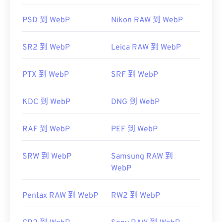
aMicrosoft
IrfanView
Windows17"
Adobe Photoshop
PSD 到 WebP
Nikon RAW 到 WebP
IrfanView
開發者：
Google
SR2 到 WebP
Leica RAW 到 WebP
初始發布：
2010 年 9 月
開發人員：
Microsoft
實用連結：
PTX 到 WebP
SRF 到 WebP
初始發布日期：
1985 年 11 月 20 日
Google 開發者關於 WebP 的文章
壓縮
href="https://en.wikipedia.org/wiki/ICO_(file_format)
KDC 到 WebP
DNG 到 WebP
target="_blank">https://en.wikipedia.org/wiki/ICO_(f
相關 WebP 工具：
https://www.webdesignerdepot.com/2009/03/operat
使用我們的
顏色選擇器
從 WebP 映像中擷取顏色
RAF 到 WebP
PEF 到 WebP
system-interface-design-between-1981-2009/
SRW 到 WebP
Samsung RAW 到
WebP
Pentax RAW 到 WebP
RW2 到 WebP