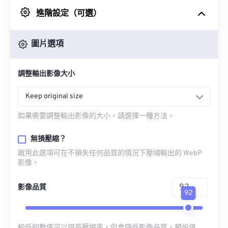
進階設定（可選）
來自 Google 雲端硬碟
圖片選項
來自 OneDrive
調整輸出影像大小
來自網址
Keep original size
如果需要調整輸出影像的大小，請選擇一種方法。
無損壓縮？
啟用此選項可在不損失任何品質的情況下壓縮輸出的 WebP
影像。
影像品質
92
較低的數值可以提高壓縮率，但會降低影像品質。預設值