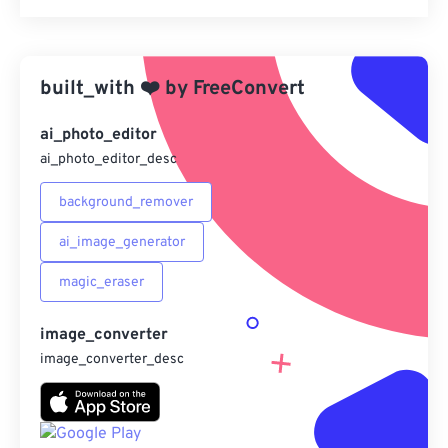
重置所有選項
應用預設
built_with
❤️
by
FreeConvert
另存為預設
ai_photo_editor
ai_photo_editor_desc
background_remover
ai_image_generator
magic_eraser
image_converter
image_converter_desc