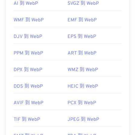
實用連結：
AI 到 WebP
SVGZ 到 WebP
還可以試試 Corel PaintShop Pro。
LifeWire 關於 PNG 的文章
IrfanView
Windows17"
Adobe Photoshop
WMF 到 WebP
EMF 到 WebP
維基百科 PNG 的文章
開發者：
Google
相關 PNG 工具：
DJV 到 WebP
EPS 到 WebP
初始發布：
2010 年 9 月
使用我們的
顏色選擇器
從映像中擷取顏色
實用連結：
PPM 到 WebP
ART 到 WebP
Google 開發者關於 WebP 的文章
壓縮
DPX 到 WebP
WMZ 到 WebP
相關 WebP 工具：
使用我們的
顏色選擇器
從 WebP 映像中擷取顏色
DDS 到 WebP
HEIC 到 WebP
AVIF 到 WebP
PCX 到 WebP
TIF 到 WebP
JPEG 到 WebP