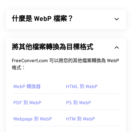
型，它壓縮圖像以提高便攜性。 PNG 圖像可以包含
RGB
或
RGBA
顏色，並支持透明度，這使得它們非常
什麼是 WebP 檔案？
適合用於圖標或圖標設計。 PNG 也支援具有更好透
明度的動畫（試試我們的
GIF 轉 APNG
）。
WebP 是一種開源檔案類型，它使用
預測壓縮
技術來
開放式
建立非常適合網頁和行動應用程式的圖片。 WebP
PNG 轉 JPG
PNG 轉 BMP
將其他檔案轉換為目標格式
圖片比
JPEG (JPG)
和
便攜式網路圖形 (PNG)
檔案小
30%，且視覺品質相近。 WebP 圖片在網頁和行動
應用程式上載入速度很快。
FreeConvert.com 可以將您的其他檔案轉換為 WebP
其他程序，例如
GIMP
或
Adobe Photoshop
，也可用
格式：
於開啟和編輯 PNG 檔案。 PNG 檔案比其他檔案類型
如何開啟 WebP 檔案？
略大，因此在將其新增至網頁時請務必小心。
WebP 轉換器
HTML 到 WebP
開啟 WebP 檔案的預設程式是
Google Chrome
(Chrome)
，它可在各種平台上運作。
PDF 到 WebP
PS 到 WebP
開發者：
PNG 開發小組
Webpage 到 WebP
HTM 到 WebP
初始發佈日期：
1996 年 10 月 1 日
您也可以嘗試使用 Pixelmator 和 Photopea。此外，