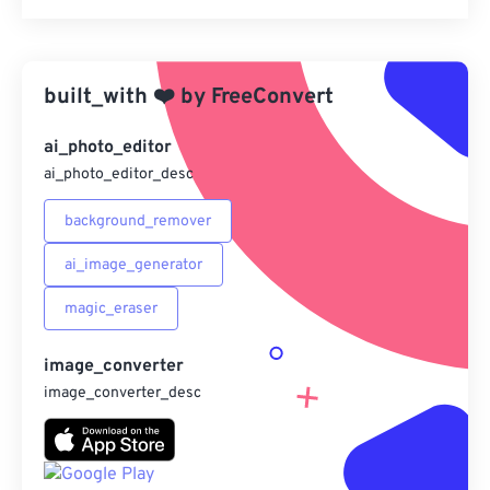
重置所有選項
應用預設
built_with
❤️
by
FreeConvert
另存為預設
ai_photo_editor
ai_photo_editor_desc
background_remover
ai_image_generator
magic_eraser
image_converter
image_converter_desc