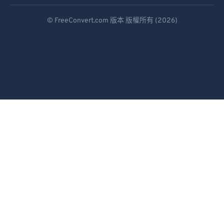
Deutsch
© FreeConvert.com 版本 版權所有 (2026)
Español
Français
Português
Italiano
Dutch
日本語
简体中文
繁體中文
한국어
Svenska