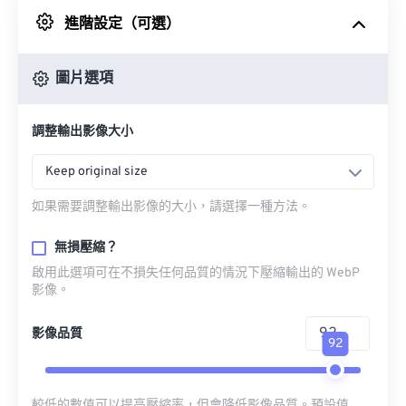
進階設定（可選）
來自 Google 雲端硬碟
圖片選項
來自 OneDrive
調整輸出影像大小
來自網址
Keep original size
如果需要調整輸出影像的大小，請選擇一種方法。
無損壓縮？
啟用此選項可在不損失任何品質的情況下壓縮輸出的 WebP
影像。
影像品質
92
較低的數值可以提高壓縮率，但會降低影像品質。預設值