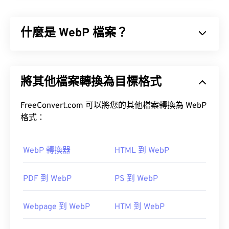
在任何裝置上正確顯示。 DIB 透過使用色表將像素
轉換為 RGB 顏色來實現這一點。 DIB 有兩種類型：
什麼是 WebP 檔案？
自下而上和自上而下。兩者之間的主要區別在於，自
下而上的 DIB 無法壓縮，而自上而下的 DIB 可以壓
縮。
WebP 是一種開源檔案類型，它使用
預測壓縮
技術來
建立非常適合網頁和行動應用程式的圖片。 WebP
文章
將其他檔案轉換為目標格式
圖片比
JPEG (JPG)
和
便攜式網路圖形 (PNG)
檔案小
30%，且視覺品質相近。 WebP 圖片在網頁和行動
應用程式上載入速度很快。
FreeConvert.com 可以將您的其他檔案轉換為 WebP
如何開啟DIB檔？
格式：
如何開啟 WebP 檔案？
作為一種裝置無關的檔案類型，DIB可以在大多數跨
平台的影像檢視器中開啟。例如，在Microsoft
WebP 轉換器
HTML 到 WebP
開啟 WebP 檔案的預設程式是
Google Chrome
Windows系統中，它可以在畫圖程式中開啟。在
(Chrome)
，它可在各種平台上運作。
macOS系統中，它可以在
Apple Preview
、
Apples
和
PDF 到 WebP
PS 到 WebP
Apple
XnView MP
和免費程式
GIMP
開啟 DIB 檔案。
Webpage 到 WebP
HTM 到 WebP
DIB 檔案可以輕鬆轉換為許多其他常見檔案格式，例
您也可以嘗試使用 Pixelmator 和 Photopea。此外，
如 PNG、PDF、JPG 和 TIF。為此，有許多免費的圖