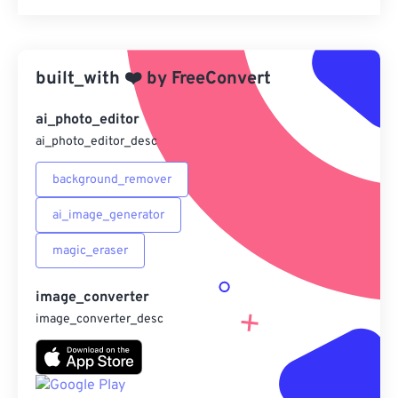
重置所有選項
應用預設
built_with
❤️
by
FreeConvert
另存為預設
ai_photo_editor
ai_photo_editor_desc
background_remover
ai_image_generator
magic_eraser
image_converter
image_converter_desc