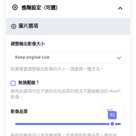
進階設定（可選）
來自 Google 雲端硬碟
圖片選項
來自 OneDrive
調整輸出影像大小
來自網址
Keep original size
如果需要調整輸出影像的大小，請選擇一種方法。
無損壓縮？
啟用此選項可在不損失任何品質的情況下壓縮輸出的 WebP
影像。
影像品質
92
較低的數值可以提高壓縮率，但會降低影像品質。預設值