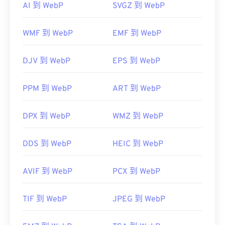
AI 到 WebP
SVGZ 到 WebP
還可以試試 Corel PaintShop Pro。
像轉換程式可供選擇，例如 XNConvert。
IrfanView
Windows17"
Adobe Photoshop
WMF 到 WebP
EMF 到 WebP
DIB 轉 JPG
DIB 轉 TIF
開發者：
Google
DJV 到 WebP
EPS 到 WebP
初始發布：
2010 年 9 月
實用連結：
PPM 到 WebP
ART 到 WebP
開發人員：
微軟公司
Google 開發者關於 WebP 的文章
壓縮
初始發布日期：
1985 年 11 月 20 日
DPX 到 WebP
WMZ 到 WebP
相關 WebP 工具：
使用我們的
顏色選擇器
從 WebP 映像中擷取顏色
DDS 到 WebP
HEIC 到 WebP
AVIF 到 WebP
PCX 到 WebP
TIF 到 WebP
JPEG 到 WebP