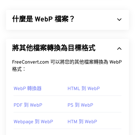
利用演算法來壓縮照片和影像。 JPG 格式之所以被
廣泛使用，是因為它具有極高的壓縮率。因此，JPG
什麼是 WebP 檔案？
檔案體積相對較小，非常適合透過網路傳輸和在網站
上使用。
WebP 是一種開源檔案類型，它使用
預測壓縮
技術來
工具，將檔案大小減少多達
建立非常適合網頁和行動應用程式的圖片。 WebP
80%！
將其他檔案轉換為目標格式
圖片比
JPEG (JPG)
和
便攜式網路圖形 (PNG)
檔案小
30%，且視覺品質相近。 WebP 圖片在網頁和行動
應用程式上載入速度很快。
FreeConvert.com 可以將您的其他檔案轉換為 WebP
如果您需要更高的壓縮率，可以將
JPG 轉換為
格式：
WebP
，WebP 是一種更新、更易壓縮的檔案格式。
如何開啟 WebP 檔案？
WebP 轉換器
HTML 到 WebP
開啟 WebP 檔案的預設程式是
Google Chrome
如何開啟 JPG 檔案檔案？
(Chrome)
，它可在各種平台上運作。
PDF 到 WebP
PS 到 WebP
幾乎所有影像檢視器程式和應用程式都能辨識並開啟
JPG 檔案。通常情況下，只需雙擊 JPG 文件，即可
Webpage 到 WebP
HTM 到 WebP
在預設的圖像檢視器、圖像編輯器或網頁瀏覽器中開
啟。若要選擇特定應用程式開啟文件，請右鍵單擊並
您也可以嘗試使用 Pixelmator 和 Photopea。此外，