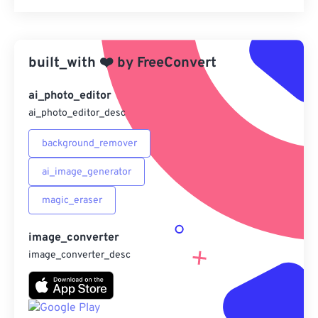
重置所有選項
應用預設
built_with
❤️
by
FreeConvert
另存為預設
ai_photo_editor
ai_photo_editor_desc
background_remover
ai_image_generator
magic_eraser
image_converter
image_converter_desc