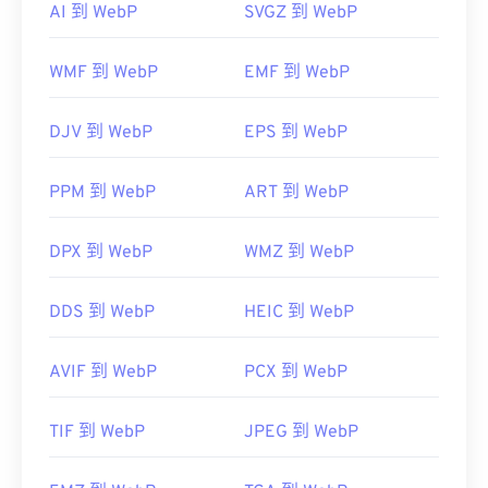
選擇“開啟方式”進行選擇。
AI 到 WebP
SVGZ 到 WebP
還可以試試 Corel PaintShop Pro。
IrfanView
Windows17"
Adobe Photoshop
WMF 到 WebP
EMF 到 WebP
JPG 檔案會在常用的網頁瀏覽器（例如 Chrome）、
Microsoft 應用程式（例如 Microsoft Photos）和
開發者：
Google
DJV 到 WebP
EPS 到 WebP
Mac OS 應用程式（例如 Apple Preview）中自動開
初始發布：
2010 年 9 月
啟。
實用連結：
PPM 到 WebP
ART 到 WebP
影像調整器
Google 開發者關於 WebP 的文章
壓縮
DPX 到 WebP
WMZ 到 WebP
相關 WebP 工具：
使用我們的
顏色選擇器
從 WebP 映像中擷取顏色
開發者：
聯合圖像專家群組
DDS 到 WebP
HEIC 到 WebP
初始發佈日期：
1992 年 9 月 18 日
AVIF 到 WebP
PCX 到 WebP
相關 JPG 工具：
使用我們的
顏色選擇器
從映像中擷取顏色
TIF 到 WebP
JPEG 到 WebP