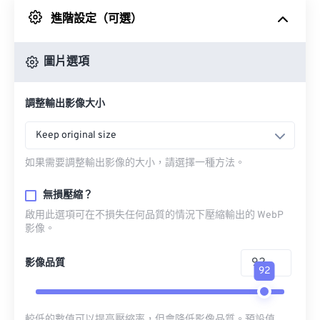
進階設定（可選）
來自 Google 雲端硬碟
圖片選項
來自 OneDrive
調整輸出影像大小
來自網址
Keep original size
如果需要調整輸出影像的大小，請選擇一種方法。
無損壓縮？
啟用此選項可在不損失任何品質的情況下壓縮輸出的 WebP
影像。
影像品質
92
較低的數值可以提高壓縮率，但會降低影像品質。預設值