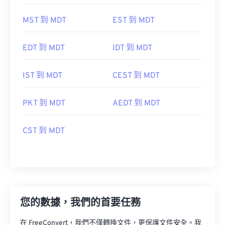
MST 到 MDT
EST 到 MDT
EDT 到 MDT
IDT 到 MDT
IST 到 MDT
CEST 到 MDT
PKT 到 MDT
AEDT 到 MDT
CST 到 MDT
您的數據，我們的首要任務
在 FreeConvert，我們不僅轉換文件，更保護文件安全。我