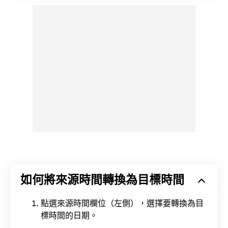
如何將來源時間轉換為目標時間
點選來源時間欄位（左側），選擇要轉換為目
標時間的日期。