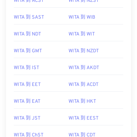
WITA 到 ACST
WITA 到 NZST
WITA 到 SAST
WITA 到 WIB
WITA 到 NDT
WITA 到 WIT
WITA 到 GMT
WITA 到 NZDT
WITA 到 IST
WITA 到 AKDT
WITA 到 EET
WITA 到 ACDT
WITA 到 EAT
WITA 到 HKT
WITA 到 JST
WITA 到 EEST
WITA 到 ChST
WITA 到 CDT