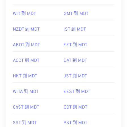
WIT 到 MDT
GMT 到 MDT
NZDT 到 MDT
IST 到 MDT
AKDT 到 MDT
EET 到 MDT
ACDT 到 MDT
EAT 到 MDT
HKT 到 MDT
JST 到 MDT
WITA 到 MDT
EEST 到 MDT
ChST 到 MDT
CDT 到 MDT
SST 到 MDT
PST 到 MDT