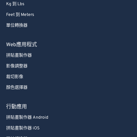
Kg 到 Lbs
Feet 到 Meters
單位轉換器
Web應用程式
拼貼畫製作器
影像調整器
裁切影像
顏色選擇器
行動應用
拼貼畫製作器 Android
拼貼畫製作器 iOS