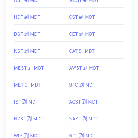
AST 到 MDT
WEST 到 MDT
HDT 到 MDT
CST 到 MDT
BST 到 MDT
CET 到 MDT
KST 到 MDT
CAT 到 MDT
MEST 到 MDT
AWST 到 MDT
MET 到 MDT
UTC 到 MDT
IST 到 MDT
ACST 到 MDT
NZST 到 MDT
SAST 到 MDT
WIB 到 MDT
NDT 到 MDT