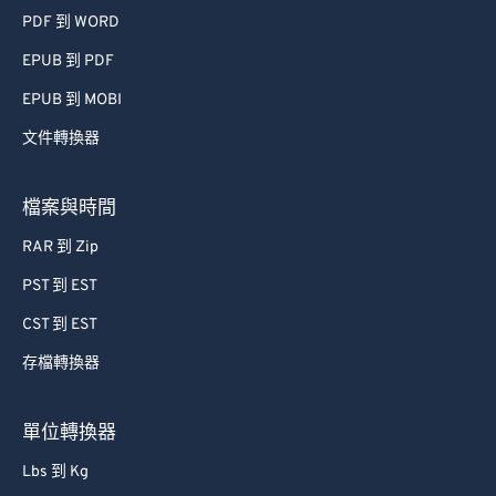
PDF 到 WORD
EPUB 到 PDF
EPUB 到 MOBI
文件轉換器
檔案與時間
RAR 到 Zip
PST 到 EST
CST 到 EST
存檔轉換器
單位轉換器
Lbs 到 Kg