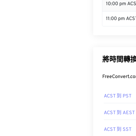
10:00 pm AC
11:00 pm ACS
將時間轉
FreeConve
ACST 到 PST
ACST 到 AEST
ACST 到 SST