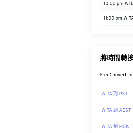
10:00 pm WIT
11:00 pm WIT
將時間轉
FreeConve
WITA 到 PST
WITA 到 AEST
WITA 到 MSK