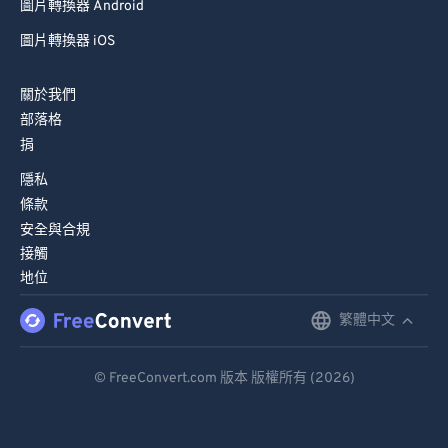
圖片轉換器 Android
圖片轉換器 iOS
關於我們
部落格
捐
隱私
條款
安全與合規
接觸
地位
繁體中文
English
Deutsch
© FreeConvert.com 版本 版權所有 (2026)
Español
Français