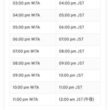
03:00 pm WITA
04:00 pm JST
04:00 pm WITA
05:00 pm JST
05:00 pm WITA
06:00 pm JST
06:00 pm WITA
07:00 pm JST
07:00 pm WITA
08:00 pm JST
08:00 pm WITA
09:00 pm JST
09:00 pm WITA
10:00 pm JST
10:00 pm WITA
11:00 pm JST
11:00 pm WITA
12:00 am JST (午夜)