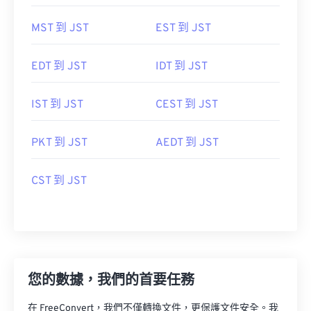
MST 到 JST
EST 到 JST
EDT 到 JST
IDT 到 JST
IST 到 JST
CEST 到 JST
PKT 到 JST
AEDT 到 JST
CST 到 JST
您的數據，我們的首要任務
在 FreeConvert，我們不僅轉換文件，更保護文件安全。我