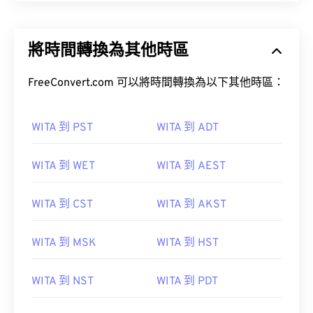
將時間轉換為其他時區
FreeConvert.com 可以將時間轉換為以下其他時區：
WITA 到 PST
WITA 到 ADT
WITA 到 WET
WITA 到 AEST
WITA 到 CST
WITA 到 AKST
WITA 到 MSK
WITA 到 HST
WITA 到 NST
WITA 到 PDT