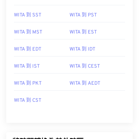
WITA 到 SST
WITA 到 PST
WITA 到 MST
WITA 到 EST
WITA 到 EDT
WITA 到 IDT
WITA 到 IST
WITA 到 CEST
WITA 到 PKT
WITA 到 AEDT
WITA 到 CST