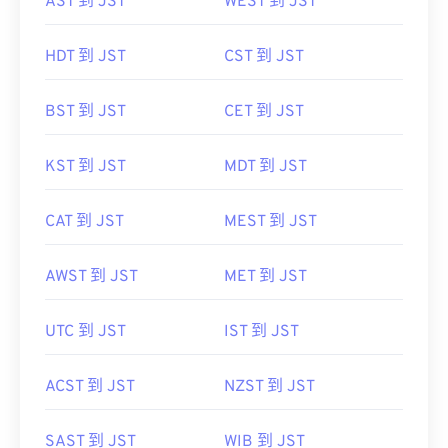
AST 到 JST
WEST 到 JST
HDT 到 JST
CST 到 JST
BST 到 JST
CET 到 JST
KST 到 JST
MDT 到 JST
CAT 到 JST
MEST 到 JST
AWST 到 JST
MET 到 JST
UTC 到 JST
IST 到 JST
ACST 到 JST
NZST 到 JST
SAST 到 JST
WIB 到 JST