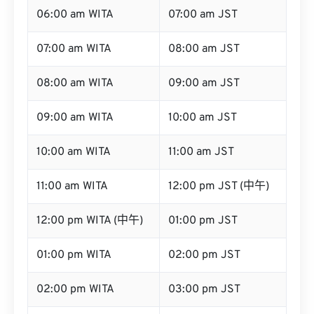
06:00 am WITA
07:00 am JST
07:00 am WITA
08:00 am JST
08:00 am WITA
09:00 am JST
09:00 am WITA
10:00 am JST
10:00 am WITA
11:00 am JST
11:00 am WITA
12:00 pm JST (中午)
12:00 pm WITA (中午)
01:00 pm JST
01:00 pm WITA
02:00 pm JST
02:00 pm WITA
03:00 pm JST