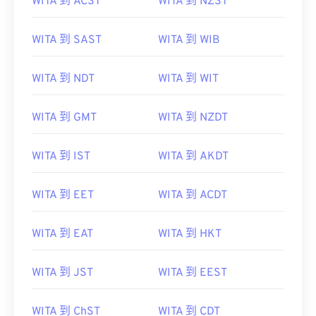
WITA 到 ACST
WITA 到 NZST
WITA 到 SAST
WITA 到 WIB
WITA 到 NDT
WITA 到 WIT
WITA 到 GMT
WITA 到 NZDT
WITA 到 IST
WITA 到 AKDT
WITA 到 EET
WITA 到 ACDT
WITA 到 EAT
WITA 到 HKT
WITA 到 JST
WITA 到 EEST
WITA 到 ChST
WITA 到 CDT