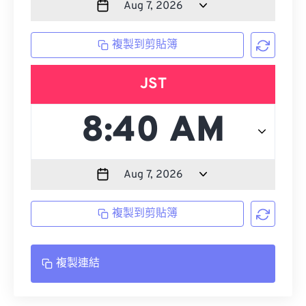
複製到剪貼簿
JST
複製到剪貼簿
複製連結