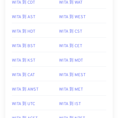
WITA 到 CDT
WITA 到 WAT
WITA 到 AST
WITA 到 WEST
WITA 到 HDT
WITA 到 CST
WITA 到 BST
WITA 到 CET
WITA 到 KST
WITA 到 MDT
WITA 到 CAT
WITA 到 MEST
WITA 到 AWST
WITA 到 MET
WITA 到 UTC
WITA 到 IST