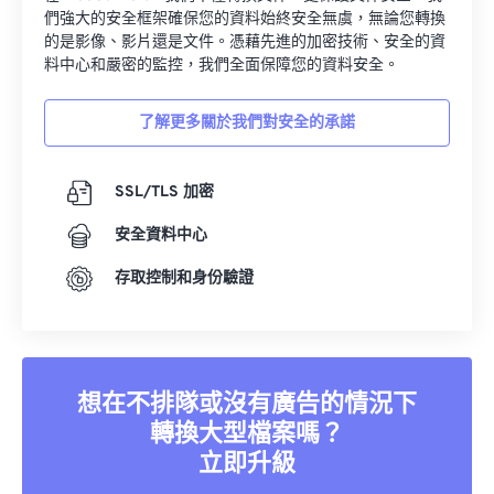
們強大的安全框架確保您的資料始終安全無虞，無論您轉換
的是影像、影片還是文件。憑藉先進的加密技術、安全的資
料中心和嚴密的監控，我們全面保障您的資料安全。
了解更多關於我們對安全的承諾
SSL/TLS 加密
安全資料中心
存取控制和身份驗證
想在不排隊或沒有廣告的情況下
轉換大型檔案嗎？
立即升級