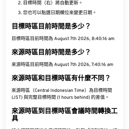
目標時間（右）將自動更新。
您也可以點選日期欄位來變更日期。
目標時區目前時間是多少？
目標時區目前時間為 August 7th 2026, 8:40:17 am
來源時區目前時間是多少？
來源時區目前時間為 August 7th 2026, 7:40:17 am
來源時區和目標時區有什麼不同？
來源時區（Central Indonesian Time）為目標時間
(JST) 與完整目標時間 (1 hours behind) 的差值。
來源時區到目標時區會議時間轉換工
具