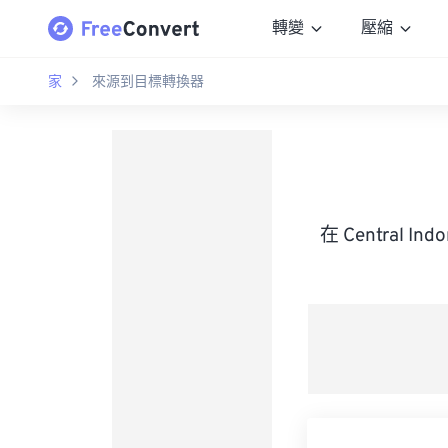
轉變
壓縮
家
來源到目標轉換器
在 Central I