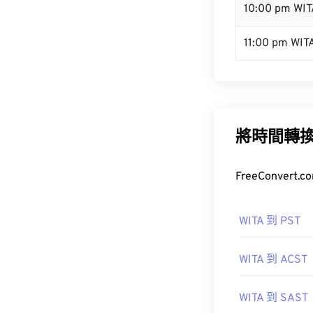
10:00 pm WIT
11:00 pm WIT
將時間轉
FreeConve
WITA 到 PST
WITA 到 ACST
WITA 到 SAST