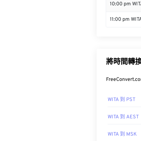
10:00 pm WIT
11:00 pm WIT
將時間轉
FreeConve
WITA 到 PST
WITA 到 AEST
WITA 到 MSK