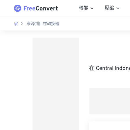
轉變
壓縮
家
來源到目標轉換器
在 Central I