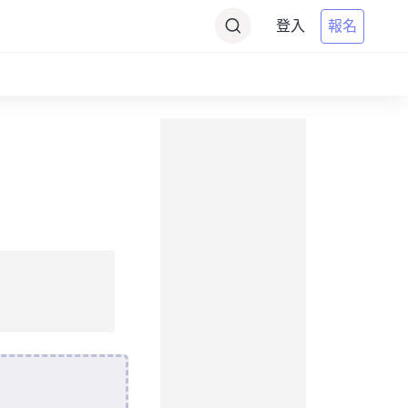
登入
報名