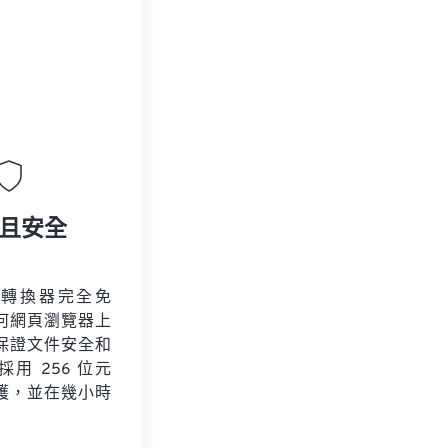
且安全
片轉換器完全免
何網頁瀏覽器上
保證文件安全和
用 256 位元
保護，並在幾小時
。