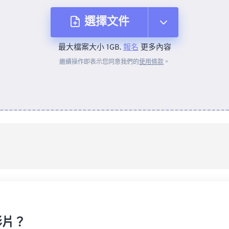
選擇文件
最大檔案大小 1GB.
報名
更多內容
來自裝置
繼續操作即表示您同意我們的
使用條款
。
來自 Dropbox
來自 Google 雲端硬碟
來自 OneDrive
來自網址
影片？