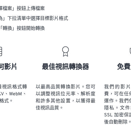
擇檔案」按鈕上傳檔案
為」下拉清單中選擇目標影片格式
「轉換」按鈕開始轉換
何影片
最佳視訊轉換器
免費
多種視訊格式轉
以最高品質轉換影片。您可
我們的影
KV、WebM、
以調整視訊位元率、解析度
費，可在任
訊格式。
和許多其他設置，以獲得最
運作。我們
佳視訊品質。
隱私。文件採
SSL 加密
後自動刪除