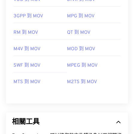
09
09
09
09
09
09
09
09
3GPP 到 MOV
MPG 到 MOV
10
10
10
10
10
10
10
10
11
11
11
11
11
11
11
11
RM 到 MOV
QT 到 MOV
12
12
12
12
12
12
12
12
M4V 到 MOV
13
13
MOD 到 MOV
13
13
13
13
13
13
14
14
14
14
14
14
14
14
SWF 到 MOV
MPEG 到 MOV
15
15
15
15
15
15
15
15
16
16
16
16
16
16
16
16
MTS 到 MOV
M2TS 到 MOV
17
17
17
17
17
17
17
17
18
18
18
18
18
18
18
18
19
19
19
19
19
19
19
19
20
20
20
20
20
20
20
20
相關工具
21
21
21
21
21
21
21
21