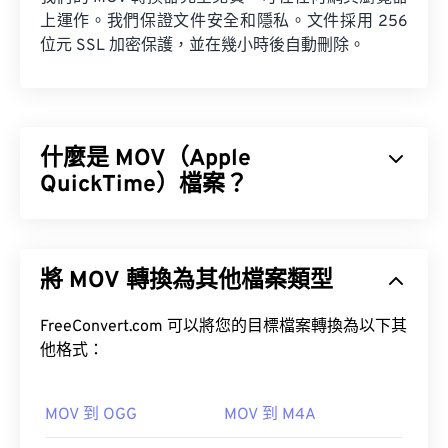
上運作。我們保證文件安全和隱私。文件採用 256
位元 SSL 加密保護，並在幾小時後自動刪除。
什麼是 MOV（Apple
QuickTime）檔案？
Apple QuickTime (MOV) 是一種容器格式，可保存各
種類型的多媒體文件，包括
3D
和
虛擬實境 (VR)
文
將 MOV 轉換為其他檔案類型
件。它以方便用戶將多媒體檔案保存到設備上而聞
名。
FreeConvert.com 可以將您的目標檔案轉換為以下其
他格式：
MOV 到 OGG
MOV 到 M4A
如何開啟 MOV 檔案？