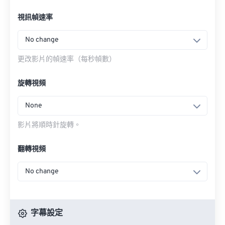
視訊幀速率
No change
更改影片的幀速率（每秒幀數）
旋轉視頻
None
影片將順時針旋轉。
翻轉視頻
No change
字幕設定