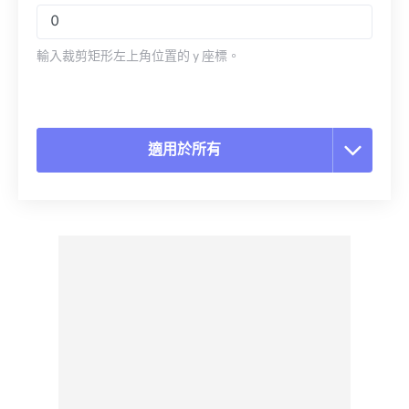
輸入裁剪矩形左上角位置的 y 座標。
適用於所有
重置所有選項
應用預設
另存為預設