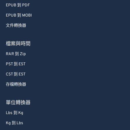
EPUB 到 PDF
75
75
EPUB 到 MOBI
76
76
文件轉換器
77
77
78
78
檔案與時間
79
79
RAR 到 Zip
80
80
PST 到 EST
81
81
CST 到 EST
82
82
存檔轉換器
83
83
84
84
單位轉換器
85
85
Lbs 到 Kg
86
86
Kg 到 Lbs
87
87