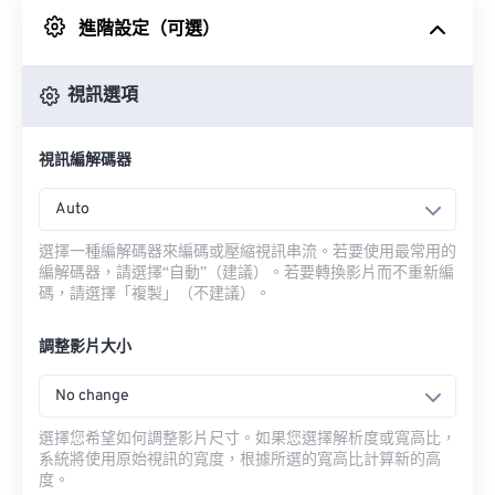
進階設定（可選）
來自 Google 雲端硬碟
視訊選項
來自 OneDrive
視訊編解碼器
來自網址
Auto
選擇一種編解碼器來編碼或壓縮視訊串流。若要使用最常用的
編解碼器，請選擇“自動”（建議）。若要轉換影片而不重新編
碼，請選擇「複製」（不建議）。
調整影片大小
No change
選擇您希望如何調整影片尺寸。如果您選擇解析度或寬高比，
系統將使用原始視訊的寬度，根據所選的寬高比計算新的高
度。