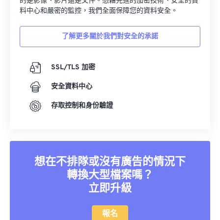
的是影像、影片還是文件。憑藉先進的加密技術、安全的資
35
35
35
35
35
35
料中心和嚴密的監控，我們全面保障您的資料安全。
36
36
36
36
36
36
了解更多關於我們對安全的承諾
37
37
37
37
37
37
38
38
38
38
38
38
SSL/TLS 加密
39
39
39
39
39
39
安全資料中心
40
40
40
40
40
40
存取控制和身份驗證
41
41
41
41
41
41
42
42
42
42
42
42
43
43
43
43
43
43
44
44
44
44
44
44
想在不排隊或沒有廣告的情況下
轉換大型檔案嗎？
45
45
45
45
45
45
立即升級
46
46
46
46
46
46
47
47
47
47
47
47
報名