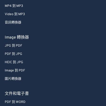
61
61
MP4 到 MP3
62
62
Video 到 MP3
63
63
音訊轉換器
64
64
65
65
Image 轉換器
66
66
JPG 到 PDF
67
67
PDF 到 JPG
68
68
HEIC 到 JPG
69
69
Image 到 PDF
70
70
圖片轉換器
71
71
72
72
文件和電子書
73
73
PDF 到 WORD
74
74