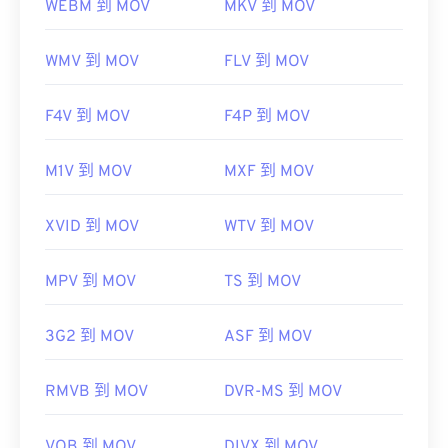
WEBM 到 MOV
MKV 到 MOV
WMV 到 MOV
FLV 到 MOV
00
00
00
00
00
00
00
00
F4V 到 MOV
F4P 到 MOV
00
00
00
00
00
00
00
00
M1V 到 MOV
MXF 到 MOV
01
01
01
01
01
01
01
01
XVID 到 MOV
WTV 到 MOV
02
02
02
02
02
02
02
02
03
03
03
03
03
03
03
03
MPV 到 MOV
TS 到 MOV
04
04
04
04
04
04
04
04
3G2 到 MOV
ASF 到 MOV
05
05
05
05
05
05
05
05
06
06
06
06
06
06
06
06
RMVB 到 MOV
DVR-MS 到 MOV
07
07
07
07
07
07
07
07
08
08
08
08
08
08
08
08
VOB 到 MOV
DIVX 到 MOV