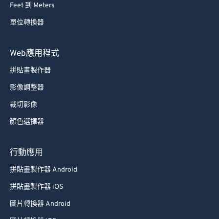
Feet 到 Meters
88
88
單位轉換器
89
89
90
90
Web應用程式
91
91
拼貼畫製作器
92
92
影像調整器
93
93
裁切影像
94
94
顏色選擇器
95
95
96
96
行動應用
97
97
拼貼畫製作器 Android
98
98
拼貼畫製作器 iOS
99
99
圖片轉換器 Android