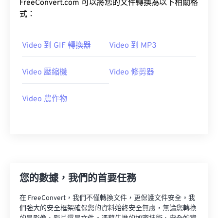
FreeConvert.com 可以將您的文件轉換為以下相關格
22
22
22
22
22
22
22
22
式：
23
23
23
23
23
23
23
23
24
24
24
24
24
24
Video 到 GIF 轉換器
Video 到 MP3
25
25
25
25
25
25
Video 壓縮機
Video 修剪器
26
26
26
26
26
26
27
27
27
27
27
27
Video 農作物
28
28
28
28
28
28
29
29
29
29
29
29
30
30
30
30
30
30
31
31
31
31
31
31
32
32
32
32
32
32
您的數據，我們的首要任務
33
33
33
33
33
33
在 FreeConvert，我們不僅轉換文件，更保護文件安全。我
們強大的安全框架確保您的資料始終安全無虞，無論您轉換
34
34
34
34
34
34