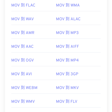
MOV 到 FLAC
MOV 到 WMA
預設情況下，MOV 檔案使用 QuickTime 開啟。
VLC
MOV 到 WAV
MOV 到 ALAC
媒體播放器
MOV 到 AMR
MOV 到 MP3
請注意，還有兩種檔案類型也使用 MOV 副檔名。它
MOV 到 AAC
MOV 到 AIFF
們分別是 AutoCAD AutoFlix 和 ROSE Online。這兩
種文件類型彼此無關，一種已過時，另一種與線上遊
MOV 到 OGV
MOV 到 MP4
戲相關。
MOV 到 AVI
MOV 到 3GP
MOV 到 WEBM
MOV 到 MKV
開發者：
蘋果
MOV 到 WMV
MOV 到 FLV
首次發布：
2001年