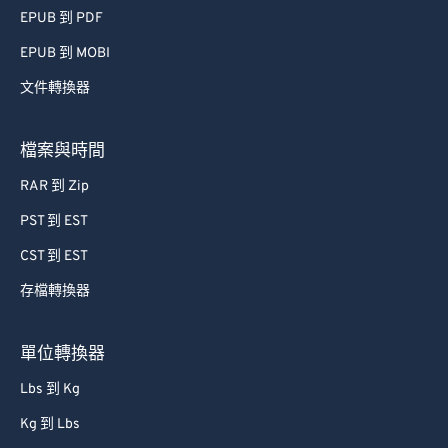
EPUB 到 PDF
75
75
EPUB 到 MOBI
76
76
文件轉換器
77
77
78
78
檔案與時間
79
79
RAR 到 Zip
80
80
PST 到 EST
81
81
CST 到 EST
82
82
存檔轉換器
83
83
84
84
單位轉換器
85
85
Lbs 到 Kg
86
86
Kg 到 Lbs
87
87