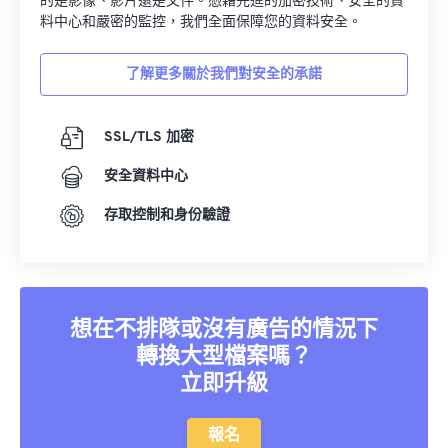
的是影像、影片還是文件。憑藉先進的加密技術、安全的資
35
35
35
35
35
35
料中心和嚴密的監控，我們全面保障您的資料安全。
36
36
36
36
36
36
了解更多關於我們對安全的承諾
37
37
37
37
37
37
38
38
38
38
38
38
SSL/TLS 加密
39
39
39
39
39
39
安全資料中心
40
40
40
40
40
40
存取控制和身份驗證
41
41
41
41
41
41
42
42
42
42
42
42
43
43
43
43
43
43
44
44
44
44
44
44
想在不排隊或沒有廣告的情況下
轉換大型檔案嗎？
45
45
45
45
45
45
立即升級
46
46
46
46
46
46
47
47
47
47
47
47
報名