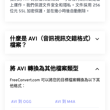
上運作。我們保證文件安全和隱私。文件採用 256
位元 SSL 加密保護，並在幾小時後自動刪除。
什麼是 AVI（音訊視訊交錯格式）
檔案？
音訊視訊交錯格式 (AVI) 是微軟開發的一種多媒體容
器格式。 AVI 是資源交換文件格式 (RIFF) 的衍生格
將 AVI 轉換為其他檔案類型
式。借助第三方程序，AVI 可以支援章節、字幕、選
單、串流媒體、附件和 3D 容器。
FreeConvert.com 可以將您的目標檔案轉換為以下其
他格式：
如何開啟 AVI 檔案？
AVI 到 OGG
AVI 到 M4A
微軟提供了一個可下載的免費
AVI 檢視器
。