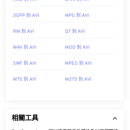
09
09
09
09
09
09
09
09
3GPP 到 AVI
MPG 到 AVI
10
10
10
10
10
10
10
10
11
11
11
11
11
11
11
11
RM 到 AVI
QT 到 AVI
12
12
12
12
12
12
12
12
M4V 到 AVI
13
13
MOD 到 AVI
13
13
13
13
13
13
14
14
14
14
14
14
14
14
SWF 到 AVI
MPEG 到 AVI
15
15
15
15
15
15
15
15
16
16
16
16
16
16
16
16
MTS 到 AVI
M2TS 到 AVI
17
17
17
17
17
17
17
17
18
18
18
18
18
18
18
18
19
19
19
19
19
19
19
19
20
20
20
20
20
20
20
20
相關工具
21
21
21
21
21
21
21
21