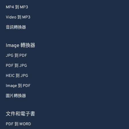
61
61
MP4 到 MP3
62
62
Video 到 MP3
63
63
音訊轉換器
64
64
65
65
Image 轉換器
66
66
JPG 到 PDF
67
67
PDF 到 JPG
68
68
HEIC 到 JPG
69
69
Image 到 PDF
70
70
圖片轉換器
71
71
72
72
文件和電子書
73
73
PDF 到 WORD
74
74