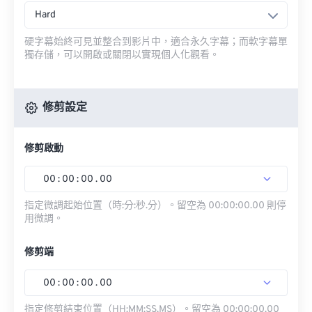
Hard
硬字幕始終可見並整合到影片中，適合永久字幕；而軟字幕單
獨存儲，可以開啟或關閉以實現個人化觀看。
修剪設定
修剪啟動
00
:
00
:
00
.
00
指定微調起始位置（時:分:秒.分）。留空為 00:00:00.00 則停
用微調。
修剪端
00
:
00
:
00
.
00
指定修剪結束位置（HH:MM:SS.MS）。留空為 00:00:00.00