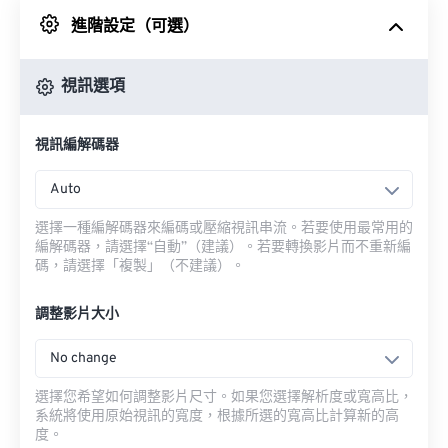
進階設定（可選）
來自 Google 雲端硬碟
視訊選項
來自 OneDrive
視訊編解碼器
來自網址
Auto
選擇一種編解碼器來編碼或壓縮視訊串流。若要使用最常用的
編解碼器，請選擇“自動”（建議）。若要轉換影片而不重新編
碼，請選擇「複製」（不建議）。
調整影片大小
No change
選擇您希望如何調整影片尺寸。如果您選擇解析度或寬高比，
系統將使用原始視訊的寬度，根據所選的寬高比計算新的高
度。