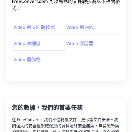
FreeConvert.com 可以將您的文件轉換為以下相關格
22
22
22
22
22
22
22
22
式：
23
23
23
23
23
23
23
23
24
24
24
24
24
24
Video 到 GIF 轉換器
Video 到 MP3
25
25
25
25
25
25
Video 壓縮機
Video 修剪器
26
26
26
26
26
26
27
27
27
27
27
27
Video 農作物
28
28
28
28
28
28
29
29
29
29
29
29
30
30
30
30
30
30
31
31
31
31
31
31
32
32
32
32
32
32
您的數據，我們的首要任務
33
33
33
33
33
33
在 FreeConvert，我們不僅轉換文件，更保護文件安全。我
們強大的安全框架確保您的資料始終安全無虞，無論您轉換
34
34
34
34
34
34