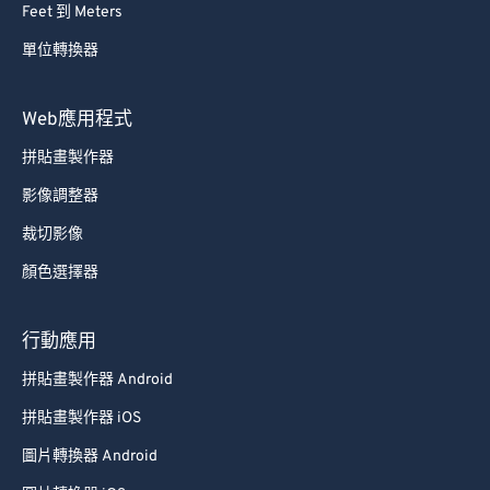
Feet 到 Meters
88
88
單位轉換器
89
89
90
90
Web應用程式
91
91
拼貼畫製作器
92
92
影像調整器
93
93
裁切影像
94
94
顏色選擇器
95
95
96
96
行動應用
97
97
拼貼畫製作器 Android
98
98
拼貼畫製作器 iOS
99
99
圖片轉換器 Android