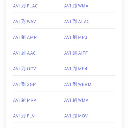
AVI 到 FLAC
AVI 到 WMA
AVI
AVI 到 WAV
AVI 到 ALAC
VLC 媒體播放器
AVI 到 AMR
AVI 到 MP3
開發者：
微軟
AVI 到 AAC
AVI 到 AIFF
初始發布：
1992
實用連結：
AVI 到 OGV
AVI 到 MP4
https://en.wikipedia.org/wiki/Audio_Video_Interleave
AVI 到 3GP
AVI 到 WEBM
https://tools.ietf.org/html/rfc2361
AVI 到 MKV
AVI 到 WMV
AVI 到 FLV
AVI 到 MOV