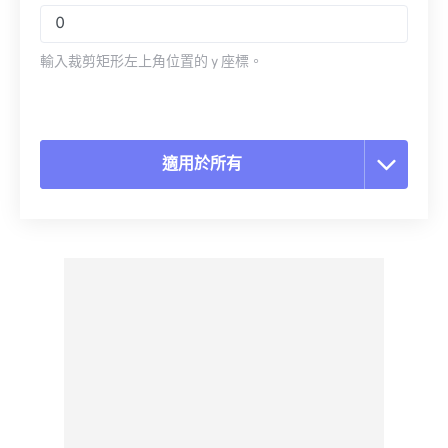
輸入裁剪矩形左上角位置的 y 座標。
適用於所有
重置所有選項
應用預設
另存為預設