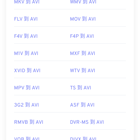
MKV 到 AVI
WMV 到 AVI
FLV 到 AVI
MOV 到 AVI
00
00
00
00
00
00
00
00
F4V 到 AVI
F4P 到 AVI
00
00
00
00
00
00
00
00
M1V 到 AVI
MXF 到 AVI
01
01
01
01
01
01
01
01
XVID 到 AVI
WTV 到 AVI
02
02
02
02
02
02
02
02
03
03
03
03
03
03
03
03
MPV 到 AVI
TS 到 AVI
04
04
04
04
04
04
04
04
3G2 到 AVI
ASF 到 AVI
05
05
05
05
05
05
05
05
06
06
06
06
06
06
06
06
RMVB 到 AVI
DVR-MS 到 AVI
07
07
07
07
07
07
07
07
08
08
08
08
08
08
08
08
VOB 到 AVI
DIVX 到 AVI