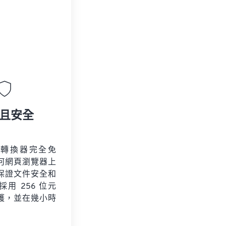
且安全
片轉換器完全免
何網頁瀏覽器上
保證文件安全和
用 256 位元
保護，並在幾小時
。