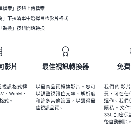
擇檔案」按鈕上傳檔案
為」下拉清單中選擇目標影片格式
「轉換」按鈕開始轉換
何影片
最佳視訊轉換器
免費
多種視訊格式轉
以最高品質轉換影片。您可
我們的影
KV、WebM、
以調整視訊位元率、解析度
費，可在任
訊格式。
和許多其他設置，以獲得最
運作。我們
佳視訊品質。
隱私。文件採
SSL 加密
後自動刪除