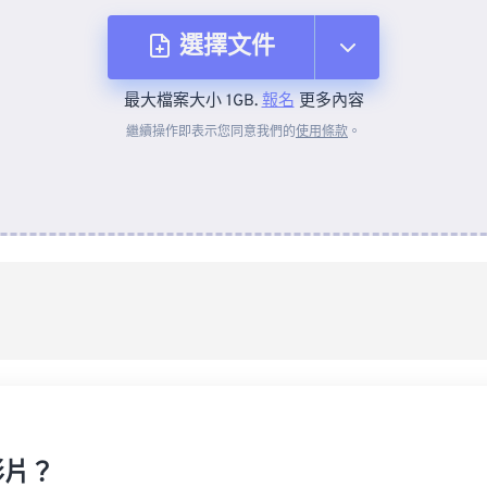
選擇文件
最大檔案大小 1GB.
報名
更多內容
來自裝置
繼續操作即表示您同意我們的
使用條款
。
來自 Dropbox
來自 Google 雲端硬碟
來自 OneDrive
來自網址
影片？