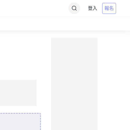
登入
報名