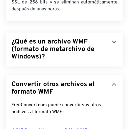
SSL de 256 bits y se eliminan automáticamente
después de unas horas.
¿Qué es un archivo WMF
(formato de metarchivo de
Windows)?
El formato de metarchivo de Windows (WMF) es un
tipo de archivo de Microsoft Windows que permite
Convertir otros archivos al
almacenar imágenes vectoriales y de mapa de bits.
Microsoft diseñó WMF para compartir datos
formato WMF
gráficos entre sus aplicaciones. WMF es el
precursor de 16 bits del metarchivo mejorado de
FreeConvert.com puede convertir sus otros
Windows (EMF) de 32 bits.
archivos al formato WMF :
¿Cómo abrir un archivo WMF?