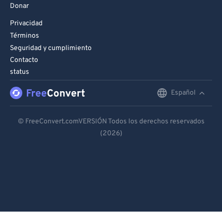
Donar
Privacidad
Términos
Seguridad y cumplimiento
Contacto
status
Español
English
Deutsch
© FreeConvert.comVERSIÓN Todos los derechos reservados
(2026)
Español
Français
Português
Italiano
Dutch