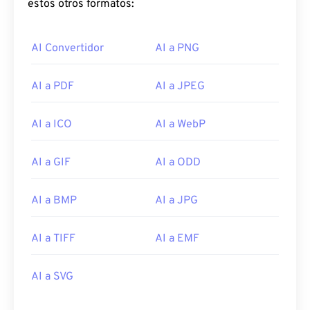
estos otros formatos:
AI Convertidor
AI a PNG
AI a PDF
AI a JPEG
AI a ICO
AI a WebP
AI a GIF
AI a ODD
AI a BMP
AI a JPG
AI a TIFF
AI a EMF
AI a SVG