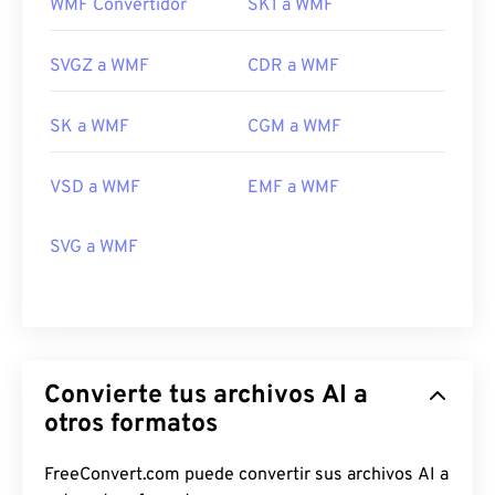
WMF Convertidor
SK1 a WMF
WMF se abre fácilmente en Windows con
programas de imágenes compatibles, como
SVGZ a WMF
CDR a WMF
CorelDraw Graphics Suite
. Otro programa popular
que puede abrir WMF tanto en Windows como en
SK a WMF
CGM a WMF
macOS es
Adobe Illustrator
.
Un visor alternativo que puedes probar es
XnView
VSD a WMF
EMF a WMF
MP
, que es multiplataforma y gratuito. Entre los
programas que pueden abrir archivos WMF en
SVG a WMF
Windows se incluyen
PhotoFiltre Studio
,
Ability
Photopaint
y
Ultimate Paint
. En macOS, una buena
alternativa es
WMF Converter Pro
.
Desarrollado por:
Microsoft
Lanzamiento inicial:
1992
Convierte tus archivos AI a
otros formatos
FreeConvert.com puede convertir sus archivos AI a