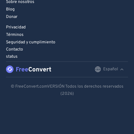
Sobre nosotros
Blog
Donar
Privacidad
Términos
Seguridad y cumplimiento
Contacto
status
Español
English
Deutsch
© FreeConvert.comVERSIÓN Todos los derechos reservados
(2026)
Español
Français
Português
Italiano