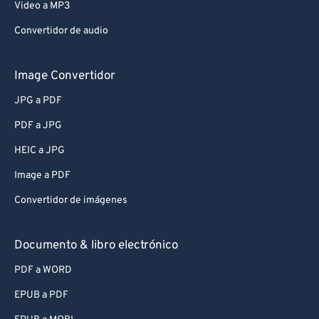
Video a MP3
Convertidor de audio
Image Convertidor
JPG a PDF
PDF a JPG
HEIC a JPG
Image a PDF
Convertidor de imágenes
Documento & libro electrónico
PDF a WORD
EPUB a PDF