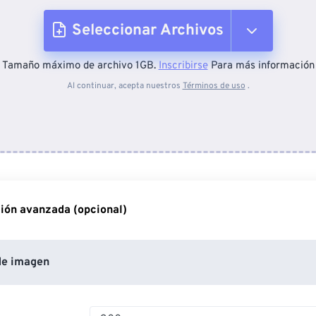
Seleccionar Archivos
Tamaño máximo de archivo 1GB.
Inscribirse
Para más información
Desde el dispositivo
Al continuar, acepta nuestros
Términos de uso
.
Desde Dropbox
Desde Google Drive
ión avanzada (opcional)
Desde OneDrive
de imagen
Desde URL