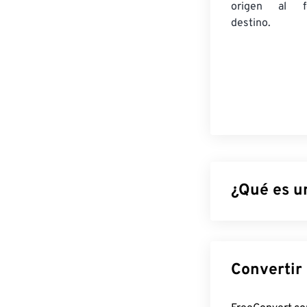
origen
al fo
destino.
¿Qué es u
El formato de 
características
en uno de los t
radica en que c
idénticos en cu