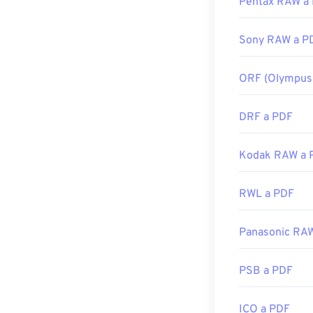
Pentax RAW a
Sony RAW a P
ORF (Olympus
DRF a PDF
Kodak RAW a 
RWL a PDF
Panasonic RA
PSB a PDF
ICO a PDF