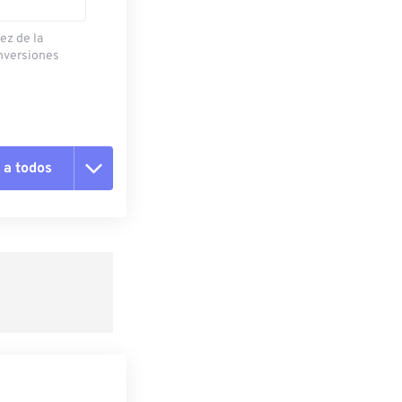
ez de la
onversiones
 a todos
pciones
 preestablecido
lecido