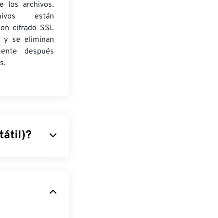
e los archivos.
ivos están
con cifrado SSL
 y se eliminan
mente después
s.
átil)?
ue combina
ue lo convierte
popularidad
siempre se ven