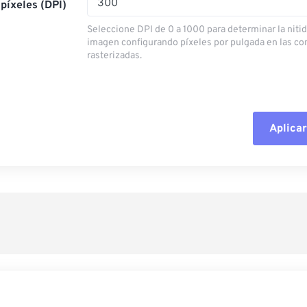
píxeles (DPI)
Seleccione DPI de 0 a 1000 para determinar la nitid
imagen configurando píxeles por pulgada en las c
rasterizadas.
Aplicar
Restablecer todas las o
Aplicar desde el ajuste
Guardar como preestab