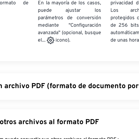
rmato de
En la mayoría de los casos,
privacidad d
puede ajustar los
Los arch
parámetros de conversión
protegidos 
mediante "Configuración
de 256 bits
avanzada" (opcional, busque
automática
de unas hora
el...
icono).
n archivo PDF (formato de documento port
documento portátil (PDF) es un formato de archivo universal q
 tanto de documentos de texto como de imágenes gráficas, lo q
ipos de archivo más utilizados en la actualidad. La razón de su 
Convertir otros archivos al formato PDF
onserva el formato original del documento. Los archivos PDF 
alquier dispositivo o sistema operativo.