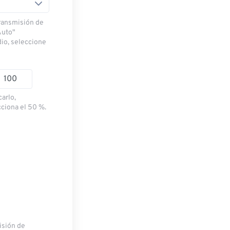
transmisión de
Auto"
dio, seleccione
carlo,
cciona el 50 %.
misión de