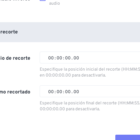
audio
 recorte
cio de recorte
00
:
00
:
00
.
00
Especifique la posición inicial del recorte (HH:MM:
en 00:00:00.00 para desactivarla.
00
00
00
00
01
01
01
01
mo recortado
00
:
00
:
00
.
00
02
02
02
02
Especifique la posición final del recorte (HH:MM:SS
00:00:00.00 para desactivarla.
03
03
03
03
00
00
00
00
04
04
04
04
01
01
01
01
05
05
05
05
02
02
02
02