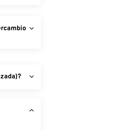
tercambio
almacenar datos
an,
 que significa
los archivos
nzada)?
tas musicales,
gital que
les usos son la
de audio estándar
egún el sistema
omo una
ity
,
Winamp
y
 de forma más