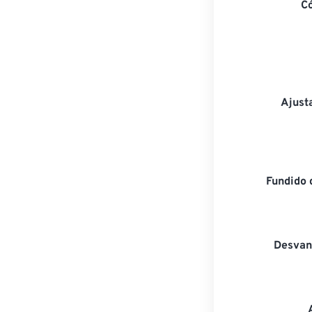
C
Ajust
Fundido 
Desvan