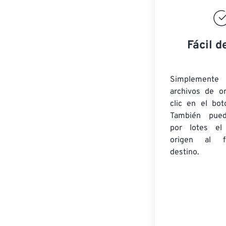
Fácil d
Simplement
archivos de o
clic en el bot
También pued
por lotes
el
origen
al fo
destino.