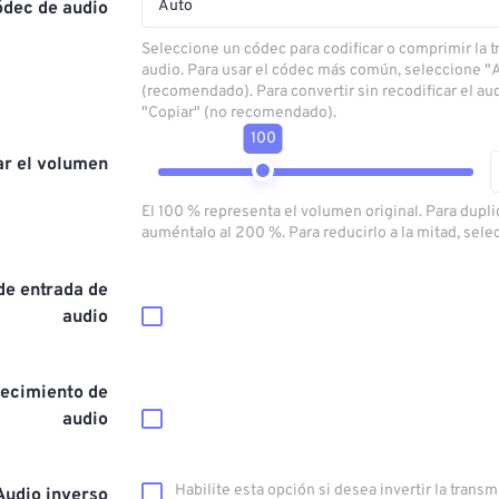
Auto
ódec de audio
Seleccione un códec para codificar o comprimir la 
audio. Para usar el códec más común, seleccione "
(recomendado). Para convertir sin recodificar el au
"Copiar" (no recomendado).
100
ar el volumen
El 100 % representa el volumen original. Para dupli
auméntalo al 200 %. Para reducirlo a la mitad, sele
de entrada de
audio
ecimiento de
audio
Habilite esta opción si desea invertir la trans
Audio inverso