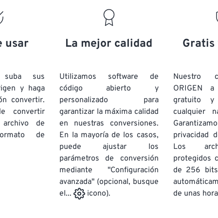
19
19
19
19
16
16
16
16
20
20
20
20
17
17
17
17
21
21
21
21
18
18
18
18
e usar
La mejor calidad
Gratis
22
22
22
22
19
19
19
19
23
23
23
23
20
20
20
20
e suba sus
Utilizamos software de
Nuestro c
24
24
24
rigen y haga
código abierto y
ORIGEN a
21
21
21
21
ón convertir.
personalizado para
gratuito 
25
25
25
22
22
22
22
e convertir
garantizar la máxima calidad
cualquier 
26
26
26
 archivo de
en nuestras conversiones.
23
23
23
23
Garantizamos
rmato de
En la mayoría de los casos,
privacidad d
27
27
27
24
24
24
puede ajustar los
Los arch
28
28
28
25
25
25
parámetros de conversión
protegidos 
mediante "Configuración
29
29
29
de 256 bits
26
26
26
avanzada" (opcional, busque
automática
30
30
30
27
27
27
de unas hora
el...
icono).
31
31
31
28
28
28