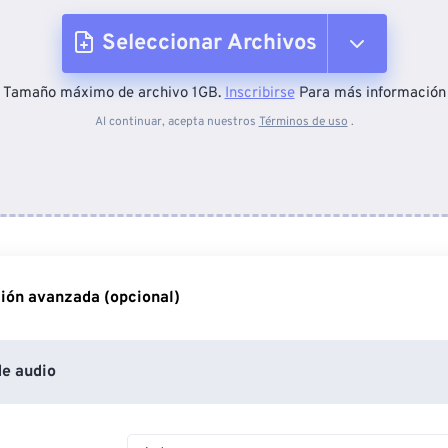
Seleccionar Archivos
Tamaño máximo de archivo 1GB.
Inscribirse
Para más información
Desde el dispositivo
Al continuar, acepta nuestros
Términos de uso
.
Desde Dropbox
Desde Google Drive
ión avanzada (opcional)
Desde OneDrive
e audio
Desde URL