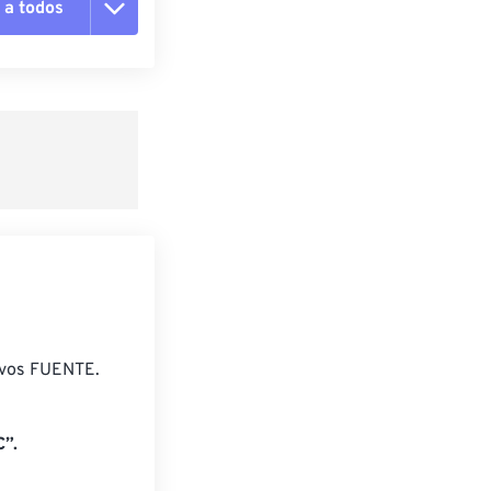
 a todos
pciones
 preestablecido
lecido
ivos FUENTE.
”.