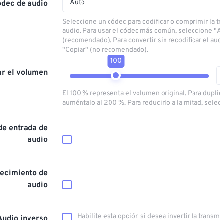
Auto
ódec de audio
Seleccione un códec para codificar o comprimir la 
audio. Para usar el códec más común, seleccione "
(recomendado). Para convertir sin recodificar el au
"Copiar" (no recomendado).
100
ar el volumen
El 100 % representa el volumen original. Para dupli
auméntalo al 200 %. Para reducirlo a la mitad, sele
de entrada de
audio
ecimiento de
audio
Habilite esta opción si desea invertir la trans
Audio inverso