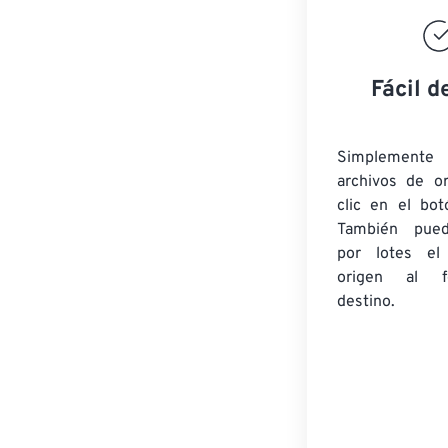
Fácil d
Simplement
archivos de o
clic en el bot
También pued
por lotes
el
origen
al fo
destino.