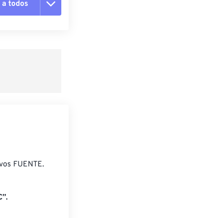
 a todos
pciones
 preestablecido
lecido
ivos FUENTE.
”.