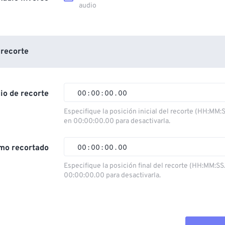
audio
 recorte
cio de recorte
00
:
00
:
00
.
00
Especifique la posición inicial del recorte (HH:MM:
en 00:00:00.00 para desactivarla.
00
00
00
00
01
01
01
01
mo recortado
00
:
00
:
00
.
00
02
02
02
02
Especifique la posición final del recorte (HH:MM:SS
00:00:00.00 para desactivarla.
03
03
03
03
00
00
00
00
04
04
04
04
01
01
01
01
05
05
05
05
02
02
02
02