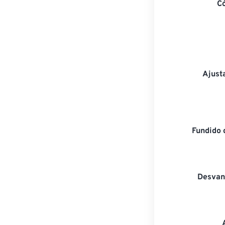
C
Ajust
Fundido 
Desvan