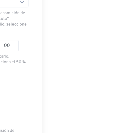
transmisión de
Auto"
dio, seleccione
carlo,
cciona el 50 %.
misión de