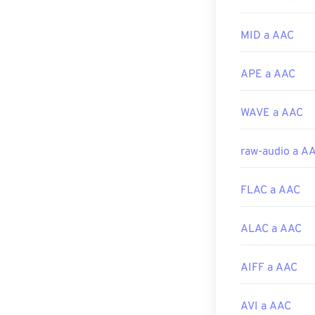
videojuegos, s
Playstation 4
.
MID a AAC
Desarrollado p
APE a AAC
Lanzamiento in
Enlaces útiles:
WAVE a AAC
https://en.wik
https://www.i
raw-audio a A
FLAC a AAC
ALAC a AAC
AIFF a AAC
AVI a AAC