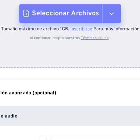
Seleccionar Archivos
Tamaño máximo de archivo 1GB.
Inscribirse
Para más información
Desde el dispositivo
Al continuar, acepta nuestros
Términos de uso
.
Desde Dropbox
Desde Google Drive
ión avanzada (opcional)
Desde OneDrive
e audio
Desde URL