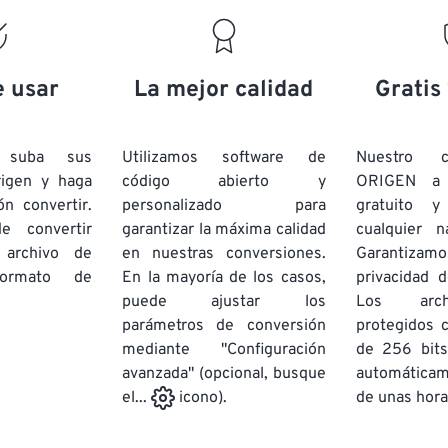
19
19
19
19
16
16
16
16
20
20
20
20
17
17
17
17
21
21
21
21
18
18
18
18
e usar
La mejor calidad
Gratis
22
22
22
22
19
19
19
19
23
23
23
23
20
20
20
20
e suba sus
Utilizamos software de
Nuestro c
24
24
24
rigen y haga
código abierto y
ORIGEN a
21
21
21
21
ón convertir.
personalizado para
gratuito 
25
25
25
22
22
22
22
e convertir
garantizar la máxima calidad
cualquier 
26
26
26
 archivo de
en nuestras conversiones.
23
23
23
23
Garantizamos
rmato de
En la mayoría de los casos,
privacidad d
27
27
27
24
24
24
puede ajustar los
Los arch
28
28
28
25
25
25
parámetros de conversión
protegidos 
mediante "Configuración
29
29
29
de 256 bits
26
26
26
avanzada" (opcional, busque
automática
30
30
30
27
27
27
de unas hora
el...
icono).
31
31
31
28
28
28