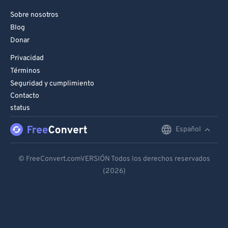
Sobre nosotros
Blog
Donar
Privacidad
Términos
Seguridad y cumplimiento
Contacto
status
Español
English
Deutsch
© FreeConvert.comVERSIÓN Todos los derechos reservados
(2026)
Español
Français
Português