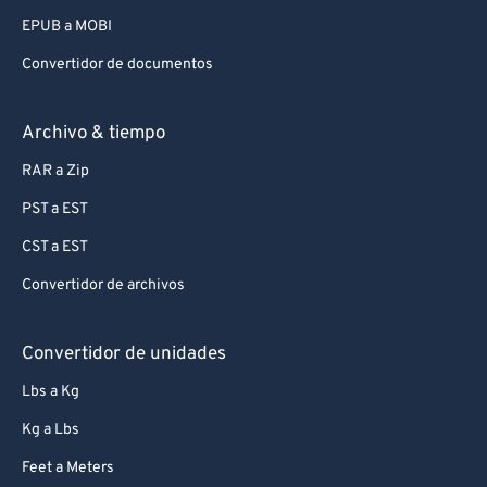
93
93
EPUB a MOBI
94
94
Convertidor de documentos
95
95
96
96
Archivo & tiempo
97
97
RAR a Zip
98
98
PST a EST
99
99
CST a EST
Convertidor de archivos
Convertidor de unidades
Lbs a Kg
Kg a Lbs
Feet a Meters