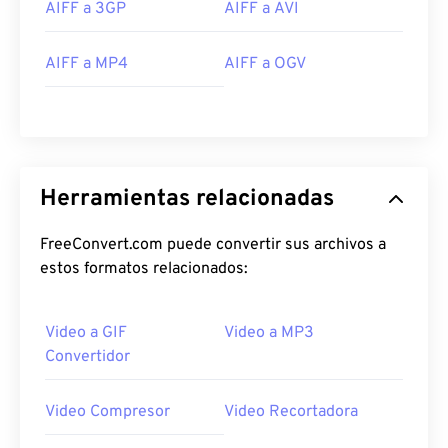
AIFF a 3GP
AIFF a AVI
27
27
27
27
27
27
28
28
28
28
28
28
AIFF a MP4
AIFF a OGV
29
29
29
29
29
29
30
30
30
30
30
30
31
31
31
31
31
31
32
32
32
32
32
32
Herramientas relacionadas
33
33
33
33
33
33
FreeConvert.com puede convertir sus archivos a
34
34
34
34
34
34
estos formatos relacionados:
35
35
35
35
35
35
36
36
36
36
36
36
Video a GIF
Video a MP3
37
37
37
37
37
37
Convertidor
38
38
38
38
38
38
Video Compresor
Video Recortadora
39
39
39
39
39
39