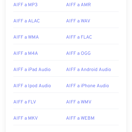
AIFF a MP3
AIFF a AMR
14
14
14
14
14
14
14
14
15
15
15
15
15
15
15
15
AIFF a ALAC
AIFF a WAV
16
16
16
16
16
16
16
16
17
17
17
17
17
17
17
17
AIFF a WMA
AIFF a FLAC
18
18
18
18
18
18
18
18
AIFF a M4A
AIFF a OGG
19
19
19
19
19
19
19
19
20
20
20
20
20
20
20
20
AIFF a iPad Audio
AIFF a Android Audio
21
21
21
21
21
21
21
21
22
22
22
22
22
22
22
22
AIFF a Ipod Audio
AIFF a iPhone Audio
23
23
23
23
23
23
23
23
AIFF a FLV
AIFF a WMV
24
24
24
24
24
24
25
25
25
25
25
25
AIFF a MKV
AIFF a WEBM
26
26
26
26
26
26