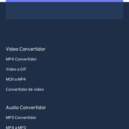
67
67
68
68
69
69
70
70
71
71
Video Convertidor
72
72
MP4 Convertidor
73
73
Video a GIF
74
74
MOV a MP4
75
75
Convertidor de vídeo
76
76
77
77
Audio Convertidor
78
78
MP3 Convertidor
79
79
MP4 a MP3