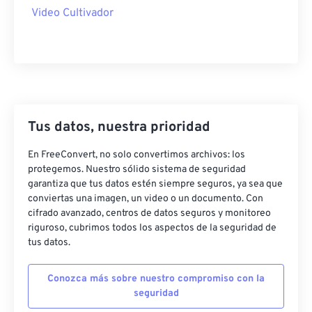
40
40
40
40
40
40
Video Cultivador
41
41
41
41
41
41
42
42
42
42
42
42
43
43
43
43
43
43
44
44
44
44
44
44
45
45
45
45
45
45
Tus datos, nuestra prioridad
46
46
46
46
46
46
En FreeConvert, no solo convertimos archivos: los
47
47
47
47
47
47
protegemos. Nuestro sólido sistema de seguridad
garantiza que tus datos estén siempre seguros, ya sea que
48
48
48
48
48
48
conviertas una imagen, un video o un documento. Con
cifrado avanzado, centros de datos seguros y monitoreo
49
49
49
49
49
49
riguroso, cubrimos todos los aspectos de la seguridad de
50
50
50
50
50
50
tus datos.
51
51
51
51
51
51
Conozca más sobre nuestro compromiso con la
52
52
52
52
52
52
seguridad