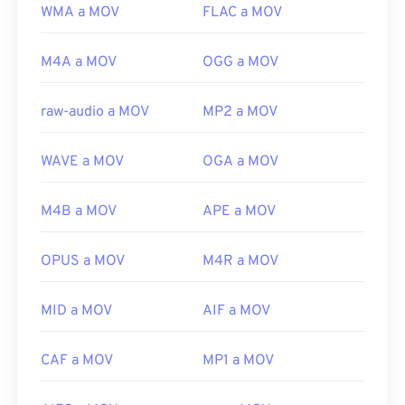
WMA a MOV
FLAC a MOV
M4A a MOV
OGG a MOV
raw-audio a MOV
MP2 a MOV
WAVE a MOV
OGA a MOV
M4B a MOV
APE a MOV
OPUS a MOV
M4R a MOV
MID a MOV
AIF a MOV
00
00
00
00
00
00
00
00
CAF a MOV
MP1 a MOV
00
00
00
00
00
00
00
00