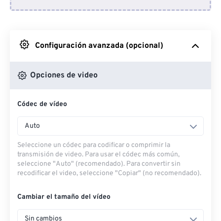
Desde Dropbox
Desde Google Drive
Configuración avanzada (opcional)
Desde OneDrive
Opciones de video
Códec de vídeo
Desde URL
Auto
Seleccione un códec para codificar o comprimir la
transmisión de video. Para usar el códec más común,
seleccione "Auto" (recomendado). Para convertir sin
recodificar el video, seleccione "Copiar" (no recomendado).
Cambiar el tamaño del vídeo
Sin cambios