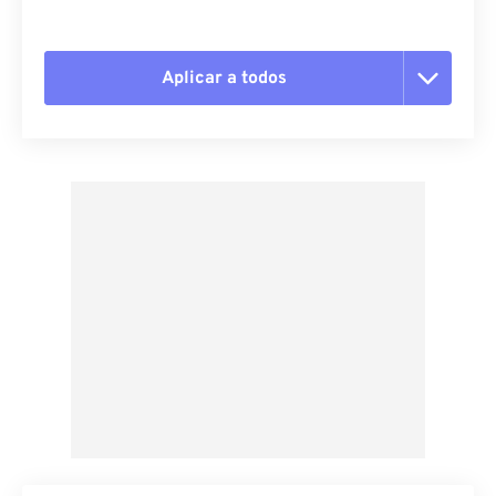
Aplicar a todos
Restablecer todas las opciones
Aplicar desde el ajuste preestablecido
Guardar como preestablecido