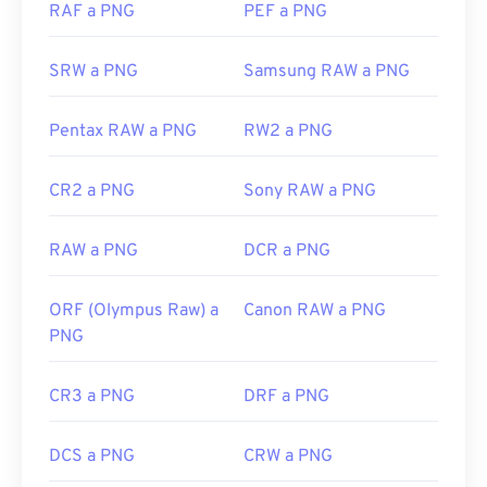
RAF a PNG
PEF a PNG
de crear transparencias en la imagen,
especialmente un fondo transparente.
SRW a PNG
Samsung RAW a PNG
Desarrollado por:
PNG Development Group
Pentax RAW a PNG
RW2 a PNG
Lanzamiento inicial:
1 de octubre de 1996
CR2 a PNG
Sony RAW a PNG
Enlaces útiles:
Artículo de LifeWire sobre los PNG
RAW a PNG
DCR a PNG
Artículo de Wiki sobre PNG
Herramientas PNG relacionadas:
ORF (Olympus Raw) a
Canon RAW a PNG
PNG
Utilice nuestro
Selector de color
para elegir
colores de las imágenes
CR3 a PNG
DRF a PNG
DCS a PNG
CRW a PNG