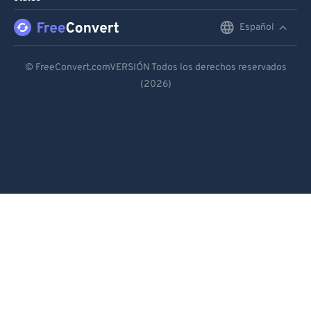
Español
English
Deutsch
© FreeConvert.comVERSIÓN Todos los derechos reservados
(2026)
Español
Français
Português
Italiano
Dutch
日本語
简体中文
繁體中文