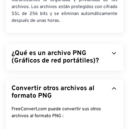
Garantizamos la seguridad y privacidad de los
archivos. Los archivos están protegidos con cifrado
SSL de 256 bits y se eliminan automáticamente
después de unas horas.
¿Qué es un archivo PNG
(Gráficos de red portátiles)?
Los gráficos de red portátiles (PNG) son un tipo de
archivo
rasterizado
que comprime imágenes para
Convertir otros archivos al
facilitar su portabilidad. Las imágenes PNG pueden
tener colores
formato PNG
RGB
o
RGBA
y admiten
transparencia, lo que las hace ideales para iconos o
diseños gráficos. PNG también admite animaciones
FreeConvert.com puede convertir sus otros
con mayor transparencia (prueba nuestra
archivos al formato PNG :
herramienta de conversión de GIF a APNG
). Las