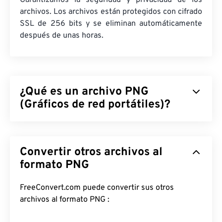
Garantizamos la seguridad y privacidad de los
archivos. Los archivos están protegidos con cifrado
SSL de 256 bits y se eliminan automáticamente
después de unas horas.
¿Qué es un archivo PNG
(Gráficos de red portátiles)?
Los gráficos de red portátiles (PNG) son un tipo de
archivo
rasterizado
que comprime imágenes para
Convertir otros archivos al
facilitar su portabilidad. Las imágenes PNG pueden
tener colores
formato PNG
RGB
o
RGBA
y admiten
transparencia, lo que las hace ideales para iconos o
diseños gráficos. PNG también admite animaciones
FreeConvert.com puede convertir sus otros
con mayor transparencia (prueba nuestra
archivos al formato PNG :
herramienta de conversión de GIF a APNG
). Las