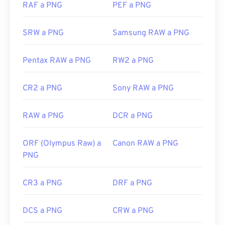
RAF a PNG
PEF a PNG
de crear transparencias en la imagen,
especialmente un fondo transparente.
SRW a PNG
Samsung RAW a PNG
Desarrollado por:
PNG Development Group
Pentax RAW a PNG
RW2 a PNG
Lanzamiento inicial:
1 de octubre de 1996
CR2 a PNG
Sony RAW a PNG
Enlaces útiles:
Artículo de LifeWire sobre los PNG
RAW a PNG
DCR a PNG
Artículo de Wiki sobre PNG
Herramientas PNG relacionadas:
ORF (Olympus Raw) a
Canon RAW a PNG
PNG
Utilice nuestro
Selector de color
para elegir
colores de las imágenes
CR3 a PNG
DRF a PNG
DCS a PNG
CRW a PNG