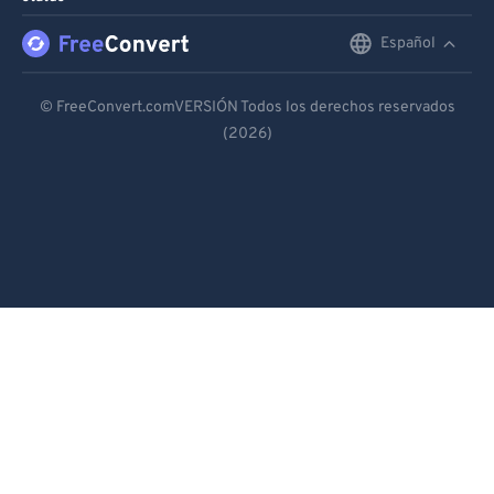
Español
English
Deutsch
© FreeConvert.comVERSIÓN Todos los derechos reservados
(2026)
Español
Français
Português
Italiano
Dutch
日本語
简体中文
繁體中文